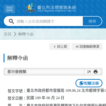
跳到主要內容
展開選單
全站查詢關鍵字欄位
搜尋
:::
:::
首頁
解釋令函
keyboard_arrow_left
keyboard_double_arrow_left
回上頁
回查詢結果頁
解釋令函
text_rotate_vertical
print
都市發展類
collections_bookmark
相關法條
臺北市政府都市發展局 109.06.24 北市都規字第10
發文字號：
民國 109 年 06 月 24 日
發文日期：
要 旨：
臺北市政府就南港區鐵路地下化住宅使用比例相