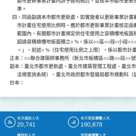
      都市更新事業計畫內詳予敘明檢討，並經本市都市更
      準。

  四、同函副請本市都市更新處，如實施者以更新事業計畫
      市計畫住宅使用比例時，應於都市更新事業計畫核定
      範圍內，有關都市計畫規定供住宅使用之容積樓地板
      超過容積總樓地板面積之○ %，係以○○區○○段○小段○
      。」，前述○ %（住宅使用比例之上限），係以都市計
正本：○○聯合建築師事務所（新北市板橋區○○路○○段○○號○
副本：臺北市都市更新處、臺北市建築管理工程處、臺北市
      法規查詢系統）、臺北市政府都市發展局都市規劃科（
抄本：
本月造訪人次
本月頁面瀏覽人次
:::
20,741
190,878
總造訪人次
頁面總瀏覽人次