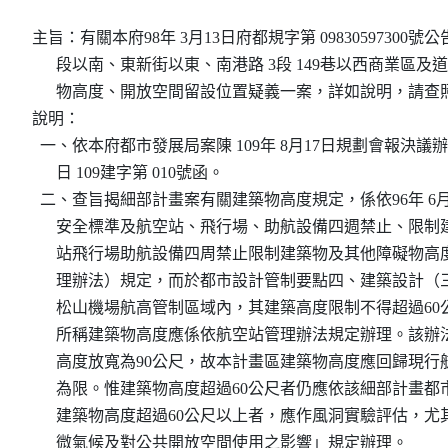
主旨：有關本府98年 3月13日府都規字第 09830597300
      段以南、東新街以東、南港路 3段 149巷以西商業區
      物高度、開放空間留設位置疑義一案，詳如說明，請查照
說明：

  一、依本府都市發展局案陳 109年 8月17日規劃會報決議辦理
      日 109建字第 010號函。

  二、查旨揭細部計畫案有關建築物高度規定，係依96年 6月
      安全標準及航空站、飛行場、助航設備四週禁止、限
      站飛行場助航設備四周禁止限制建築物及其他障礙物
      理辦法）規定，而於都市設計管制要點四、建築設計
      松山機場航高管制區域內，其建築高度限制不得超過6
      所稱建築物高度應係依航空站管理辦法規定辦理。該辦法
      高度放寬為90公尺，故本計畫區建築物高度應回歸現行
      為限。惟建築物高度超過60公尺者仍應依該細部計畫
      建築物高度超過60公尺以上者，應作風洞實驗評估，
      微氣候及對公共開放空間使用之影響」規定辦理。
