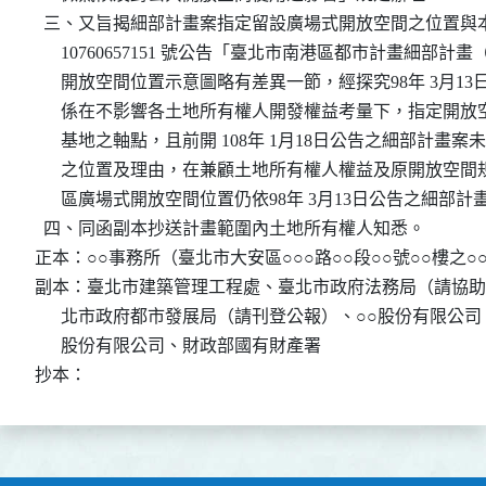
  三、又旨揭細部計畫案指定留設廣場式開放空間之位置與本府 
      10760657151 號公告「臺北市南港區都市計畫細
      開放空間位置示意圖略有差異一節，經探究98年 3月
      係在不影響各土地所有權人開發權益考量下，指定開
      基地之軸點，且前開 108年 1月18日公告之細部計
      之位置及理由，在兼顧土地所有權人權益及原開放空
      區廣場式開放空間位置仍依98年 3月13日公告之細部計
  四、同函副本抄送計畫範圍內土地所有權人知悉。

正本：○○事務所（臺北市大安區○○○路○○段○○號○○樓之○○
副本：臺北市建築管理工程處、臺北市政府法務局（請協助
      北市政府都市發展局（請刊登公報）、○○股份有限公
      股份有限公司、財政部國有財產署

抄本：