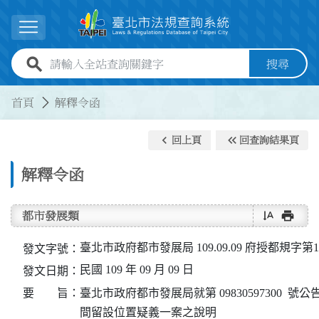
跳到主要內容
展開選單
全站查詢關鍵字欄位
搜尋
:::
:::
首頁
解釋令函
keyboard_arrow_left
keyboard_double_arrow_left
回上頁
回查詢結果頁
解釋令函
text_rotate_vertical
print
都市發展類
臺北市政府都市發展局 109.09.09 府授都規字第10
發文字號：
民國 109 年 09 月 09 日
發文日期：
要 旨：
臺北市政府都市發展局就第 09830597300  
間留設位置疑義一案之說明