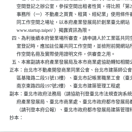
      空間登記之辦公室，參採空間出租者性質，得比照「第2
      事務所（一）不動產之買賣、租賃、經紀業」使用條件
      同工作空間之場址，以本府產業發展局於創業臺北網站（http
      www.startup.taipei/ ）揭露資訊為限。

  四、為利後續本府營業場所審查，請申請人於工業區共同空
      室登記時，應加註位屬共同工作空間，並檢附前開網站
      作空間名冊及實際使用證明文件，供審查之用。

  五、本案副請本府產業發展局及本市商業處協助轉知相關公
正本：台北市不動產開發商業同業公會、台北市建築師公會
      區基隆路二段51號13樓）、臺北市記帳業職業工會（臺
      南京東路四段197號2樓）、臺北市建築管理工程處

副本：臺北市政府法務局（請協助刊登臺北市法規查詢系統
      府產業發展局、臺北市商業處、臺北市政府都市發展局
      （請刊登本府公報）、臺北市政府都市發展局建築管理科
抄本：