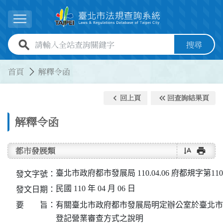
跳到主要內容
展開選單
全站查詢關鍵字欄位
搜尋
:::
:::
首頁
解釋令函
keyboard_arrow_left
keyboard_double_arrow_left
回上頁
回查詢結果頁
解釋令函
text_rotate_vertical
print
都市發展類
臺北市政府都市發展局 110.04.06 府都規字第1103
發文字號：
民國 110 年 04 月 06 日
發文日期：
要 旨：
有關臺北市政府都市發展局明定辦公室於臺北市
登記營業審查方式之說明