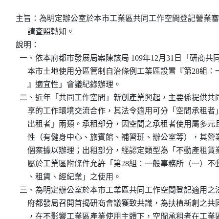
主旨：為明定辦公室於本市工業區共同工作空間登記營業審
      請查照轉知。

說明：

  一、依本府都市發展局案陳該局 109年12月31日「研商共
      本市土地使用分區管制自治條例工業區設置『第28組：
      』適宜性」會議紀錄辦理。

  二、近年「共同工作空間」新創產業興起，主要係提供共同
      享的工作環境交流合作，其法令適用可分「空間承租者
      出租者」兩類。承租部分，因空間之承租者使用屬多元
      性（有健身中心、旅賓館、補習班、辦公室等），其營
      個案據以辦理；出租部分，經認定類型為「不動產租賃
      屬於工業區附條件允許「第28組：一般事務所（一）不
      、租賃、經紀業」之使用。

  三、為明定辦公室於本市工業區共同工作空間登記適用之法
      府都發局召開首揭研商會議獲致共識，為扶植新創之共
      ，在不影響工業區產業使用主體下，空間承租者在工業