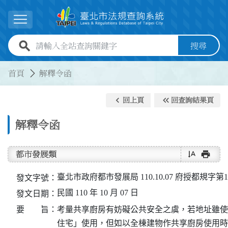
跳到主要內容
展開選單
全站查詢關鍵字欄位
搜尋
:::
:::
首頁
解釋令函
keyboard_arrow_left
keyboard_double_arrow_left
回上頁
回查詢結果頁
解釋令函
text_rotate_vertical
print
都市發展類
臺北市政府都市發展局 110.10.07 府授都規字第11
發文字號：
民國 110 年 10 月 07 日
發文日期：
要 旨：
考量共享廚房有妨礙公共安全之虞，若地址雖使
住宅」使用，但如以全棟建物作共享廚房使用時