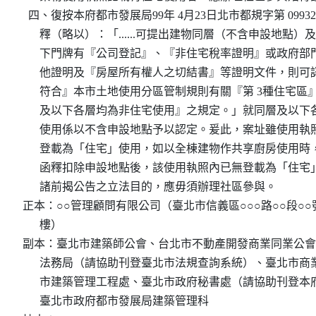
  四、復按本府都市發展局99年 4月23日北市都規字第 0993210
      釋（略以）：「......可提出建物同層（不含申設地點）
      下門牌有『公司登記』、『非住宅稅率證明』或政府部
      他證明及『房屋所有權人之切結書』等證明文件，則可
      符合』本市土地使用分區管制規則有關『第 3種住宅區
      及以下各層均為非住宅使用』之規定。」就同層及以下
      使用係以不含申設地點予以認定。爰此，案址雖使用執
      登載為「住宅」使用，如以全棟建物作共享廚房使用時
      函釋扣除申設地點後，該使用執照內已無登載為「住宅
      諸前揭公告之立法目的，應毋須辦理社區參與。

正本：○○管理顧問有限公司（臺北市信義區○○○路○○段○○號
      樓）

副本：臺北市建築師公會、台北市不動產開發商業同業公會
      法務局（請協助刊登臺北市法規查詢系統）、臺北市商
      市建築管理工程處、臺北市政府秘書處（請協助刊登本
      臺北市政府都市發展局建築管理科
