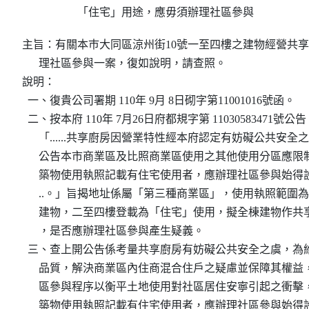
「住宅」用途，應毋須辦理社區參與
主旨：有關本巿大同區涼州街10號一至四樓之建物經營共享
      理社區參與一案，復如說明，請查照。

說明：

  一、復貴公司署期 110年 9月 8日砌字第11001016號函。

  二、按本府 110年 7月26日府都規字第 11030583471號公
      「......共享廚房因營業特性經本府認定有妨礙公共安全
      公告本市商業區及比照商業區使用之其他使用分區應限
      築物使用執照記載有住宅使用者，應辦理社區參與始得設置，
      ..。」旨揭地址係屬「第三種商業區」，使用執照範圍為
      建物，二至四樓登載為「住宅」使用，擬全棟建物作共
      ，是否應辦理社區參與產生疑義。

  三、查上開公告係考量共享廚房有妨礙公共安全之虞，為維
      品質，解決商業區內住商混合住戶之疑慮並保障其權益
      區參與程序以衡平土地使用對社區居住安寧引起之衝擊
      築物使用執照記載有住宅使用者，應辦理社區參與始得設