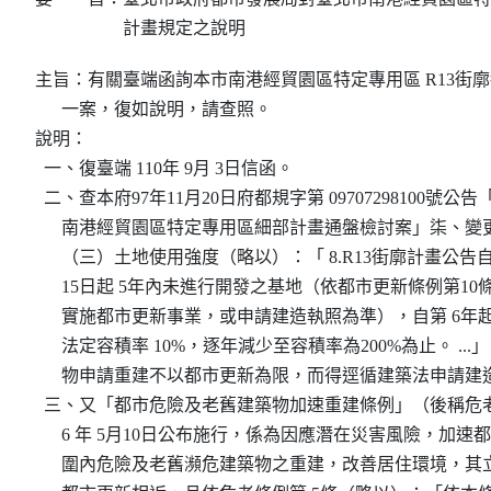
計畫規定之說明
主旨：有關臺端函詢本市南港經貿園區特定專用區 R13街廓
      一案，復如說明，請查照。

說明：

  一、復臺端 110年 9月 3日信函。

  二、查本府97年11月20日府都規字第 09707298100號公
      南港經貿園區特定專用區細部計畫通盤檢討案」柒、變
      （三）土地使用強度（略以）：「 8.R13街廓計畫公告自9
      15日起 5年內未進行開發之基地（依都市更新條例第10
      實施都市更新事業，或申請建造執照為準），自第 6年
      法定容積率 10%，逐年減少至容積率為200%為止。 ...
      物申請重建不以都市更新為限，而得逕循建築法申請建
  三、又「都市危險及老舊建築物加速重建條例」（後稱危老
      6 年 5月10日公布施行，係為因應潛在災害風險，加速
      圍內危險及老舊瀕危建築物之重建，改善居住環境，其