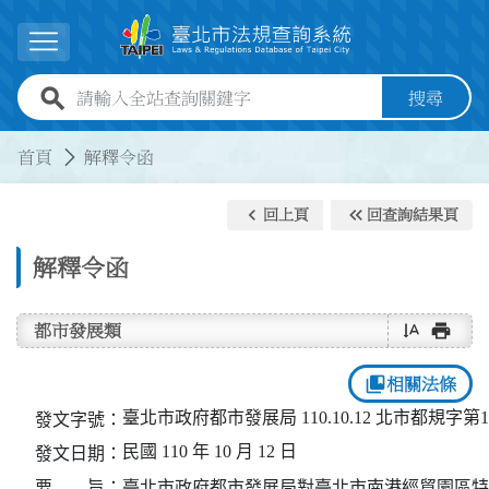
跳到主要內容
展開選單
全站查詢關鍵字欄位
搜尋
:::
:::
首頁
解釋令函
keyboard_arrow_left
keyboard_double_arrow_left
回上頁
回查詢結果頁
解釋令函
text_rotate_vertical
print
都市發展類
collections_bookmark
相關法條
臺北市政府都市發展局 110.10.12 北市都規字第11
發文字號：
民國 110 年 10 月 12 日
發文日期：
要 旨：
臺北市政府都市發展局對臺北市南港經貿園區特定專用