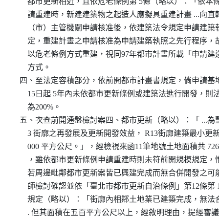
      都市更新相近，且依危老條例第 5條（略以）：「依本
      請重建時，新建建築物之起造人應擬具重建計畫 ...向直
      （市）主管機關申請核准後，依建築法令規定申請建築
      定，重建計畫之申請核准為申請建築執照之先行程序，
      以危老條例方式重建，視同97年都市計畫所載「申請建
      方式。

  四、至法定容積部分，依前開都市計畫書規定，倘申請基地自
      15日起 5年內未依都市更新條例或建築法進行開發，則
      為200%。

  五、次查前開通盤檢討案四、都市更新（略以）：「 ...為整
      3 街廓之再發展及更新開發效益， R13街廓建築最小更新
      000 平方公尺。」，經檢視來函11筆地號土地面積共 72
      ，雖依都市更新條例申請重建時則未符前開規模規定，
      若周邊毗鄰都市更新案皆已興建完成而無合併開發之可
      師檢討確認並依「臺北市都市更新自治條例」第12條第 1
      規定（略以）：「街廓內相鄰土地業已建築完成，無法合併
      . 但其面積在五百平方公尺以上，經敘明理由，提經審議