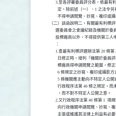
                3.至各評審委員評分表，依最
                  定，除前述（一）、
                  不得申請閱覽、抄寫、複印或
          （二）該函說明二，有關最有利標評
                選委員會之會議紀錄
                投標廠商以外，不得
                ：

                1.查最有利標評選辦法第 20 條第 
                  日修正時，增列「
                  標廠商得申請閱覽之
                  6 條規定之抄寫、複
                  5 條機關應主動向
                  行政程序法第 46 條之
                  ，而不對不特定人公開之意。

                2.又行政程序法第 46 條
                  向行政機關申請閱
                  主張或維護其法律