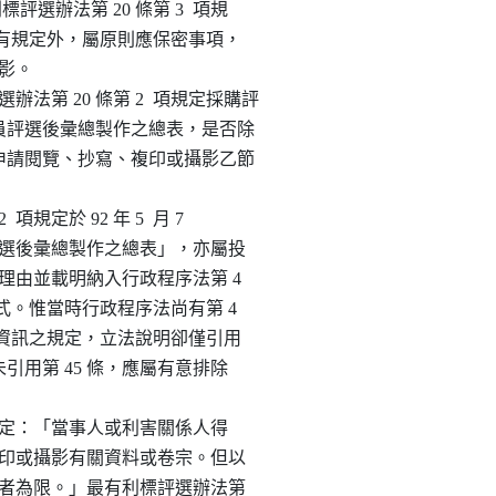
有利標評選辦法第 20 條第 3  項規

1 之法令另有規定外，屬原則應保密事項，

攝影。

選辦法第 20 條第 2  項規定採購評

及機關於委員評選後彙總製作之總表，是否除

提供第三人申請閱覽、抄寫、複印或攝影乙節

2  項規定於 92 年 5  月 7

機關於委員評選後彙總製作之總表」，亦屬投

範圍，修正理由並載明納入行政程序法第 4

印或攝影方式。惟當時行政程序法尚有第 4

不特定人公開資訊之規定，立法說明卻僅引用

規定，而未引用第 45 條，應屬有意排除

第 1  項規定：「當事人或利害關係人得

覽、抄寫、複印或攝影有關資料或卷宗。但以

上利益有必要者為限。」最有利標評選辦法第
