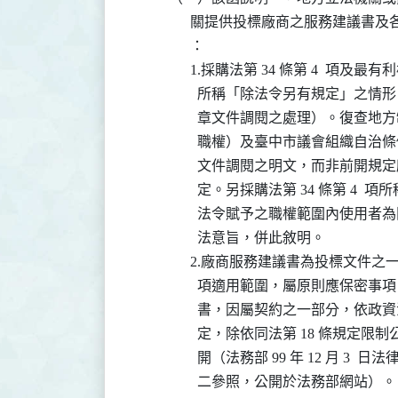
                關提供投標廠商之服
                ：

                1.採購法第 34 條第 4  項
                  所稱「除法令另有規
                  章文件調閱之處理）。
                  職權）及臺中市議
                  文件調閱之明文，
                  定。另採購法第 34 條
                  法令賦予之職權範
                  法意旨，併此敘明。

                2.廠商服務建議書為投標文
                  項適用範圍，屬原
                  書，因屬契約之一部分，依政資
                  定，除依同法第 18
                  開（法務部 99 年 12 月 3 
                  二參照，公開於法務部網站）。
