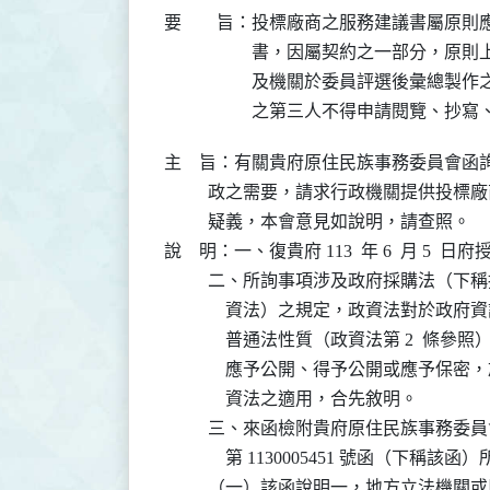
要 旨：
投標廠商之服務建議書屬原則應
書，因屬契約之一部分，原則上
及機關於委員評選後彙總製作之
之第三人不得申請閱覽、抄寫
主    旨：有關貴府原住民族事務委員會
          政之需要，請求行政機關提供
          疑義，本會意見如說明，請查照。

說    明：一、復貴府 113  年 6  月 5  日府
          二、所詢事項涉及政府採購法
              資法）之規定，政資法對
              普通法性質（政資法第 2
              應予公開、得予公開或應
              資法之適用，合先敘明。

          三、來函檢附貴府原住民族事務委員會 
              第 1130005451 號函
          （一）該函說明一，地方立法