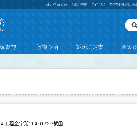
回法務局首頁
網站導覽
ENGLISH
都市計畫書法規
規查詢
解釋令函
訴願決定書
草案
4 工程企字第1130012997號函