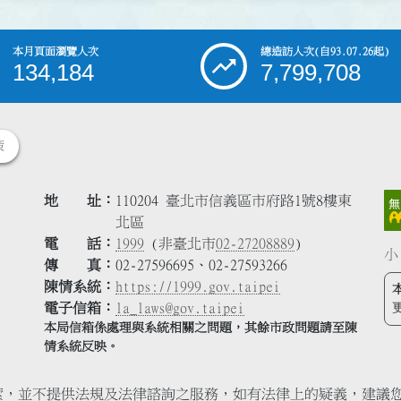
本月頁面瀏覽人次
總造訪人次
(自93.07.26起)
134,184
7,799,708
策
地 址
110204 臺北市信義區市府路1號8樓東
北區
電 話
1999
(非臺北市
02-27208889
)
小
傳 真
02-27596695、02-27593266
陳情系統
https://1999.gov.taipei
電子信箱
la_laws@gov.taipei
本局信箱係處理與系統相關之問題，其餘市政問題請至陳
情系統反映。
索，並不提供法規及法律諮詢之服務，如有法律上的疑義，建議