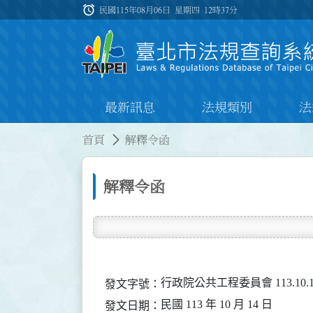
跳到主要內容
alarm
:::
民國115年08月06日 星期四
12時37分
最新訊息
法規類別
法
:::
:::
首頁
解釋令函
解釋令函
行政院公共工程委員會 113.10.1
發文字號：
民國 113 年 10 月 14 日
發文日期：