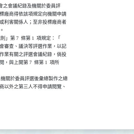
列之「評選委員會之會議紀錄及機關於委員評

表」，明文投標廠商得依該項規定向機關申請

作業之當事人或利害關係人；至非投標廠商者

。

議規則」第 7  條第 1  項規定：「

意見及本委員會審查、議決等評選作業，以記

原則。」評選作業有關之評選會議紀錄，倘投

請查閱，與上開第 7  條第 1  項所

之會議紀錄及機關於委員評選後彙總製作之總

定外，投標廠商以外之第三人不得申請閱覽、
