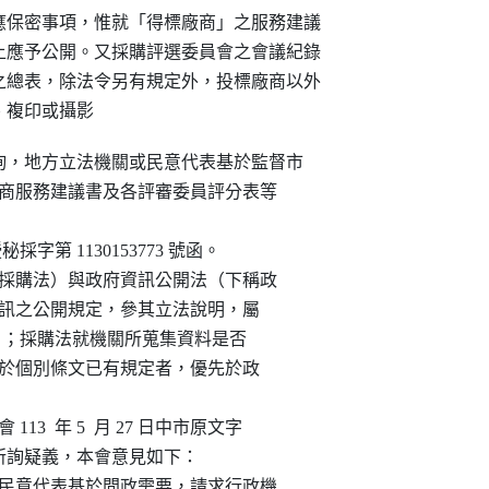
保密事項，惟就「得標廠商」之服務建議

應予公開。又採購評選委員會之會議紀錄

總表，除法令另有規定外，投標廠商以外

、複印或攝影
函詢，地方立法機關或民意代表基於監督市

投標廠商服務建議書及各評審委員評分表等

授秘採字第 1130153773 號函。

（下稱採購法）與政府資訊公開法（下稱政

於政府資訊之公開規定，參其立法說明，屬

  條參照）；採購法就機關所蒐集資料是否

予保密，於個別條文已有規定者，優先於政

113  年 5  月 27 日中市原文字

（下稱該函）所詢疑義，本會意見如下：

機關或民意代表基於問政需要，請求行政機
