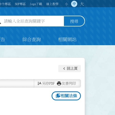
大
中
命令專區
SOP專區
logo下載
線上教學
小
全站查詢關鍵字欄位
搜尋
預告
綜合查詢
相關網站
keyboard_arrow_left
回上頁
text_rotate_vertical
print
另存PDF
友善列印
collections_bookmark
相關法條