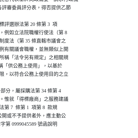
務建議書及各評審委員評分表，得否提供乙節

及最有利標評選辦法第 20 條第 3  項

定」之情形，例如立法院職權行使法（第 8

復查地方制度法（第 35 條直轄市議會之

會組織自治條例有關議會職權，並無類似上開

而非前開規定所稱「法令另有規定」之相關規

第 4  項所稱「供公務上使用」，以基於

圍內使用者為限，以符合公務上使用目的之立

件之一部分，屬採購法第 34 條第 4

則應保密事項。惟就「得標廠商」之服務建議

法第 7  條第 1  項第 8  款規

 條規定限制公開或不予提供者外，應主動公

 日法律字第 0999045589 號函說明
