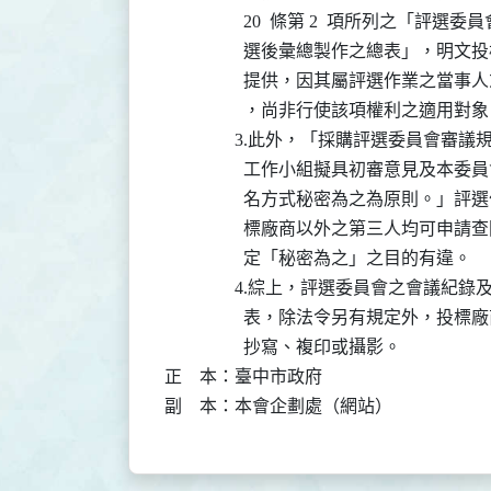
                  20  條第 2  項所
                  選後彙總製作之總
                  提供，因其屬評選
                  ，尚非行使該項權利之適用對象
                3.此外，「採購評選委員會審
                  工作小組擬具初審
                  名方式秘密為之為
                  標廠商以外之第三人均可申
                  定「秘密為之」之目的有違。

                4.綜上，評選委員會
                  表，除法令另有規
                  抄寫、複印或攝影。

正    本：臺中市政府

副    本：本會企劃處（網站）