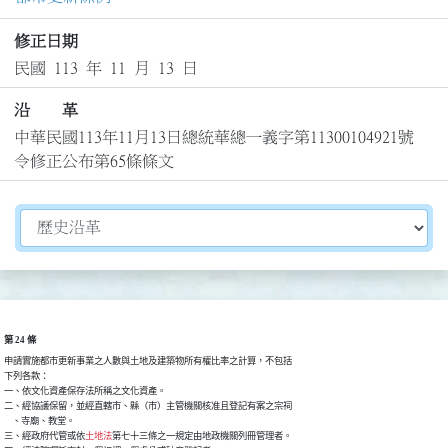
修正日期
民國 113 年 11 月 13 日
沿 革
中華民國113年11月13日總統華總一義字第11300104921號
令修正公布第65條條文
切換選擇法規資訊內容
第 24 條
申請實施都市更新事業之人數與土地及建築物所有權比率之計算，不包括

下列各款：

一、依文化資產保存法所稱之文化資產。

二、經協議保留，並經直轄市、縣（市）主管機關核准且登記有案之宗祠

    、寺廟、教堂。

三、經政府代管或依
土地法
第七十三條之一規定由地政機關列冊管理者。
