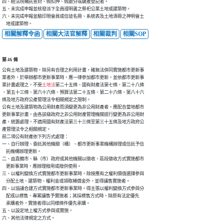
四、經法院囑託查封、假扣押、假處分或破產登記者。

五、未完成申報並核發派下全員證明書之祭祀公業土地或建築物。

六、未完成申報並驗印現會員或信徒名冊、系統表及土地清冊之神明會土

    地或建築物。
相關解釋令函
相關大法官解釋
相關裁判
相關SOP
第 46 條
公有土地及建築物，除另有合理之利用計畫，確無法併同實施都市更新事

業者外，於舉辦都市更新事業時，應一律參加都市更新，並依都市更新事

業計畫處理之，不受
土地法
第二十五條、國有財產法第七條、第二十八條

、第五十三條、第六十六條、預算法第二十五條、第二十六條、第八十六

條及地方政府公產管理法令相關規定之限制。

公有土地及建築物為公用財產而須變更為非公用財產者，應配合當地都市

更新事業計畫，由各該級政府之非公用財產管理機關逕行變更為非公用財

產，統籌處理，不適用國有財產法第三十三條至第三十五條及地方政府公

產管理法令之相關規定。

前二項公有財產依下列方式處理：

一、自行辦理、委託其他機關（構）、都市更新事業機構辦理或信託予信

    託機構辦理更新。

二、由直轄市、縣（市）政府或其他機關以徵收、區段徵收方式實施都市

    更新事業時，應辦理撥用或撥供使用。

三、以權利變換方式實施都市更新事業時，除按應有之權利價值選擇參與

    分配土地、建築物、權利金或領取補償金外，並得讓售實施者。

四、以協議合建方式實施都市更新事業時，得主張以權利變換方式參與分

    配或以標售、專案讓售予實施者；其採標售方式時，除原有法定優先

    承購者外，實施者得以同樣條件優先承購。

五、以設定地上權方式參與或實施。

六、其他法律規定之方式。
