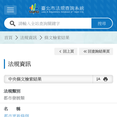
跳到主要內容
展開選單
全站查詢關鍵字欄位
搜尋
:::
:::
首頁
法規資訊
條文檢索結果
keyboard_arrow_left
keyboard_double_arrow_left
回上頁
回查詢結果頁
法規資訊
text_rotate_vertical
print
中央條文檢索結果
法規類別
都市發展類
名 稱
都市更新條例