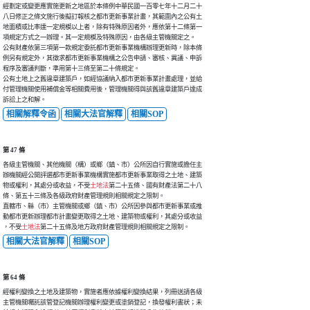
經劃定或變更應實施更新之地區於本條例中華民國一百零七年十二月二十

八日修正之條文施行後擬訂報核之都市更新事業計畫，其範圍內之公有土

地面積或比率達一定規模以上者，除有特殊原因者外，應依第十二條第一

項規定方式之一辦理。其一定規模及特殊原因，由各級主管機關定之。

公有財產依第三項第一款規定委託都市更新事業機構辦理更新時，除本條

例另有規定外，其徵求都市更新事業機構之公告申請、審核、異議、申訴

程序及審議判斷，準用第十三條至第二十條規定。

公有土地上之舊違章建築戶，如經協議納入都市更新事業計畫處理，並給

付管理機關使用補償金等相關費用後，管理機關得與該舊違章建築戶達成

訴訟上之和解。
相關解釋令函
相關大法官解釋
相關SOP
第 47 條
各級主管機關、其他機關（構）或鄉（鎮、市）公所因自行實施或擔任主

辦機關經公開評選都市更新事業機構實施都市更新事業取得之土地、建築

物或權利，其處分或收益，不受
土地法
第二十五條、國有財產法第二十八

條、第五十三條及各級政府財產管理規則相關規定之限制。

直轄市、縣（市）主管機關或鄉（鎮、市）公所因參與都市更新事業或推

動都市更新辦理都市計畫變更取得之土地、建築物或權利，其處分或收益

，不受
土地法
第二十五條及地方政府財產管理規則相關規定之限制。
相關大法官解釋
相關SOP
第 64 條
經權利變換之土地及建築物，實施者應依據權利變換結果，列冊送請各級

主管機關囑託該管登記機關辦理權利變更或塗銷登記，換發權利書狀；未
