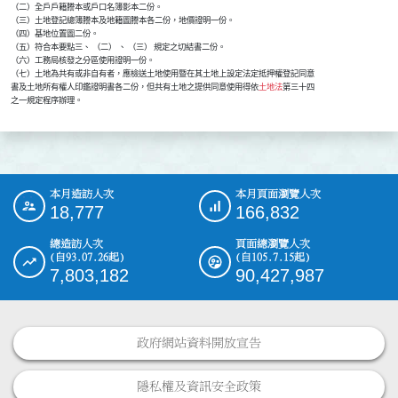
    （二）全戶戶籍謄本或戶口名簿影本二份。                            

    （三）土地登記總簿謄本及地籍圖謄本各二份，地價證明一份。          

    （四）基地位置圖二份。                                            

    （五）符合本要點三、 （二） 、 （三） 規定之切結書二份。              

    （六）工務局核發之分區使用證明一份。                              

    （七）土地為共有或非自有者，應檢送土地使用暨在其土地上設定法定抵押權登記同意

    書及土地所有權人印鑑證明書各二份，但共有土地之提供同意使用得依
土地法
第三十四

    之一規定程序辦理。
本月造訪人次
本月頁面瀏覽人次
:::
18,777
166,832
總造訪人次
頁面總瀏覽人次
(自93.07.26起)
(自105.7.15起)
7,803,182
90,427,987
政府網站資料開放宣告
隱私權及資訊安全政策