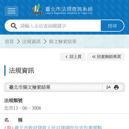
跳到主要內容
展開選單
全站查詢關鍵字欄位
搜尋
:::
:::
首頁
法規資訊
條文檢索結果
keyboard_arrow_left
keyboard_double_arrow_left
回上頁
回查詢結果頁
法規資訊
text_rotate_vertical
print
臺北市條文檢索結果
法規類號
北市13－06－3008
名 稱
(廢)
臺北市政府貸款人民自建國民住宅作業要點