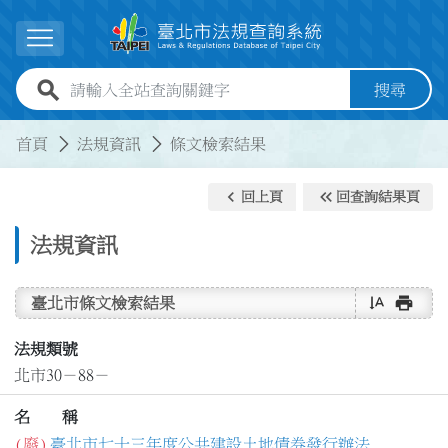
跳到主要內容
展開選單
全站查詢關鍵字欄位
搜尋
:::
:::
首頁
法規資訊
條文檢索結果
keyboard_arrow_left
keyboard_double_arrow_left
回上頁
回查詢結果頁
法規資訊
text_rotate_vertical
print
臺北市條文檢索結果
法規類號
北市30－88－
名 稱
(廢)
臺北市七十三年度公共建設土地債券發行辦法