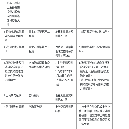
     籍者，應提 

     出主管機關 

     核發之歸化 

     或回復國籍 

     許可證明文 

3 建造執照或使用

臺北市建築管理工

地籍測量實施規

申請建築基地分割者檢附。

  執照影本及其附

程處            

則第207條     

4 法定空地分割證

臺北市建築管理工

內政部「建築基

分割建築基地法定空地時檢

  明            

程處            

地法定空地分割

附。                    

5.法院判決書及判

向法院或鄉鎮市公

1 土地登記規則

1.法院判決確定或依法與法

  決確定證明書或

所等機關申請發給

  第34條      

  院確定判決有同一效力者

  依法與法院確定

2 內政部77年4 

  檢附之，並應檢附歷次法

  判決有同一效力

  月28日台內地

  院判決書。            

  之證明文件    

  字第592222號

2.法院判決不得上訴或經最

  函          

  高法院判決者免附判決確

6 土地所有權狀  

自行檢附        

地籍測量實施規

7 他項權利位置圖

地政事務所      

土地登記規則第

一宗土地之部分已設定地上

87條          

權、永佃權、地役權或典權

者檢附，但設定時已有位置

圖且不涉及權利位置變更者
