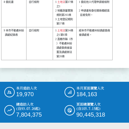
8 委託書        

自行檢附        

1 
土地法
第37條

1 委託他人代理申請者檢附

  之1         

  。                    

2 地籍測量實施

2 申請書有委任關係欄經填

  規則第205條 

  註者免附。            

3 土地登記規則

9 本市不動產糾紛

自行檢附        

1 
土地法
第34條

經本市不動產糾紛調處委員

  調處紀錄表    

  之1第6項    

會調處者。              

2 直轄市縣（市

  ）不動產糾紛

  調處委員會設

  置及調處辦法

本月造訪人次
本月頁面瀏覽人次
:::
19,970
184,163
總造訪人次
頁面總瀏覽人次
(自93.07.26起)
(自105.7.15起)
7,804,375
90,445,318