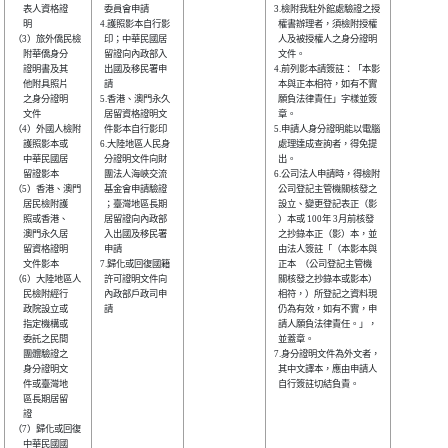
     表人資格證 

  委員會申請    

3.檢附我駐外館處驗證之授

     明         

4.護照影本自行影

  權書辦理者，須檢附授權

（3）旅外僑民檢 

  印；中華民國居

  人及被授權人之身分證明

     附華僑身分 

  留證向內政部入

  文件。                

     證明書及其 

  出國及移民署申

4.前列影本請簽註：「本影

     他附具照片 

  請            

  本與正本相符，如有不實

     之身分證明 

5.香港、澳門永久

  願負法律責任」字樣並簽

     文件       

  居留資格證明文

  章。                  

（4）外國人檢附 

  件影本自行影印

5.申請人身分證明能以電腦

     護照影本或 

6.大陸地區人民身

  處理達成查詢者，得免提

     中華民國居 

  分證明文件向財

  出。                  

     留證影本   

  團法人海峽交流

6.公司法人申請時，得檢附

（5）香港、澳門 

  基金會申請驗證

  公司登記主管機關核發之

     居民檢附護 

  ；臺灣地區長期

  設立、變更登記表正（影

     照或香港、 

  居留證向內政部

  ）本或 100年 3月前核發

     澳門永久居 

  入出國及移民署

  之抄錄本正（影）本，並

     留資格證明 

  申請          

  由法人簽註「（本影本與

     文件影本   

7.歸化或回復國籍

  正本  （公司登記主管機

（6）大陸地區人 

  許可證明文件向

  關核發之抄錄本或影本）

     民檢附經行 

  內政部戶政司申

  相符，）所登記之資料現

     政院設立或 

  請            

  仍為有效，如有不實，申

     指定機構或 

  請人願負法律責任。」，

     委託之民間 

  並蓋章。              

     團體驗證之 

7.身分證明文件為外文者，

     身分證明文 

  其中文譯本，應由申請人

     件或臺灣地 

  自行簽註切結負責。    

     區長期居留 

     證         

（7）歸化或回復 

     中華民國國 
