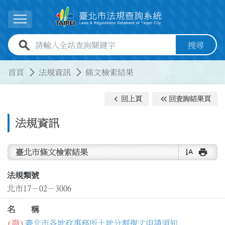
跳到主要內容
展開選單
全站查詢關鍵字欄位
搜尋
:::
:::
首頁
法規資訊
條文檢索結果
keyboard_arrow_left
keyboard_double_arrow_left
回上頁
回查詢結果頁
法規資訊
text_rotate_vertical
print
臺北市條文檢索結果
法規類號
北市17－02－3006
名 稱
(廢)
臺北市各地政事務所土地分割複丈申請須知