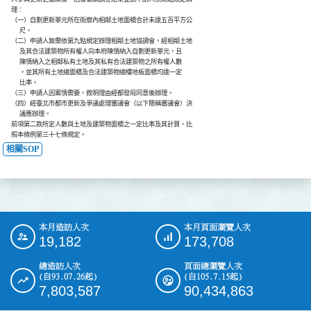
      理︰

      （一）自劃更新單元所在街廓內相鄰土地面積合計未達五百平方公

            尺。

      （二）申請人無需依第九點規定辦理相鄰土地協調會，經相鄰土地

            及其合法建築物所有權人向本府陳情納入自劃更新單元，且

            陳情納入之相鄰私有土地及其私有合法建築物之所有權人數

            ，並其所有土地總面積及合法建築物總樓地板面積均達一定

            比率。

      （三）申請人因案情需要，敘明理由經都發局同意後辦理。

      （四）經臺北市都市更新及爭議處理審議會（以下簡稱審議會）決

            議應辦理。

      前項第二款所定人數與土地及建築物面積之一定比率及其計算，比

      照本條例第三十七條規定。
相關SOP
本月造訪人次
本月頁面瀏覽人次
:::
19,182
173,708
總造訪人次
頁面總瀏覽人次
(自93.07.26起)
(自105.7.15起)
7,803,587
90,434,863