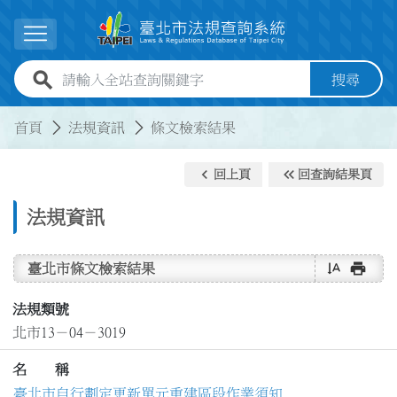
跳到主要內容
展開選單
全站查詢關鍵字欄位
搜尋
:::
:::
首頁
法規資訊
條文檢索結果
keyboard_arrow_left
keyboard_double_arrow_left
回上頁
回查詢結果頁
法規資訊
text_rotate_vertical
print
臺北市條文檢索結果
法規類號
北市13－04－3019
名 稱
臺北市自行劃定更新單元重建區段作業須知