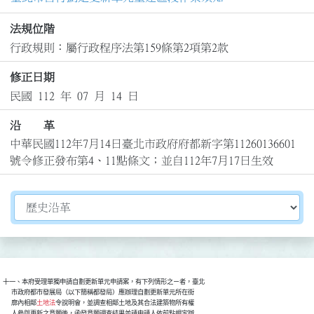
法規位階
行政規則：屬行政程序法第159條第2項第2款
修正日期
民國 112 年 07 月 14 日
沿 革
中華民國112年7月14日臺北市政府府都新字第11260136601
號令修正發布第4、11點條文；並自112年7月17日生效
切換選擇法規資訊內容
十一、本府受理單獨申請自劃更新單元申請案，有下列情形之ㄧ者，臺北

      市政府都市發展局（以下簡稱都發局）應辦理自劃更新單元所在街

      廓內相鄰
土地法
令說明會，並調查相鄰土地及其合法建築物所有權

      人參與更新之意願後，函發意願調查結果並請申請人依前點規定辦
