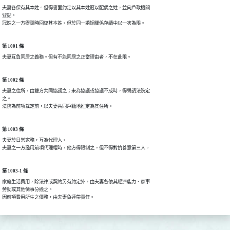
夫妻各保有其本姓。但得書面約定以其本姓冠以配偶之姓，並向戶政機關

登記。

冠姓之一方得隨時回復其本姓。但於同一婚姻關係存續中以一次為限。
第 1001 條
夫妻互負同居之義務。但有不能同居之正當理由者，不在此限。
第 1002 條
夫妻之住所，由雙方共同協議之；未為協議或協議不成時，得聲請法院定

之。

法院為前項裁定前，以夫妻共同戶籍地推定為其住所。
第 1003 條
夫妻於日常家務，互為代理人。

夫妻之一方濫用前項代理權時，他方得限制之。但不得對抗善意第三人。
第 1003-1 條
家庭生活費用，除法律或契約另有約定外，由夫妻各依其經濟能力、家事

勞動或其他情事分擔之。

因前項費用所生之債務，由夫妻負連帶責任。