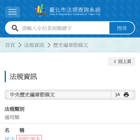
跳到主要內容
展開選單
全站查詢關鍵字欄位
搜尋
:::
:::
首頁
法規資訊
歷史編章節條文
keyboard_arrow_left
回上頁
法規資訊
text_rotate_vertical
print
中央歷史編章節條文
法規類別
通用類
名 稱
民法
非現行版本