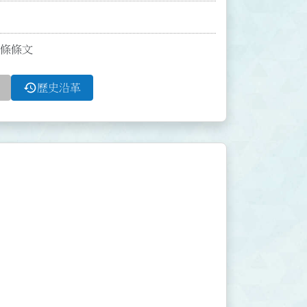
2條條文
history
歷史沿革