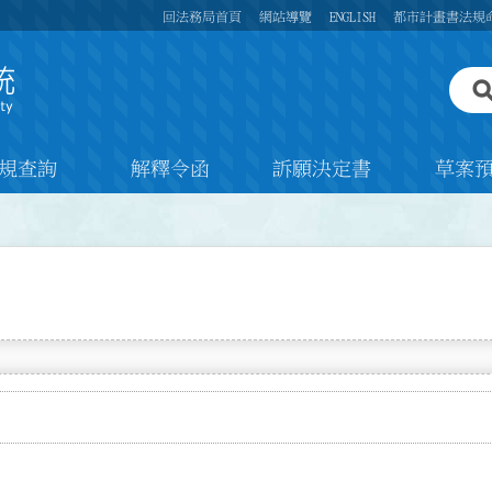
回法務局首頁
網站導覽
ENGLISH
都市計畫書法規
規查詢
解釋令函
訴願決定書
草案