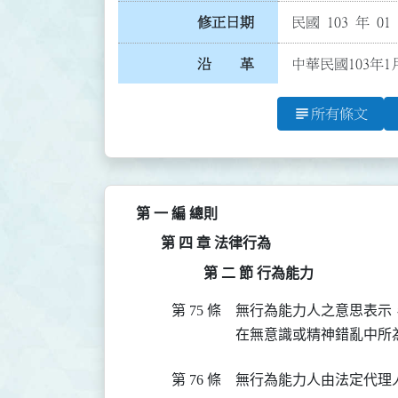
修正日期
民國 103 年 01
沿 革
中華民國103年1
subject
所有條文
第 一 編 總則
第 四 章 法律行為
第 二 節 行為能力
第 75 條
無行為能力人之意思表示
在無意識或精神錯亂中所
第 76 條
無行為能力人由法定代理