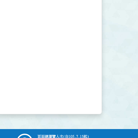
頁面總瀏覽人次
(自105.7.15起)