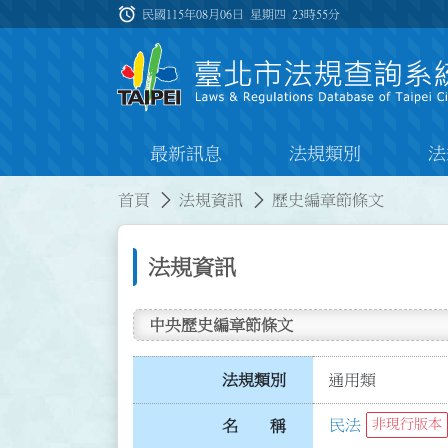
跳到主要內容
alarm
:::
民國115年08月06日 星期四
23時55分
最新訊息
法規類別
法
:::
:::
首頁
法規資訊
歷史編章節條文
法規資訊
中央歷史編章節條文
法規類別
通用類
民法
非現行版本
名 稱