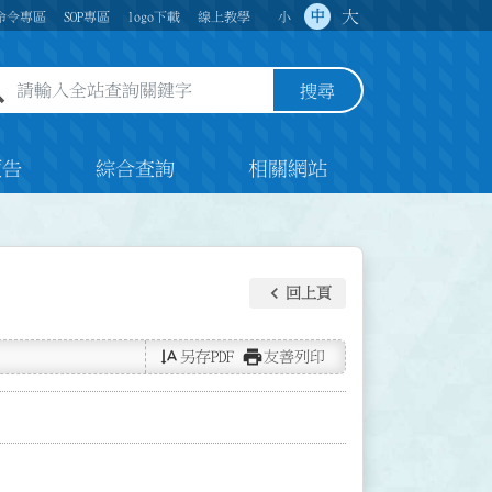
大
中
命令專區
SOP專區
logo下載
線上教學
小
全站查詢關鍵字欄位
搜尋
預告
綜合查詢
相關網站
keyboard_arrow_left
回上頁
text_rotate_vertical
print
另存PDF
友善列印