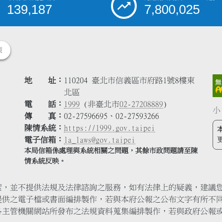
139,187
7,800,025
策
地 址
110204 臺北市信義區市府路1號8樓東
北區
電 話
1999
(非臺北市
02-27208889
)
小
傳 真
02-27596695、02-27593266
陳情系統
https://1999.gov.taipei
電子信箱
la_laws@gov.taipei
本局信箱係處理與系統相關之問題，其餘市政問題請至陳
情系統反映。
索，並不提供法規及法律諮詢之服務，如有法律上的疑義，建議
提供之電子檔或書面編排製作，若與本府公報之公布文字有所不
各主管機關網站所發布之法規資料蒐集編排製作，若與政府公報