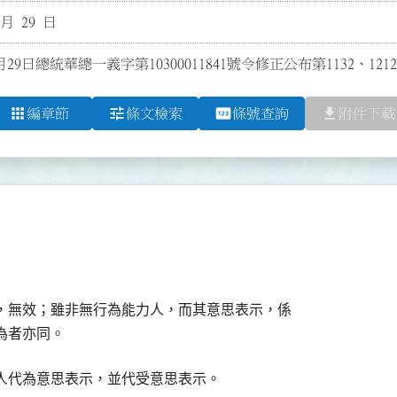
 月 29 日
月29日總統華總一義字第10300011841號令修正公布第1132、121
apps
tune
pin
file_download
編章節
條文檢索
條號查詢
附件下載
，無效；雖非無行為能力人，而其意思表示，係

為者亦同。
人代為意思表示，並代受意思表示。