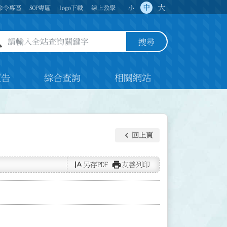
大
中
命令專區
SOP專區
logo下載
線上教學
小
全站查詢關鍵字欄位
搜尋
預告
綜合查詢
相關網站
keyboard_arrow_left
回上頁
text_rotate_vertical
print
另存PDF
友善列印