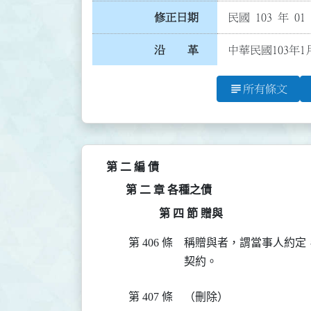
修正日期
民國 103 年 01
沿 革
中華民國103年1
subject
所有條文
第 二 編 債
第 二 章 各種之債
第 四 節 贈與
第 406 條
稱贈與者，謂當事人約定
契約。
第 407 條
（刪除）