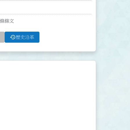
2條條文
history
歷史沿革