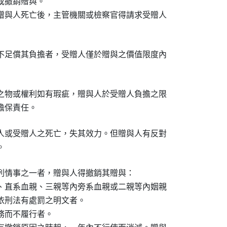
撤銷贈與。

贈與人死亡後，主管機關或檢察官得請求受贈人

不足償其負擔者，受贈人僅於贈與之價值限度內

之物或權利如有瑕疵，贈與人於受贈人負擔之限

擔保責任。
人或受贈人之死亡，失其效力。但贈與人有反對

。
列情事之一者，贈與人得撤銷其贈與：

、直系血親、三親等內旁系血親或二親等內姻親

，依刑法有處罰之明文者。

而不履行者。
