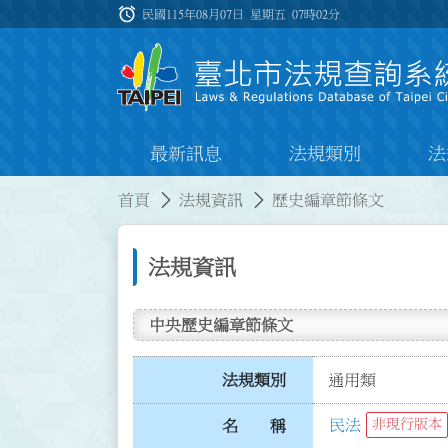
跳到主要內容
alarm
:::
民國115年08月07日 星期五
07時02分
最新訊息
法規類別
法
:::
:::
首頁
法規資訊
歷史編章節條文
法規資訊
中央歷史編章節條文
法規類別
通用類
民法
非現行版本
名 稱