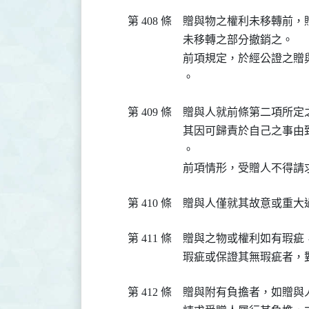
第 408 條
贈與物之權利未移轉前，
未移轉之部分撤銷之。

前項規定，於經公證之贈
。
第 409 條
贈與人就前條第二項所定
其因可歸責於自己之事由
。

前項情形，受贈人不得請
第 410 條
贈與人僅就其故意或重大
第 411 條
贈與之物或權利如有瑕疵
瑕疵或保證其無瑕疵者，
第 412 條
贈與附有負擔者，如贈與