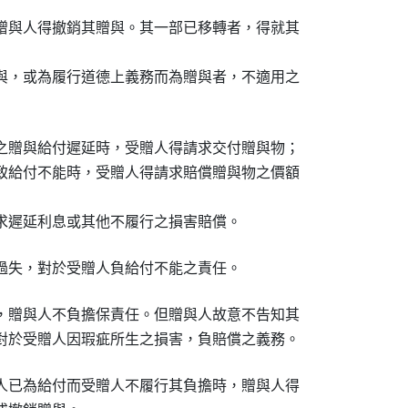
贈與人得撤銷其贈與。其一部已移轉者，得就其

與，或為履行道德上義務而為贈與者，不適用之

之贈與給付遲延時，受贈人得請求交付贈與物；

致給付不能時，受贈人得請求賠償贈與物之價額

求遲延利息或其他不履行之損害賠償。
過失，對於受贈人負給付不能之責任。
，贈與人不負擔保責任。但贈與人故意不告知其

對於受贈人因瑕疵所生之損害，負賠償之義務。
人已為給付而受贈人不履行其負擔時，贈與人得
