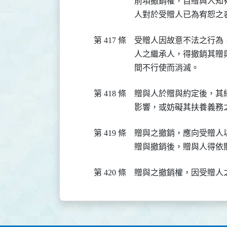
前項撤銷權，自贈與人知
人對於受贈人已為宥恕之
第 417 條
受贈人因故意不法之行為
人之繼承人，得撤銷其贈
間不行使而消滅。
第 418 條
贈與人於贈與約定後，其
影響，或妨礙其扶養義務
第 419 條
贈與之撤銷，應向受贈人以
贈與撤銷後，贈與人得依
第 420 條
贈與之撤銷權，因受贈人