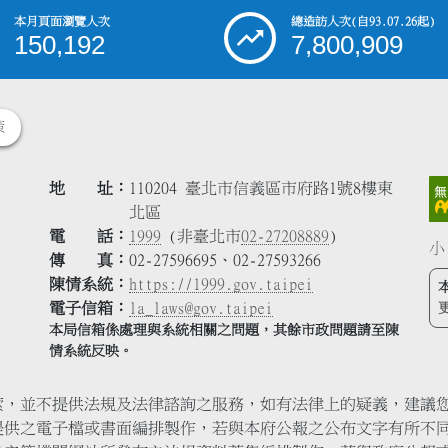
本月頁面瀏覽人次
總造訪人次
(自93.07.26起)
150,192
7,800,909
策
地 址
110204 臺北市信義區市府路1號8樓東
北區
電 話
1999
(非臺北市
02-27208889
)
小
傳 真
02-27596695、02-27593266
陳情系統
https://1999.gov.taipei
電子信箱
la_laws@gov.taipei
本局信箱係處理與系統相關之問題，其餘市政問題請至陳
情系統反映。
索，並不提供法規及法律諮詢之服務，如有法律上的疑義，建議
提供之電子檔或書面編排製作，若與本府公報之公布文字有所不