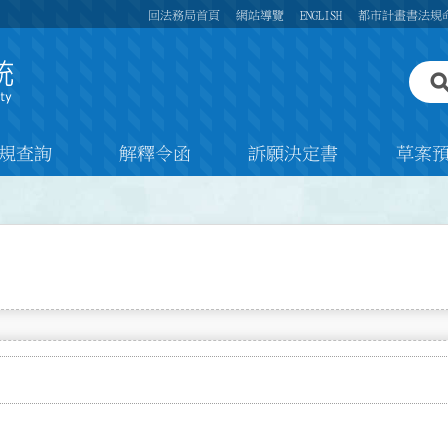
回法務局首頁
網站導覽
ENGLISH
都市計畫書法規
規查詢
解釋令函
訴願決定書
草案