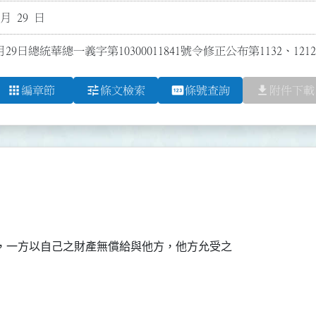
 月 29 日
月29日總統華總一義字第10300011841號令修正公布第1132、121
apps
tune
pin
file_download
編章節
條文檢索
條號查詢
附件下載
，一方以自己之財產無償給與他方，他方允受之
