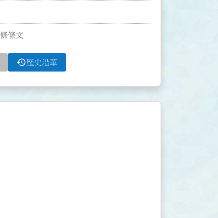
2條條文
history
歷史沿革