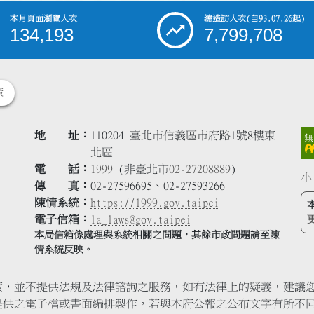
本月頁面瀏覽人次
總造訪人次
(自93.07.26起)
134,193
7,799,708
策
地 址
110204 臺北市信義區市府路1號8樓東
北區
電 話
1999
(非臺北市
02-27208889
)
小
傳 真
02-27596695、02-27593266
陳情系統
https://1999.gov.taipei
電子信箱
la_laws@gov.taipei
本局信箱係處理與系統相關之問題，其餘市政問題請至陳
情系統反映。
索，並不提供法規及法律諮詢之服務，如有法律上的疑義，建議
提供之電子檔或書面編排製作，若與本府公報之公布文字有所不