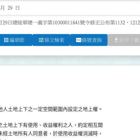
 月 29 日
月29日總統華總一義字第10300011841號令修正公布第1132、121
apps
tune
pin
file_download
編章節
條文檢索
條號查詢
附件下載
他人土地上下之一定空間範圍內設定之地上權。
之土地上下有使用、收益權利之人，約定相互間

未經土地所有人同意者，於使用收益權消滅時，
