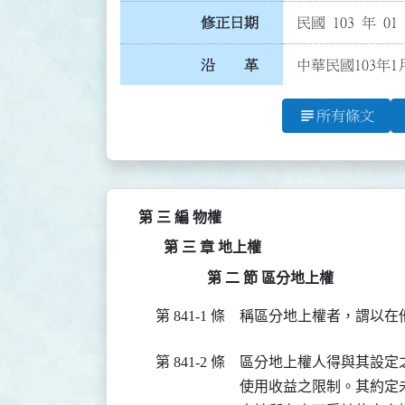
修正日期
民國 103 年 01
沿 革
中華民國103年1
subject
所有條文
第 三 編 物權
第 三 章 地上權
第 二 節 區分地上權
第 841-1 條
稱區分地上權者，謂以在
第 841-2 條
區分地上權人得與其設定
使用收益之限制。其約定