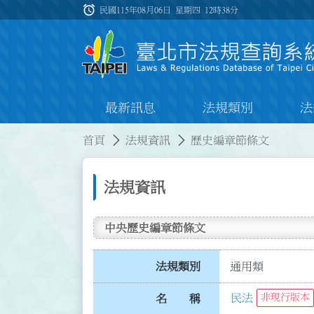
跳到主要內容
alarm
:::
民國115年08月06日 星期四
12時38分
最新訊息
法規類別
法
:::
:::
首頁
法規資訊
歷史編章節條文
法規資訊
中央歷史編章節條文
法規類別
通用類
民法
非現行版本
名 稱