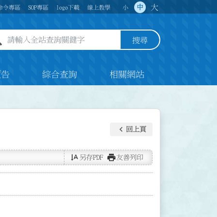
大
中
命令專區
SOP專區
logo下載
線上教學
小
全站查詢關鍵字欄位
搜尋
預告
綜合查詢
相關網站
keyboard_arrow_left
回上頁
text_rotate_vertical
print
另存PDF
友善列印