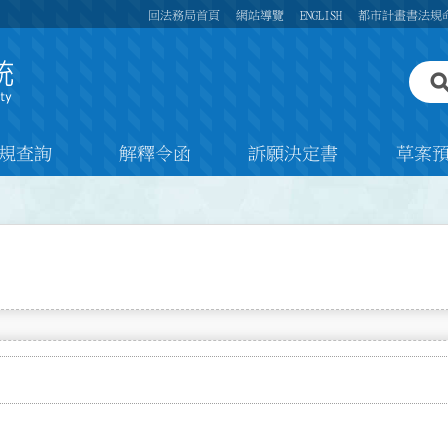
回法務局首頁
網站導覽
ENGLISH
都市計畫書法規
規查詢
解釋令函
訴願決定書
草案