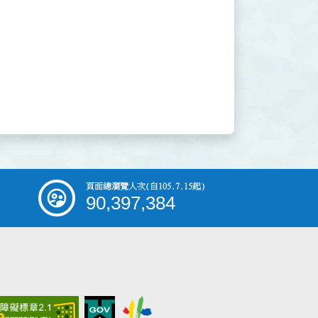
頁面總瀏覽人次
(自105.7.15起)
90,397,384