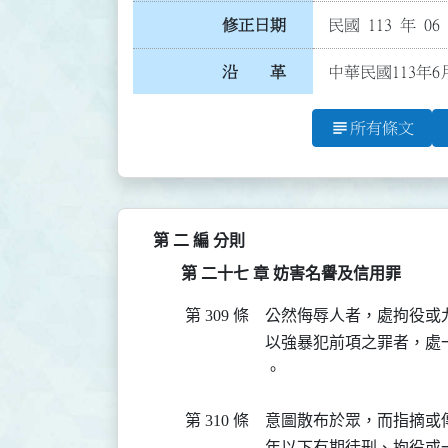
修正日期
民國 113 年 06
沿 革
中華民國113年6
subject
所有條文
第 二 編 分則
第 二十七 章 妨害名譽及信用罪
第 309 條
公然侮辱人者，處拘役或九
以強暴犯前項之罪者，處
。
第 310 條
意圖散布於眾，而指摘或
年以下有期徒刑、拘役或