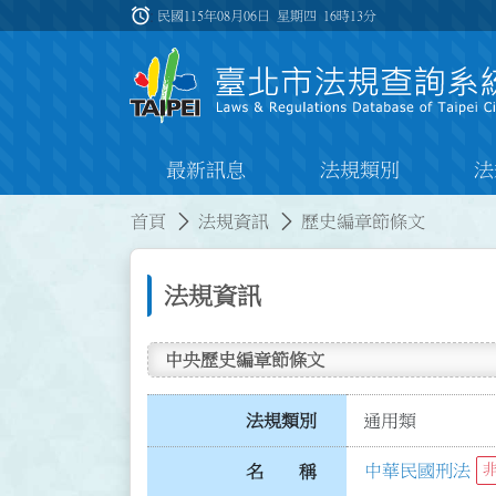
跳到主要內容
alarm
:::
民國115年08月06日 星期四
16時13分
最新訊息
法規類別
法
:::
:::
首頁
法規資訊
歷史編章節條文
法規資訊
中央歷史編章節條文
法規類別
通用類
中華民國刑法
名 稱