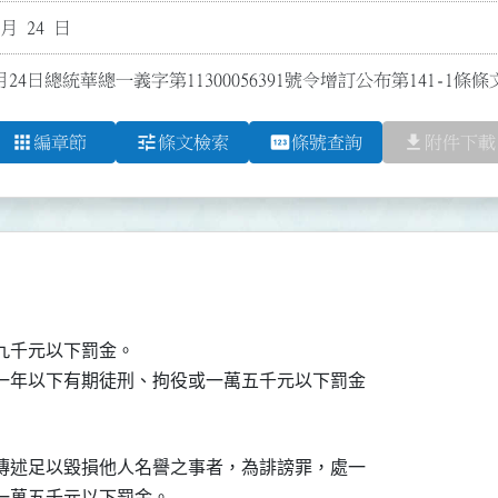
 月 24 日
月24日總統華總一義字第11300056391號令增訂公布第141-
apps
tune
pin
file_download
編章節
條文檢索
條號查詢
附件下載
千元以下罰金。

一年以下有期徒刑、拘役或一萬五千元以下罰金

傳述足以毀損他人名譽之事者，為誹謗罪，處一

一萬五千元以下罰金。
