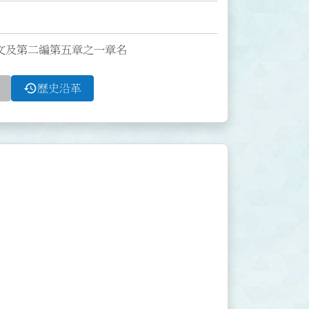
1條條文及第二編第五章之一章名
history
歷史沿革