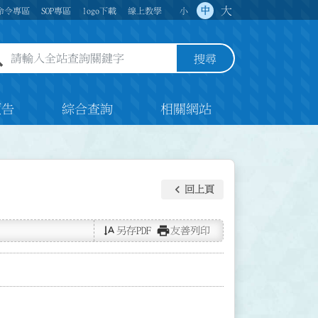
大
中
命令專區
SOP專區
logo下載
線上教學
小
全站查詢關鍵字欄位
搜尋
預告
綜合查詢
相關網站
keyboard_arrow_left
回上頁
text_rotate_vertical
print
另存PDF
友善列印