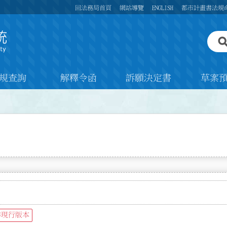
回法務局首頁
網站導覽
ENGLISH
都市計畫書法規
規查詢
解釋令函
訴願決定書
草案
非現行版本