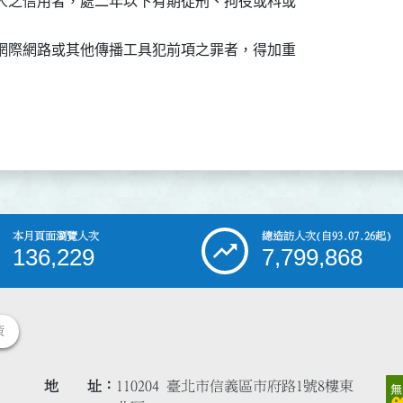
人之信用者，處二年以下有期徒刑、拘役或科或

網際網路或其他傳播工具犯前項之罪者，得加重

本月頁面瀏覽人次
總造訪人次
(自93.07.26起)
136,229
7,799,868
策
地 址
110204 臺北市信義區市府路1號8樓東