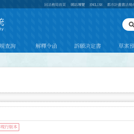
回法務局首頁
網站導覽
ENGLISH
都市計畫書法規
規查詢
解釋令函
訴願決定書
草案
非現行版本