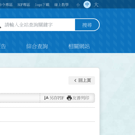
大
中
命令專區
SOP專區
logo下載
線上教學
小
全站查詢關鍵字欄位
搜尋
預告
綜合查詢
相關網站
keyboard_arrow_left
回上頁
text_rotate_vertical
print
另存PDF
友善列印