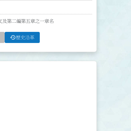
1條條文及第二編第五章之一章名
history
歷史沿革