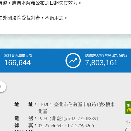
有違，應自本解釋公布之日起失其效力。
在外國法院受裁判者，不適用之。
本月頁面瀏覽人次
總造訪人次
(自93.07.26起)
166,644
7,803,161
策
地 址
110204 臺北市信義區市府路1號8樓東
北區
電 話
1999
(非臺北市
02-27208889
)
小
傳 真
02-27596695、02-27593266