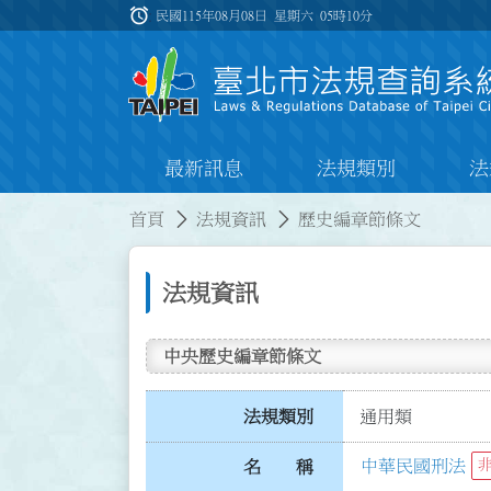
跳到主要內容
alarm
:::
民國115年08月08日 星期六
05時10分
最新訊息
法規類別
法
:::
:::
首頁
法規資訊
歷史編章節條文
法規資訊
中央歷史編章節條文
法規類別
通用類
中華民國刑法
名 稱