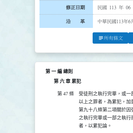
修正日期
民國 113 年 06
沿 革
中華民國113年6
subject
所有條文
第 一 編 總則
第 六 章 累犯
第 47 條
受徒刑之執行完畢，或一
以上之罪者，為累犯，加重
第九十八條第二項關於因
之執行完畢或一部之執行
者，以累犯論。
