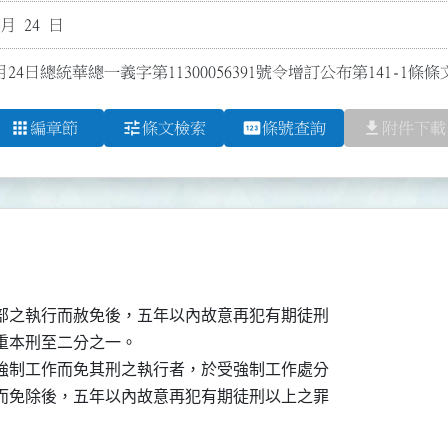
 月 24 日
月24日總統華總一義字第11300056391號令增訂公布第141-
apps
tune
pin
file_download
編章節
條文檢索
條號查詢
附件下載
部之執行而赦免後，五年以內故意再犯有期徒刑

本刑至二分之一。

強制工作而免其刑之執行者，於受強制工作處分

而免除後，五年以內故意再犯有期徒刑以上之罪
