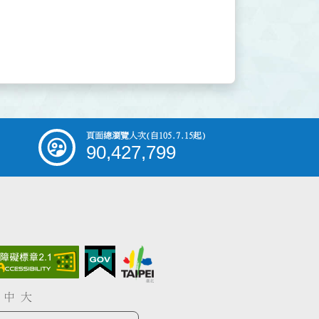
頁面總瀏覽人次
(自105.7.15起)
90,427,799
中
大