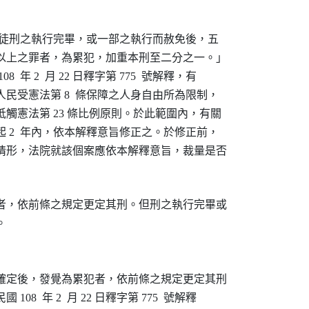
「受徒刑之執行完畢，或一部之執行而赦免後，五

以上之罪者，為累犯，加重本刑至二分之一。」

 年 2  月 22 日釋字第 775  號解釋，有

民受憲法第 8  條保障之人身自由所為限制，

觸憲法第 23 條比例原則。於此範圍內，有關

 2  年內，依本解釋意旨修正之。於修正前，

情形，法院就該個案應依本解釋意旨，裁量是否

者，依前條之規定更定其刑。但刑之執行完畢或



確定後，發覺為累犯者，依前條之規定更定其刑

8  年 2  月 22 日釋字第 775  號解釋
