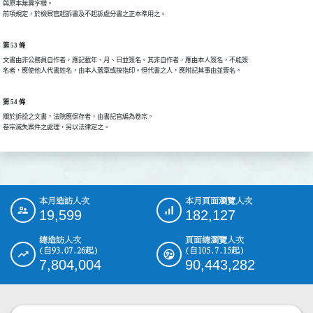
與原本無異字樣。

前項規定，於檢察官起訴書及不起訴處分書之正本準用之。
第 53 條
文書由非公務員自作者，應記載年、月、日並簽名。其非自作者，應由本人簽名，不能簽

名者，應使他人代書姓名，由本人蓋章或按指印。但代書之人，應附記其事由並簽名。
第 54 條
關於訴訟之文書，法院應保存者，由書記官編為卷宗。

卷宗滅失案件之處理，另以法律定之。
本月造訪人次
本月頁面瀏覽人次
:::
19,599
182,127
總造訪人次
頁面總瀏覽人次
(自93.07.26起)
(自105.7.15起)
7,804,004
90,443,282