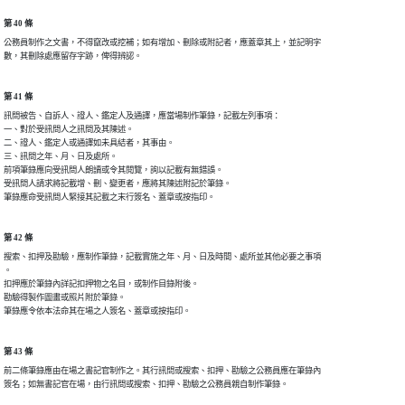
第 40 條
公務員制作之文書，不得竄改或挖補；如有增加、刪除或附記者，應蓋章其上，並記明字

數，其刪除處應留存字跡，俾得辨認。
第 41 條
訊問被告、自訴人、證人、鑑定人及通譯，應當場制作筆錄，記載左列事項：

一、對於受訊問人之訊問及其陳述。

二、證人、鑑定人或通譯如未具結者，其事由。

三、訊問之年、月、日及處所。

前項筆錄應向受訊問人朗讀或令其閱覽，詢以記載有無錯誤。

受訊問人請求將記載增、刪、變更者，應將其陳述附記於筆錄。

筆錄應命受訊問人緊接其記載之末行簽名、蓋章或按指印。
第 42 條
搜索、扣押及勘驗，應制作筆錄，記載實施之年、月、日及時間、處所並其他必要之事項

。

扣押應於筆錄內詳記扣押物之名目，或制作目錄附後。

勘驗得製作圖畫或照片附於筆錄。

筆錄應令依本法命其在場之人簽名、蓋章或按指印。
第 43 條
前二條筆錄應由在場之書記官制作之。其行訊問或搜索、扣押、勘驗之公務員應在筆錄內

簽名；如無書記官在場，由行訊問或搜索、扣押、勘驗之公務員親自制作筆錄。