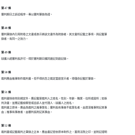
第 47 條
審判期日之訴訟程序，專以審判筆錄為證。
第 48 條
審判筆錄內引用附卷之文書或表示將該文書作為附錄者，其文書所記載之事項，與記載筆

錄者，有同一之效力。
第 49 條
辯護人經審判長許可，得於審判期日攜同速記到庭記錄。
第 50 條
裁判應由推事制作裁判書。但不得抗告之裁定當庭宣示者，得僅命記載於筆錄。
第 51 條
裁判書除依特別規定外，應記載受裁判人之姓名，性別、年齡、職業、住所或居所；如係

判決書，並應記載檢察官或自訴人並代理人、辯護人之姓名。

裁判書之原本，應由為裁判之推事簽名；審判長有事故不能簽名者，由資深推事附記其事

由；推事有事故者，由審判長附記其事由。
第 52 條
裁判書或記載裁判之筆錄之正本，應由書記官依原本制作之，蓋用法院之印，並附記證明
