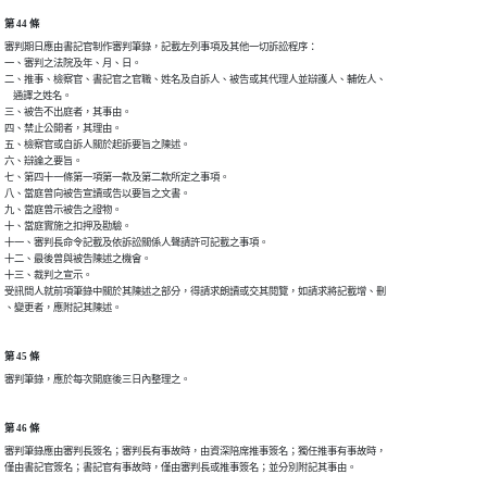
第 44 條
審判期日應由書記官制作審判筆錄，記載左列事項及其他一切訴訟程序：

一、審判之法院及年、月、日。

二、推事、檢察官、書記官之官職、姓名及自訴人、被告或其代理人並辯護人、輔佐人、

    通譯之姓名。

三、被告不出庭者，其事由。

四、禁止公開者，其理由。

五、檢察官或自訴人關於起訴要旨之陳述。

六、辯論之要旨。

七、第四十一條第一項第一款及第二款所定之事項。

八、當庭曾向被告宣讀或告以要旨之文書。

九、當庭曾示被告之證物。

十、當庭實施之扣押及勘驗。

十一、審判長命令記載及依訴訟關係人聲請許可記載之事項。

十二、最後曾與被告陳述之機會。

十三、裁判之宣示。

受訊問人就前項筆錄中關於其陳述之部分，得請求朗讀或交其閱覽，如請求將記載增、刪

、變更者，應附記其陳述。
第 45 條
審判筆錄，應於每次開庭後三日內整理之。
第 46 條
審判筆錄應由審判長簽名；審判長有事故時，由資深陪席推事簽名；獨任推事有事故時，

僅由書記官簽名；書記官有事故時，僅由審判長或推事簽名；並分別附記其事由。