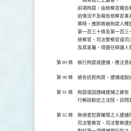
    為有逃亡之虞者。

前項拘提，由檢察官親自
迫情況不及報告檢察官者
票時，應即將被拘提人釋放
第一百三十條及第一百三
檢察官、司法警察官或司
及其家屬，得選任辯護人
第 89 條
執行拘提或逮捕，應注意
第 90 條
被告抗拒拘提、逮捕或脫
第 91 條
拘提或因通緝逮捕之被告
行解送較近之法院，訊問
第 92 條
無偵查犯罪權限之人逮捕
司法警察官、司法警察逮
對於第一項逮捕現行犯之