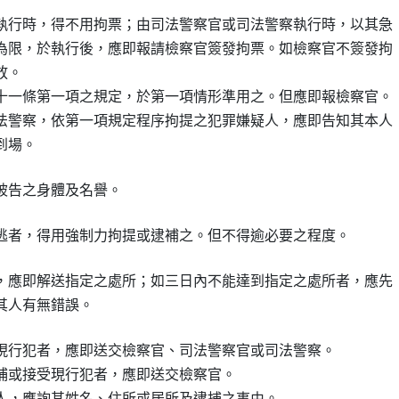
執行時，得不用拘票；由司法警察官或司法警察執行時，以其急

為限，於執行後，應即報請檢察官簽發拘票。如檢察官不簽發拘

。

十一條第一項之規定，於第一項情形準用之。但應即報檢察官。

法警察，依第一項規定程序拘提之犯罪嫌疑人，應即告知其本人

到場。
被告之身體及名譽。
逃者，得用強制力拘提或逮補之。但不得逾必要之程度。
，應即解送指定之處所；如三日內不能達到指定之處所者，應先

其人有無錯誤。
現行犯者，應即送交檢察官、司法警察官或司法警察。

捕或接受現行犯者，應即送交檢察官。

人，應詢其姓名、住所或居所及逮捕之事由。