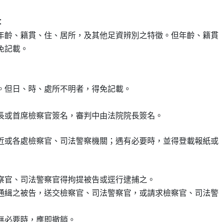


年齡、籍貫、住、居所，及其他足資辨別之特徵。但年齡、籍貫

免記載。

。但日、時、處所不明者，得免記載。

長或首席檢察官簽名，審判中由法院院長簽名。
近或各處檢察官、司法警察機關；遇有必要時，並得登載報紙或

察官、司法警察官得拘提被告或逕行逮捕之。

通緝之被告，送交檢察官、司法警察官，或請求檢察官、司法警

無必要時，應即撤銷。
