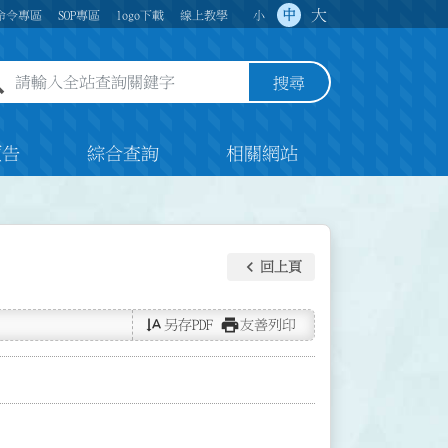
大
中
命令專區
SOP專區
logo下載
線上教學
小
全站查詢關鍵字欄位
搜尋
預告
綜合查詢
相關網站
keyboard_arrow_left
回上頁
text_rotate_vertical
print
另存PDF
友善列印