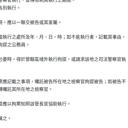
警察官執行，並得限制其執行之期間。

各別執行。
時，應以一聯交被告或其家屬。
載執行之處所及年、月、日、時；如不能執行者，記載其事由，

拘提之公務員。
必要時，得於管轄區域外執行拘提，或請求該地之司法警察官執

票應記載之事項，囑託被告所在地之檢察官拘提被告；如被告不

轉囑託其所在地之檢察官。
提應以拘票知照該管長官協助執行。
緝之。