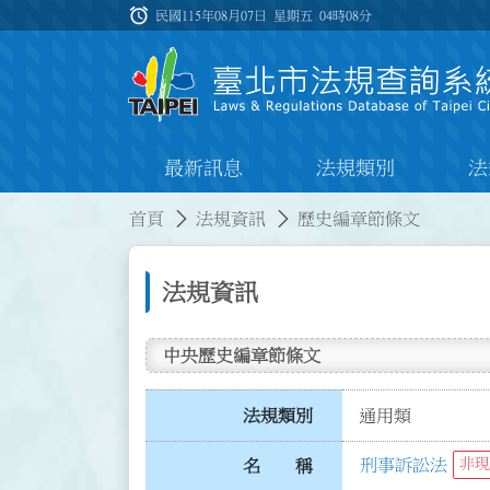
跳到主要內容
alarm
:::
民國115年08月07日 星期五
04時08分
最新訊息
法規類別
法
:::
:::
首頁
法規資訊
歷史編章節條文
法規資訊
中央歷史編章節條文
法規類別
通用類
刑事訴訟法
非現
名 稱