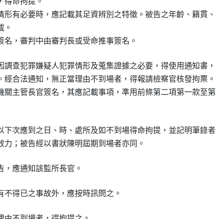
得命拘提。

情形有必要時，應記載其足資辨別之特徵。被告之年齡、籍貫、

。

簽名，審判中由審判長或受命推事簽名。
因調查犯罪嫌疑人犯罪情形及蒐集證據之必要，得使用通知書，

。經合法通知，無正當理由不到場者，得報請檢察官核發拘票。

機關主管長官簽名，其應記載事項，準用前條第二項第一款至第

以下次應到之日、時、處所及如不到場得命拘提，並記明筆錄者

效力；被告經以書狀陳明屆期到場者亦同。
告，應通知該監所長官。
有不得已之事故外，應按時訊問之。
理由不到場者，得拘提之。