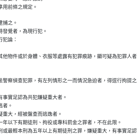
準用前條之規定。
捕之。

時發覺者，為現行犯。

犯論：

其他物件或於身體、衣服等處露有犯罪痕跡，顯可疑為犯罪人者

法警察偵查犯罪，有左列情形之一而情況急迫者，得逕行拘提之

有事實足認為共犯嫌疑重大者。

者。

疑重大，經被盤查而逃逸者。

刑為一年以下有期徒刑、拘役或專科罰金之罪者，不在此限。

刑或最輕本刑為五年以上有期徒刑之罪，嫌疑重大，有事實足認
