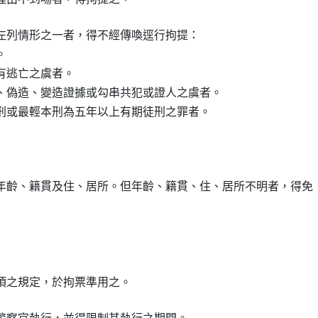
左列情形之一者，得不經傳喚逕行拘提：



逃亡之虞者。

、偽造、變造證據或勾串共犯或證人之虞者。

刑或最輕本刑為五年以上有期徒刑之罪者。
年齡、籍貫及住、居所。但年齡、籍貫、住、居所不明者，得免

項之規定，於拘票準用之。