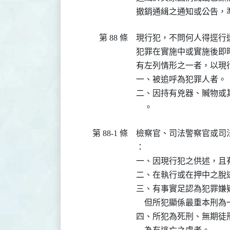
撤銷通緝之通知或公告，
第 88 條
現行犯，不問何人得逕行逮
犯罪在實施中或實施後即
有左列情形之一者，以現行
一、被追呼為犯罪人者。

二、因持有兇器、贓物或
    。
第 88-1 條
檢察官、司法警察官或司
：

一、因現行犯之供述，且
二、在執行或在押中之脫逃
三、有事實足認為犯罪嫌
    但所犯顯係最重本
四、所犯為死刑、無期徒