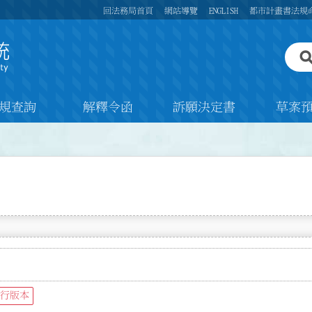
回法務局首頁
網站導覽
ENGLISH
都市計畫書法規
規查詢
解釋令函
訴願決定書
草案
行版本