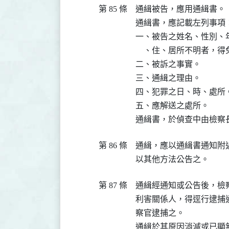
第 85 條
通緝被告，應用通緝書。

通緝書，應記載左列事項：
一、被告之姓名、性別、
    、住、居所不明者，得
二、被訴之事實。

三、通緝之理由。

四、犯罪之日、時、處所
五、應解送之處所。

通緝書，於偵查中由檢察
第 86 條
通緝，應以通緝書通知附
以其他方法公告之。
第 87 條
通緝經通知或公告後，檢
利害關係人，得逕行逮捕
察官逮捕之。

通緝於其原因消滅或已顯