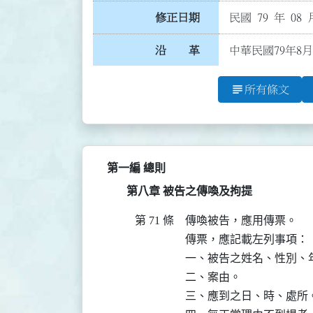
修正日期
民國 79 年 08 
沿 革
中華民國79年8月
subject
所有條文
第一編 總則
第八章 被告之傳喚及拘提
第 71 條
傳喚被告，應用傳票。

傳票，應記載左列事項：

一、被告之姓名、性別、
二、案由。

三、應到之日、時、處所。