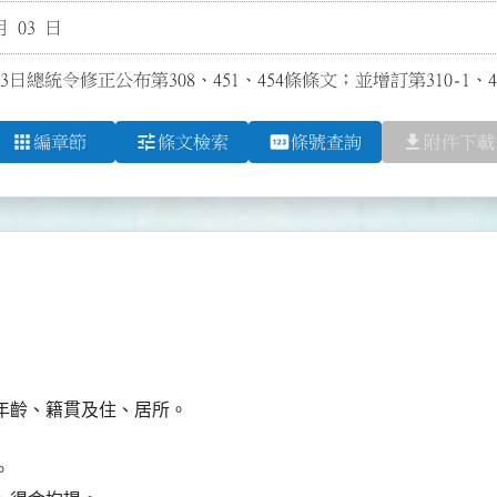
月 03 日
3日總統令修正公布第308、451、454條條文；並增訂第310-1、45
apps
tune
pin
file_download
編章節
條文檢索
條號查詢
附件下載
年齡、籍貫及住、居所。


