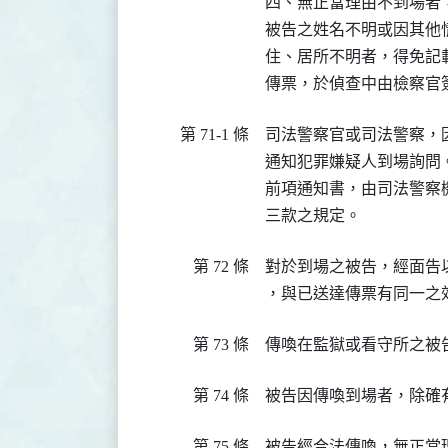
四、無正當理由不到場者，
被告之姓名不明或因其他
住、居所不明者，得免記載
傳票，於偵查中由檢察官
第 71-1 條
司法警察官或司法警察，
通知犯罪嫌疑人到場詢問
前項通知書，由司法警察
三款之規定。
第 72 條
對於到場之被告，經面告
，與已送達傳票有同一之
第 73 條
傳喚在監獄或看守所之被
第 74 條
被告因傳喚到場者，除確
第 75 條
被告經合法傳喚，無正當