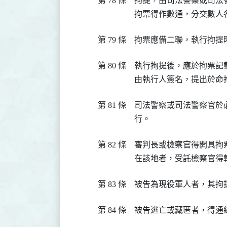
第 78 條
拘提，由司法警察或司法
拘票得作數通，分交數人
第 79 條
拘票應備二聯，執行拘提
第 80 條
執行拘提後，應於拘票記
由執行人簽名，提出於命
第 81 條
司法警察或司法警察官於
行。
第 82 條
審判長或檢察官得開具拘
在該地者，受託檢察官得
第 83 條
被告為現役軍人者，其拘
第 84 條
被告逃亡或藏匿者，得通