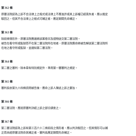
第 362 條
原審法院認為上訴不合法律上之程式或法律上不應准許或其上訴權已經喪失者，應以裁定

第 363 條
除前條情形外，原審法院應速將該案卷宗及證物送交第二審法院。

被告在看守所或監獄而不在第二審法院所在地者，原審法院應命將被告解送第二審法院所

第 364 條
第 365 條
第 366 條
第 367 條
第二審法院認為上訴有第三百六十二條前段之情形者，應以判決駁回之。但其情形可以補
