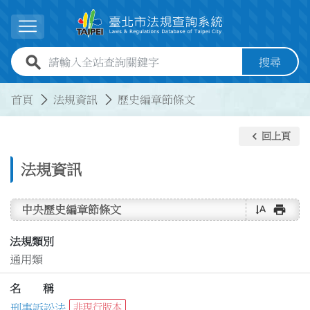
跳到主要內容
展開選單
全站查詢關鍵字欄位
搜尋
:::
:::
首頁
法規資訊
歷史編章節條文
keyboard_arrow_left
回上頁
法規資訊
text_rotate_vertical
print
中央歷史編章節條文
法規類別
通用類
名 稱
刑事訴訟法
非現行版本