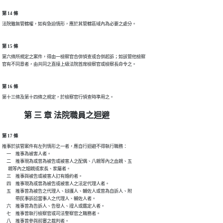
第 14 條
法院雖無管轄權，如有急迫情形，應於其管轄區域內為必要之處分。
第 15 條
第六條所規定之案件，得由一檢察官合併偵查或合併起訴；如該管他檢察

官有不同意者，由共同之直接上級法院首席檢察官或檢察長命令之。
第 16 條
第十三條及第十四條之規定，於檢察官行偵查時準用之。
第 三 章 法院職員之迴避
第 17 條
推事於該管案件有左列情形之一者，應自行迴避不得執行職務：

　一　推事為被害人者。

　二　推事現為或曾為被告或被害人之配偶、八親等內之血親、五

      親等內之姻親或家長、家屬者。

　三　推事與被告或被害人訂有婚約者。

　四　推事現為或曾為被告或被害人之法定代理人者。

　五　推事曾為被告之代理人、辯護人、輔佐人或曾為自訴人、附

　　　帶民事訴訟當事人之代理人、輔佐人者。

　六　推事曾為告訴人、告發人、證人或鑑定人者。

　七　推事曾執行檢察官或司法警察官之職務者。

　八　推事曾參與前審之裁判者。