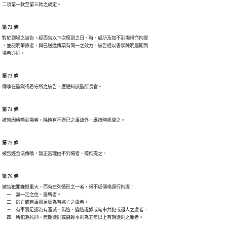
二項第一款至第三款之規定。
第 72 條
對於到場之被告，經面告以下次應到之日、時、處所及如不到場得命拘提

，並記明筆錄者，與已送達傳票有同一之效力。被告經以書狀陳明屆期到

場者亦同。
第 73 條
傳喚在監獄或看守所之被告，應通知該監所長官。
第 74 條
被告因傳喚到場者，除確有不得已之事故外，應按時訊問之。
第 75 條
被告經合法傳喚，無正當理由不到場者，得拘提之。
第 76 條
被告犯罪嫌疑重大，而有左列情形之一者，得不經傳喚逕行拘提：

　一　無一定之住、居所者。

　二　逃亡或有事實足認為有逃亡之虞者。

　三　有事實足認為有湮滅、偽造、變造證據或勾串共犯或證人之虞者。

　四　所犯為死刑、無期徒刑或最輕本刑為五年以上有期徒刑之罪者。