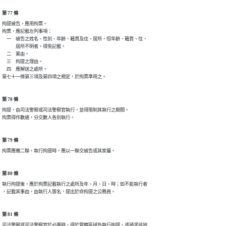
第 77 條
拘提被告，應用拘票。

拘票，應記載左列事項：

　一　被告之姓名、性別、年齡、籍貫及住、居所，但年齡、籍貫、住、

　　　居所不明者，得免記載。

　二　案由。

　三　拘提之理由。

　四　應解送之處所。

第七十一條第三項及第四項之規定，於拘票準用之。
第 78 條
拘提，由司法警察或司法警察官執行，並得限制其執行之期間。

拘票得作數通，分交數人各別執行。
第 79 條
拘票應備二聯，執行拘提時，應以一聯交被告或其家屬。
第 80 條
執行拘提後，應於拘票記載執行之處所及年、月、日、時；如不能執行者

，記載其事由，由執行人簽名，提出於命拘提之公務員。
第 81 條
司法警察或司法警察官於必要時，得於管轄區域外執行拘提，或請求該地
