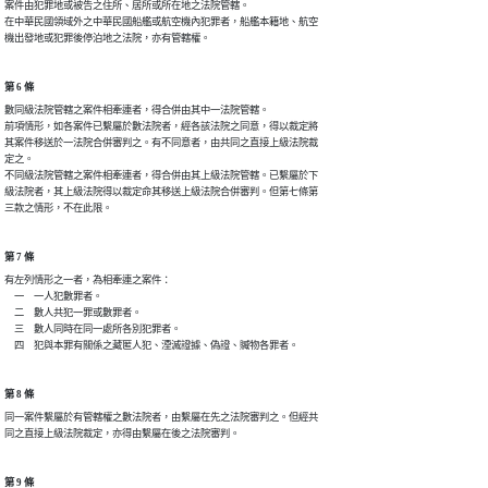
案件由犯罪地或被告之住所、居所或所在地之法院管轄。

在中華民國領域外之中華民國船艦或航空機內犯罪者，船艦本籍地、航空

機出發地或犯罪後停泊地之法院，亦有管轄權。
第 6 條
數同級法院管轄之案件相牽連者，得合併由其中一法院管轄。

前項情形，如各案件已繫屬於數法院者，經各該法院之同意，得以裁定將

其案件移送於一法院合併審判之。有不同意者，由共同之直接上級法院裁

定之。

不同級法院管轄之案件相牽連者，得合併由其上級法院管轄。已繫屬於下

級法院者，其上級法院得以裁定命其移送上級法院合併審判。但第七條第

三款之情形，不在此限。
第 7 條
有左列情形之一者，為相牽連之案件：

　一　一人犯數罪者。

　二　數人共犯一罪或數罪者。

　三　數人同時在同一處所各別犯罪者。

　四　犯與本罪有關係之藏匿人犯、湮滅證據、偽證、贓物各罪者。
第 8 條
同一案件繫屬於有管轄權之數法院者，由繫屬在先之法院審判之。但經共

同之直接上級法院裁定，亦得由繫屬在後之法院審判。
第 9 條