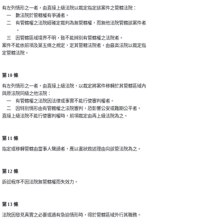
有左列情形之一者，由直接上級法院以裁定指定該案件之管轄法院：

　一　數法院於管轄權有爭議者。

　二　有管轄權之法院經確定裁判為無管轄權，而無他法院管轄該案件者

　　　。

　三　因管轄區域境界不明，致不能辨別有管轄權之法院者。

案件不能依前項及第五條之規定，定其管轄法院者，由最高法院以裁定指

定管轄法院。
第 10 條
有左列情形之一者，由直接上級法院，以裁定將案件移轉於其管轄區域內

與原法院同級之他法院：

　一　有管轄權之法院因法律或事實不能行使審判權者。

　二　因特別情形由有管轄權之法院審判，恐影響公安或難期公平者。

直接上級法院不能行使審判權時，前項裁定由再上級法院為之。
第 11 條
指定或移轉管轄由當事人聲請者，應以書狀敘述理由向該管法院為之。
第 12 條
訴訟程序不因法院無管轄權而失效力。
第 13 條
法院因發見真實之必要或遇有急迫情形時，得於管轄區域外行其職務。