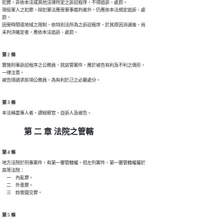
犯罪，非依本法或其他法律所定之訴訟程序，不得追訴、處罰。

現役軍人之犯罪，除犯軍法應受軍事裁判者外，仍應依本法規定追訴、處

罰。

因受時間或地域之限制，依特別法所為之訴訟程序，於其原因消滅後，尚

未判決確定者，應依本法追訴、處罰。
第 2 條
實施刑事訴訟程序之公務員，就該管案件，應於被告有利及不利之情形，

一律注意。

被告得請求前項公務員，為有利於己之必要處分。
第 3 條
本法稱當事人者，謂檢察官、自訴人及被告。
第 二 章 法院之管轄
第 4 條
地方法院於刑事案件，有第一審管轄權。但左列案件，第一審管轄權屬於

高等法院：

　一　內亂罪。

　二　外患罪。

　三　妨害國交罪。
第 5 條