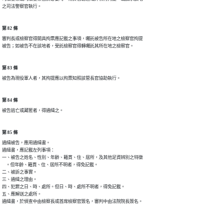
之司法警察官執行。
第 82 條
審判長或檢察官得開具拘票應記載之事項，囑託被告所在地之檢察官拘提

被告；如被告不在該地者，受託檢察官得轉囑託其所在地之檢察官。
第 83 條
被告為現役軍人者，其拘提應以拘票知照該管長官協助執行。
第 84 條
被告逃亡或藏匿者，得通緝之。
第 85 條
通緝被告，應用通緝書。

通緝書，應記載左列事項：

一、被告之姓名、性別、年齡、籍貫、住、居所，及其他足資辨別之特徵

    。但年齡、籍貫、住、居所不明者，得免記載。

二、被訴之事實。

三、通緝之理由。

四、犯罪之日、時、處所。但日、時、處所不明者，得免記載。

五、應解送之處所。

通緝書，於偵查中由檢察長或首席檢察官簽名，審判中由法院院長簽名。