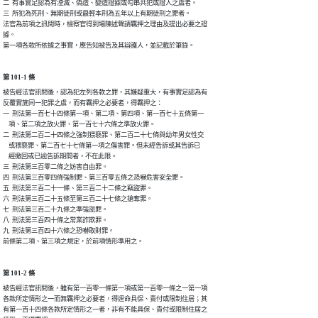
二  有事實足認為有湮滅、偽造、變造證據或勾串共犯或證人之虞者。

三  所犯為死刑、無期徒刑或最輕本刑為五年以上有期徒刑之罪者。

法官為前項之訊問時，檢察官得到場陳述聲請羈押之理由及提出必要之證

據。

第一項各款所依據之事實，應告知被告及其辯護人，並記載於筆錄。
第 101-1 條
被告經法官訊問後，認為犯左列各款之罪，其嫌疑重大，有事實足認為有

反覆實施同一犯罪之虞，而有羈押之必要者，得羈押之：

一  刑法第一百七十四條第一項、第二項、第四項、第一百七十五條第一

    項、第二項之放火罪、第一百七十六條之準放火罪。

二  刑法第二百二十四條之強制猥褻罪、第二百二十七條與幼年男女性交

    或猥褻罪、第二百七十七條第一項之傷害罪。但未經告訴或其告訴已

    經撤回或已逾告訴期間者，不在此限。

三  刑法第三百零二條之妨害自由罪。

四  刑法第三百零四條強制罪、第三百零五條之恐嚇危害安全罪。

五  刑法第三百二十一條、第三百二十二條之竊盜罪。

六  刑法第三百二十五條至第三百二十七條之搶奪罪。

七  刑法第三百二十九條之準強盜罪。

八  刑法第三百四十條之常業詐欺罪。

九  刑法第三百四十六條之恐嚇取財罪。

前條第二項、第三項之規定，於前項情形準用之。
第 101-2 條
被告經法官訊問後，雖有第一百零一條第一項或第一百零一條之一第一項

各款所定情形之一而無羈押之必要者，得逕命具保、責付或限制住居；其

有第一百十四條各款所定情形之一者，非有不能具保、責付或限制住居之
