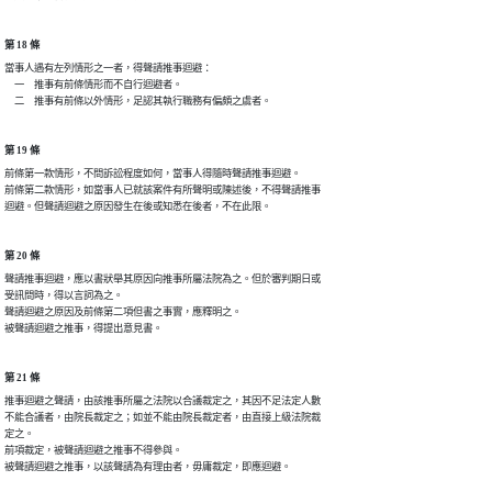
第 18 條
當事人遇有左列情形之一者，得聲請推事迴避：

　一　推事有前條情形而不自行迴避者。

　二　推事有前條以外情形，足認其執行職務有偏頗之虞者。
第 19 條
前條第一款情形，不問訴訟程度如何，當事人得隨時聲請推事迴避。

前條第二款情形，如當事人已就該案件有所聲明或陳述後，不得聲請推事

迴避。但聲請迴避之原因發生在後或知悉在後者，不在此限。
第 20 條
聲請推事迴避，應以書狀舉其原因向推事所屬法院為之。但於審判期日或

受訊問時，得以言詞為之。

聲請迴避之原因及前條第二項但書之事實，應釋明之。

被聲請迴避之推事，得提出意見書。
第 21 條
推事迴避之聲請，由該推事所屬之法院以合議裁定之，其因不足法定人數

不能合議者，由院長裁定之；如並不能由院長裁定者，由直接上級法院裁

定之。

前項裁定，被聲請迴避之推事不得參與。

被聲請迴避之推事，以該聲請為有理由者，毋庸裁定，即應迴避。