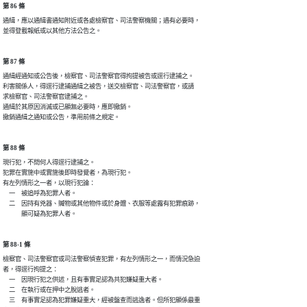
第 86 條
通緝，應以通緝書通知附近或各處檢察官、司法警察機關；遇有必要時，

並得登載報紙或以其他方法公告之。
第 87 條
通緝經通知或公告後，檢察官、司法警察官得拘提被告或逕行逮捕之。

利害關係人，得逕行逮捕通緝之被告，送交檢察官、司法警察官，或請

求檢察官、司法警察官逮捕之。

通緝於其原因消滅或已顯無必要時，應即撤銷。

撤銷通緝之通知或公告，準用前條之規定。
第 88 條
現行犯，不問何人得逕行逮捕之。

犯罪在實施中或實施後即時發覺者，為現行犯。

有左列情形之一者，以現行犯論：

　一　被追呼為犯罪人者。

　二　因持有兇器、贓物或其他物件或於身體、衣服等處露有犯罪痕跡，

　　　顯可疑為犯罪人者。
第 88-1 條
檢察官、司法警察官或司法警察偵查犯罪，有左列情形之一，而情況急迫

者，得逕行拘提之：

　一　因現行犯之供述，且有事實足認為共犯嫌疑重大者。

　二　在執行或在押中之脫逃者。

　三　有事實足認為犯罪嫌疑重大，經被盤查而逃逸者。但所犯顯係最重
