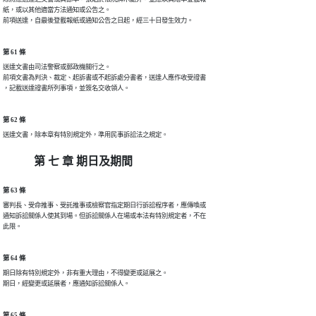
紙，或以其他適當方法通知或公告之。

前項送達，自最後登載報紙或通知公告之日起，經三十日發生效力。
第 61 條
送達文書由司法警察或郵政機關行之。

前項文書為判決、裁定、起訴書或不起訴處分書者，送達人應作收受證書

，記載送達證書所列事項，並簽名交收領人。
第 62 條
送達文書，除本章有特別規定外，準用民事訴訟法之規定。
第 七 章 期日及期間
第 63 條
審判長、受命推事、受託推事或檢察官指定期日行訴訟程序者，應傳喚或

通知訴訟關係人使其到場。但訴訟關係人在場或本法有特別規定者，不在

此限。
第 64 條
期日除有特別規定外，非有重大理由，不得變更或延展之。

期日，經變更或延展者，應通知訴訟關係人。
第 65 條