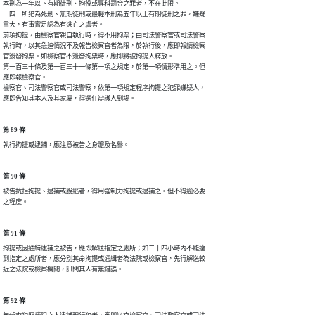
本刑為一年以下有期徒刑、拘役或專科罰金之罪者，不在此限。

　四　所犯為死刑、無期徒刑或最輕本刑為五年以上有期徒刑之罪，嫌疑

重大，有事實足認為有逃亡之虞者。

前項拘提，由檢察官親自執行時，得不用拘票；由司法警察官或司法警察

執行時，以其急迫情況不及報告檢察官者為限，於執行後，應即報請檢察

官簽發拘票。如檢察官不簽發拘票時，應即將被拘提人釋放。

第一百三十條及第一百三十一條第一項之規定，於第一項情形準用之。但

應即報檢察官。

檢察官、司法警察官或司法警察，依第一項規定程序拘提之犯罪嫌疑人，

應即告知其本人及其家屬，得選任辯護人到場。
第 89 條
執行拘提或逮捕，應注意被告之身體及名譽。
第 90 條
被告抗拒拘提、逮捕或脫逃者，得用強制力拘提或逮捕之。但不得逾必要

之程度。
第 91 條
拘提或因通緝逮捕之被告，應即解送指定之處所；如二十四小時內不能達

到指定之處所者，應分別其命拘提或通緝者為法院或檢察官，先行解送較

近之法院或檢察機關，訊問其人有無錯誤。
第 92 條