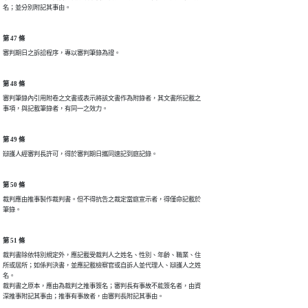
名；並分別附記其事由。
第 47 條
審判期日之訴訟程序，專以審判筆錄為證。
第 48 條
審判筆錄內引用附卷之文書或表示將該文書作為附錄者，其文書所記載之

事項，與記載筆錄者，有同一之效力。
第 49 條
辯護人經審判長許可，得於審判期日攜同速記到庭記錄。
第 50 條
裁判應由推事製作裁判書。但不得抗告之裁定當庭宣示者，得僅命記載於

筆錄。
第 51 條
裁判書除依特別規定外，應記載受裁判人之姓名、性別、年齡、職業、住

所或居所；如係判決書，並應記載檢察官或自訴人並代理人、辯護人之姓

名。

裁判書之原本，應由為裁判之推事簽名；審判長有事故不能簽名者，由資

深推事附記其事由；推事有事故者，由審判長附記其事由。