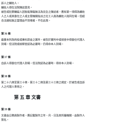
訴人之輔佐人。

輔佐人得在法院陳述意見。

被告或犯罪嫌疑人因智能障礙無法為完全之陳述者，應有第一項得為輔佐

人之人或其委任之人或主管機關指派之社工人員為輔佐人陪同在場。但經

合法通知無正當理由不到場者，不在此限。
第 36 條
最重本刑為拘役或專科罰金之案件，被告於審判中或偵查中得委任代理人

到場。但法院或檢察官認為必要時，仍得命本人到場。
第 37 條
自訴人得委任代理人到場。但法院認為必要時，得命本人到場。
第 38 條
第二十八條至第三十條、第三十二條及第三十三條之規定，於被告或自訴

人之代理人準用之。
第 五 章 文書
第 39 條
文書由公務員製作者，應記載製作之年、月、日及其所屬機關，由製作人

簽名。