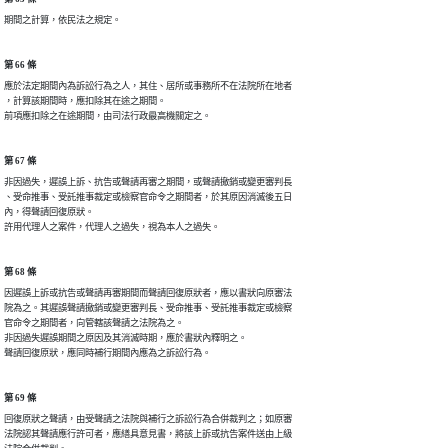
期間之計算，依民法之規定。
第 66 條
應於法定期間內為訴訟行為之人，其住、居所或事務所不在法院所在地者

，計算該期間時，應扣除其在途之期間。

前項應扣除之在途期間，由司法行政最高機關定之。
第 67 條
非因過失，遲誤上訴、抗告或聲請再審之期間，或聲請撤銷或變更審判長

、受命推事、受託推事裁定或檢察官命令之期間者，於其原因消滅後五日

內，得聲請回復原狀。

許用代理人之案件，代理人之過失，視為本人之過失。
第 68 條
因遲誤上訴或抗告或聲請再審期間而聲請回復原狀者，應以書狀向原審法

院為之。其遲誤聲請撤銷或變更審判長、受命推事、受託推事裁定或檢察

官命令之期間者，向管轄該聲請之法院為之。

非因過失遲誤期間之原因及其消滅時期，應於書狀內釋明之。

聲請回復原狀，應同時補行期間內應為之訴訟行為。
第 69 條
回復原狀之聲請，由受聲請之法院與補行之訴訟行為合併裁判之；如原審

法院認其聲請應行許可者，應繕具意見書，將該上訴或抗告案件送由上級
