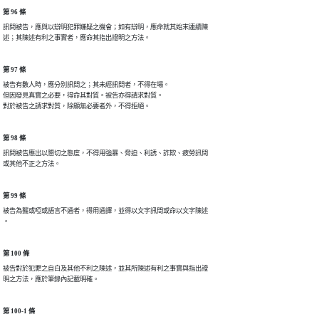
第 96 條
訊問被告，應與以辯明犯罪嫌疑之機會；如有辯明，應命就其始末連續陳

述；其陳述有利之事實者，應命其指出證明之方法。
第 97 條
被告有數人時，應分別訊問之；其未經訊問者，不得在場。

但因發見真實之必要，得命其對質。被告亦得請求對質。

對於被告之請求對質，除顯無必要者外，不得拒絕。
第 98 條
訊問被告應出以懇切之態度，不得用強暴、脅迫、利誘、詐欺、疲勞訊問

或其他不正之方法。
第 99 條
被告為聾或啞或語言不通者，得用通譯，並得以文字訊問或命以文字陳述

。
第 100 條
被告對於犯罪之自白及其他不利之陳述，並其所陳述有利之事實與指出證

明之方法，應於筆錄內記載明確。
第 100-1 條