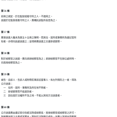
第 56 條
前條之規定，於在監獄或看守所之人，不適用之。

送達於在監獄或看守所之人，應囑託該監所長官為之。
第 57 條
應受送達人雖未為第五十五條之陳明，而其住、居所或事務所為書記官所

知者，亦得向該處送達之；並得將應送達之文書掛號郵寄。
第 58 條
對於檢察官之送達，應向承辦檢察官為之；承辦檢察官不在辦公處所時，

向首席檢察官為之。
第 59 條
被告、自訴人、告訴人或附帶民事訴訟當事人，有左列情形之一者，得為

公示送達：

　一　住所、居所、事務所及所在地不明者。

　二　掛號郵寄而不能達到者。

　三　因住居於法權所不及之地，不能以其他方法送達者。
第 60 條
公示送達應由書記官分別經法院或檢察長、首席檢察官或檢察官之許可，

除將應送達之文書或其節本，張貼於法院牌示處外，並應以其繕本登載報
