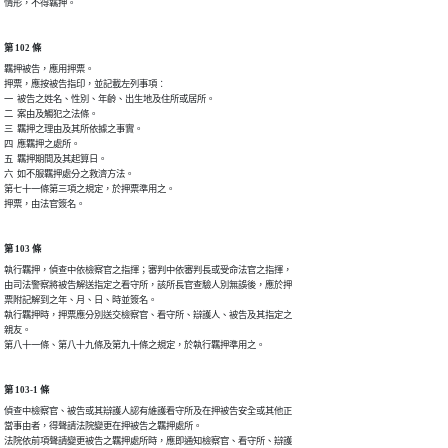
情形，不得羈押。
第 102 條
羈押被告，應用押票。

押票，應按被告指印，並記載左列事項︰

一  被告之姓名、性別、年齡、出生地及住所或居所。

二  案由及觸犯之法條。

三  羈押之理由及其所依據之事實。

四  應羈押之處所。

五  羈押期間及其起算日。

六  如不服羈押處分之救濟方法。

第七十一條第三項之規定，於押票準用之。

押票，由法官簽名。
第 103 條
執行羈押，偵查中依檢察官之指揮；審判中依審判長或受命法官之指揮，

由司法警察將被告解送指定之看守所，該所長官查驗人別無誤後，應於押

票附記解到之年、月、日、時並簽名。

執行羈押時，押票應分別送交檢察官、看守所、辯護人、被告及其指定之

親友。

第八十一條、第八十九條及第九十條之規定，於執行羈押準用之。
第 103-1 條
偵查中檢察官、被告或其辯護人認有維護看守所及在押被告安全或其他正

當事由者，得聲請法院變更在押被告之羈押處所。

法院依前項聲請變更被告之羈押處所時，應即通知檢察官、看守所、辯護
