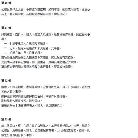
第 40 條
公務員制作之文書，不得竄改或挖補，如有增加、刪除或附記者，應蓋章

其上，並記明字數，其刪除處應留存字跡，俾得辨認。
第 41 條
訊問被告、自訴人、證人、鑑定人及通譯，應當場製作筆錄，記載左列事

項：

　一　對於受訊問人之訊問及其陳述。

　二　證人、鑑定人或通譯如未具結者，其事由。

　三　訊問之年、月、日及處所。

前項筆錄應向受訊問人朗讀或令其閱覽，詢以記載有無錯誤。

受訊問人請求將記載增、刪、變更者，應將其陳述附記於筆錄。

筆錄應命受訊問人緊接其記載之末行簽名、蓋章或按指印。
第 42 條
搜索、扣押及勘驗，應製作筆錄，記載實施之年、月、日及時間、處所並

其他必要之事項。

扣押應於筆錄內詳記扣押物之名目，或製作目錄附後。

勘驗得製作圖畫或照片附於筆錄。

筆錄應令依本法命其在場之人簽名、蓋章或按指印。
第 43 條
前二條筆錄，應由在場之書記官製作之。其行訊問或搜索、扣押、勘驗之

公務員，應在筆錄內簽名；如無書記官在場，由行訊問或搜索、扣押、勘

驗之公務員親自製作筆錄。