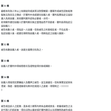
第 31 條
最輕本刑為三年以上有期徒刑或高等法院管轄第一審案件或被告因智能障

礙無法為完全之陳述，於審判中未經選任辯護人者，審判長應指定公設辯

護人為其辯護；其他審判案件認有必要者，亦同。

前項案件選任辯護人於審判期日無正當理由而不到庭者，審判長得指定公

設辯護人。

被告有數人者，得指定一人辯護。但各被告之利害相反者，不在此限。

指定辯護人後，經選任律師為辯護人者，得將指定之辯護人撤銷。
第 32 條
被告有數辯護人者，送達文書應分別為之。
第 33 條
辯護人於審判中得檢閱卷宗及證物並得抄錄或攝影。
第 34 條
辯護人得接見犯罪嫌疑人及羈押之被告，並互通書信。但有事實足認其有

湮滅、偽造、變造證據或勾串共犯或證人之虞者，得限制之。


第 35 條
被告或自訴人之配偶、直系或三親等內旁系血親或家長、家屬或被告之法

定代理人於起訴後，得向法院以書狀或於審判期日以言詞陳明為被告或自
