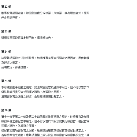
第 22 條
推事被聲請迴避者，除因急速處分或以第十八條第二款為理由者外，應即

停止訴訟程序。
第 23 條
聲請推事迴避經裁定駁回者，得提起抗告。
第 24 條
該管聲請迴避之法院或院長，如認推事有應自行迴避之原因者，應依職權

為迴避之裁定。

前項裁定，毋庸送達。
第 25 條
本章關於推事迴避之規定，於法院書記官及通譯準用之。但不得以曾於下

級法院執行書記官或通譯之職務，為迴避之原因。

法院書記官及通譯之迴避，由所屬法院院長裁定之。
第 26 條
第十七條至第二十條及第二十四條關於推事迴避之規定，於檢察官及辦理

檢察事務之書記官準用之。但不得以曾於下級法院執行檢察官、書記官或

通譯之職務，為迴避之原因。

檢察官及前項書記官之迴避，應聲請所屬首席檢察官或檢察長核定之。

首席檢察官之迴避，應聲請直接上級法院首席檢察官或檢察長核定之，其
