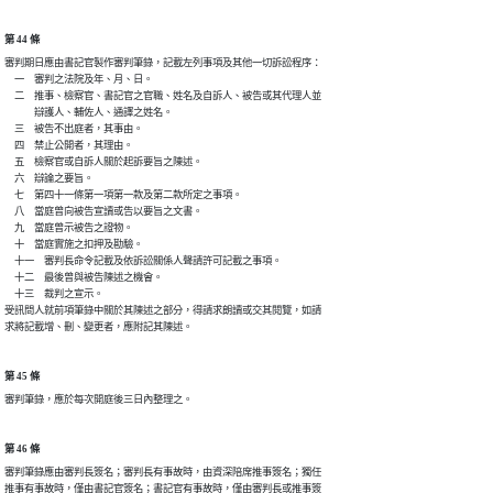
第 44 條
審判期日應由書記官製作審判筆錄，記載左列事項及其他一切訴訟程序：

　一　審判之法院及年、月、日。

　二　推事、檢察官、書記官之官職、姓名及自訴人、被告或其代理人並

　　　辯護人、輔佐人、通譯之姓名。

　三　被告不出庭者，其事由。

　四　禁止公開者，其理由。

　五　檢察官或自訴人關於起訴要旨之陳述。

　六　辯論之要旨。

　七　第四十一條第一項第一款及第二款所定之事項。

　八　當庭曾向被告宣讀或告以要旨之文書。

　九　當庭曾示被告之證物。

　十　當庭實施之扣押及勘驗。

　十一　審判長命令記載及依訴訟關係人聲請許可記載之事項。

　十二　最後曾與被告陳述之機會。

　十三　裁判之宣示。

受訊問人就前項筆錄中關於其陳述之部分，得請求朗讀或交其閱覽，如請

求將記載增、刪、變更者，應附記其陳述。
第 45 條
審判筆錄，應於每次開庭後三日內整理之。
第 46 條
審判筆錄應由審判長簽名；審判長有事故時，由資深陪席推事簽名；獨任

推事有事故時，僅由書記官簽名；書記官有事故時，僅由審判長或推事簽
