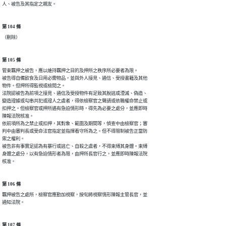
人、被告及其指定之親友。
第 104 條
（刪除）
第 105 條
管束羈押之被告，應以維持羈押之目的及押所之秩序所必要者為限。

被告得自備飲食及日用必需物品，並與外人接見、通信、受授書籍及其他

物件。但押所得監視或檢閱之。

法院認被告為前項之接見、通信及受授物件有足致其脫逃或湮滅、偽造、

變造證據或勾串共犯或證人之虞者，得依檢察官之聲請或依職權命禁止或

扣押之。但檢察官或押所遇有急迫情形時，得先為必要之處分，並應即時

陳報法院核准。

依前項所為之禁止或扣押，其對象、範圍及期間等，偵查中由檢察官；審

判中由審判長或受命法官指定並指揮看守所為之。但不得限制被告正當防

禦之權利。

被告非有事實足認為有暴行或逃亡、自殺之虞者，不得束縛其身體。束縛

身體之處分，以有急迫情形者為限，由押所長官行之，並應即時陳報法院

核准。
第 106 條
羈押被告之處所，檢察官應勤加視察，按旬將視察情形陳報主管長官，並

通知法院。
第 107 條