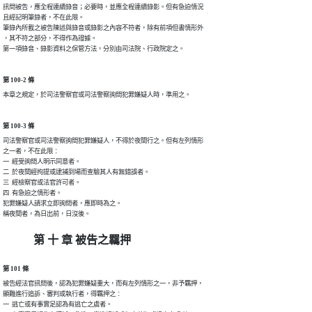
訊問被告，應全程連續錄音；必要時，並應全程連續錄影。但有急迫情況

且經記明筆錄者，不在此限。

筆錄內所載之被告陳述與錄音或錄影之內容不符者，除有前項但書情形外

，其不符之部分，不得作為證據。

第一項錄音、錄影資料之保管方法，分別由司法院、行政院定之。
第 100-2 條
本章之規定，於司法警察官或司法警察詢問犯罪嫌疑人時，準用之。
第 100-3 條
司法警察官或司法警察詢問犯罪嫌疑人，不得於夜間行之。但有左列情形

之一者，不在此限︰

一  經受詢問人明示同意者。

二  於夜間經拘提或逮捕到場而查驗其人有無錯誤者。

三  經檢察官或法官許可者。

四  有急迫之情形者。

犯罪嫌疑人請求立即詢問者，應即時為之。

稱夜間者，為日出前，日沒後。
第 十 章 被告之羈押
第 101 條
被告經法官訊問後，認為犯罪嫌疑重大，而有左列情形之一，非予羈押，

顯難進行追訴、審判或執行者，得羈押之︰

一  逃亡或有事實足認為有逃亡之虞者。
