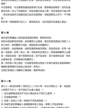
無偵查犯罪權限之人逮捕現行犯者，應即送交檢察官、司法警察官或司法

警察。

司法警察官、司法警察逮捕或接受現行犯者，應即解送檢察官。但所犯最

重本刑為一年以下有期徒刑、拘役或專科罰金之罪、告訴或請求乃論之罪

，其告訴或請求已經撤回或已逾告訴期間者，得經檢察官之許可，不予解

送。

對於第一項逮捕現行犯之人，應詢其姓名、住所或居所及逮捕之事由。
第 93 條
被告或犯罪嫌疑人因拘提或逮捕到場者，應即時訊問。

偵查中經檢察官訊問後，認有羈押之必要者，應自拘提或逮捕之時起二十

四小時內，敘明羈押之理由，聲請該管法院羈押之。

前項情形，未經聲請者，檢察官應即將被告釋放。但如認有第一百零一條

第一項或第一百零一條之一第一項各款所定情形之一而無聲請羈押之必要

者，得逕命具保、責付或限制住居；如不能具保、責付或限制住居，而有

必要情形者，仍得聲請法院羈押之。

第一項至第三項之規定，於檢察官接受法院依少年事件處理法或軍事審判

機關依軍事審判法移送之被告時，準用之。

法院於受理前三項羈押之聲請後，應即時訊問。
第 93-1 條
第九十一條及前條第二項所定之二十四小時，有左列情形之一者，其經過

之時間不予計入。但不得有不必要之遲延︰

一  因交通障礙或其他不可抗力事由所生不得已之遲滯。

二  在途解送時間。

三  依第一百條之三第一項規定不得為詢問者。

四  因被告或犯罪嫌疑人身體健康突發之事由，事實上不能訊問者。
