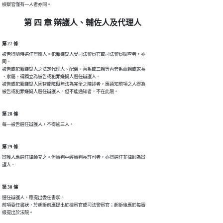
檢察官僅有一人者亦同。
第 四 章 辯護人、輔佐人及代理人
第 27 條
被告得隨時選任辯護人。犯罪嫌疑人受司法警察官或司法警察調查者，亦

同。

被告或犯罪嫌疑人之法定代理人、配偶、直系或三親等內旁系血親或家長

、家屬，得獨立為被告或犯罪嫌疑人選任辯護人。

被告或犯罪嫌疑人因智能障礙無法為完全之陳述者，應通知前項之人得為

被告或犯罪嫌疑人選任辯護人。但不能通知者，不在此限。
第 28 條
每一被告選任辯護人，不得逾三人。
第 29 條
辯護人應選任律師充之。但審判中經審判長許可者，亦得選任非律師為辯

護人。
第 30 條
選任辯護人，應提出委任書狀。

前項委任書狀，於起訴前應提出於檢察官或司法警察官；起訴後應於每審

級提出於法院。