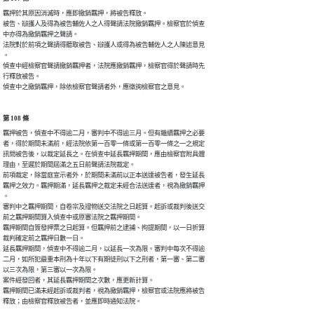
羈押於其原因消滅時，應即撤銷羈押，將被告釋放。

被告、辯護人及得為被告輔佐人之人得聲請法院撤銷羈押。檢察官於偵查

中亦得為撤銷羈押之聲請。

法院對於前項之聲請得聽取被告、辯護人或得為被告輔佐人之人陳述意見

。

偵查中經檢察官聲請撤銷羈押者，法院應撤銷羈押，檢察官得於聲請時先

行釋放被告。

偵查中之撤銷羈押，除依檢察官聲請者外，應徵詢檢察官之意見。
第 108 條
羈押被告，偵查中不得逾二月，審判中不得逾三月。但有繼續羈押之必要

者，得於期間未滿前，經法院依第一百零一條或第一百零一條之一之規定

訊問被告後，以裁定延長之。在偵查中延長羈押期間，應由檢察官附具體

理由，至遲於期間屆滿之五日前聲請法院裁定。

前項裁定，除當庭宣示者外，於期間未滿前以正本送達被告者，發生延長

羈押之效力。羈押期滿，延長羈押之裁定未經合法送達者，視為撤銷羈押

。

審判中之羈押期間，自卷宗及證物送交法院之日起算。起訴或裁判後送交

前之羈押期間算入偵查中或原審法院之羈押期間。

羈押期間自簽發押票之日起算。但羈押前之逮捕、拘提期間，以一日折算

裁判確定前之羈押日數一日。

延長羈押期間，偵查中不得逾二月，以延長一次為限。審判中每次不得逾

二月，如所犯最重本刑為十年以下有期徒刑以下之刑者，第一審、第二審

以三次為限，第三審以一次為限。

案件經發回者，其延長羈押期間之次數，應更新計算。

羈押期間已滿未經起訴或裁判者，視為撤銷羈押，檢察官或法院應將被告

釋放；由檢察官釋放被告者，並應即時通知法院。