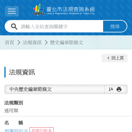
跳到主要內容
展開選單
全站查詢關鍵字欄位
搜尋
:::
:::
首頁
法規資訊
歷史編章節條文
keyboard_arrow_left
回上頁
法規資訊
text_rotate_vertical
print
中央歷史編章節條文
法規類別
通用類
名 稱
刑事訴訟法
非現行版本