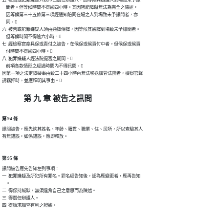
五  被告或犯罪嫌疑人表示已選任辯護人，因等候其辯護人到場致未予訊

    問者。但等候時間不得逾四小時。其因智能障礙無法為完全之陳述，

    因等候第三十五條第三項經通知陪同在場之人到場致未予訊問者，亦

    同。

六  被告或犯罪嫌疑人須由通譯傳譯，因等候其通譯到場致未予訊問者。

    但等候時間不得逾六小時。

七  經檢察官命具保或責付之被告，在候保或候責付中者。但候保或候責

    付時間不得逾四小時。

八  犯罪嫌疑人經法院提審之期間。

    前項各款情形之經過時間內不得訊問。

因第一項之法定障礙事由致二十四小時內無法移送該管法院者，檢察官聲

請羈押時，並應釋明其事由。
第 九 章 被告之訊問
第 94 條
訊問被告，應先詢其姓名、年齡、籍貫、職業、住、居所，所以查驗其人

有無錯誤，如係錯誤，應即釋放。
第 95 條
訊問被告應先告知左列事項︰

一  犯罪嫌疑及所犯所有罪名。罪名經告知後，認為應變更者，應再告知

    。

二  得保持緘默，無須違背自己之意思而為陳述。

三  得選任辯護人。

四  得請求調查有利之證據。