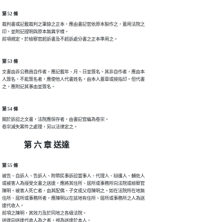
第 52 條
裁判書或記載裁判之筆錄之正本，應由書記官依原本製作之，蓋用法院之

印，並附記證明與原本無異字樣。

前項規定，於檢察官起訴書及不起訴處分書之正本準用之。
第 53 條
文書由非公務員自作者，應記載年、月、日並簽名。其非自作者，應由本

人簽名，不能簽名者，應使他人代書姓名，由本人蓋章或按指印。但代書

之，應附記其事由並簽名。
第 54 條
關於訴訟之文書，法院應保存者，由書記官編為卷宗。

卷宗滅失案件之處理，另以法律定之。
第 六 章 送達
第 55 條
被告、自訴人、告訴人、附帶民事訴訟當事人、代理人、辯護人、輔佐人

或被害人為接受文書之送達，應將其住所、居所或事務所向法院或檢察官

陳明。被害人死亡者，由其配偶、子女或父母陳明之。如在法院所在地無

住所、居所或事務所者，應陳明以在該地有住所、居所或事務所之人為送

達代收人。

前項之陳明，其效力及於同地之各級法院。

送達向送達代收人為之者，視為送達於本人。