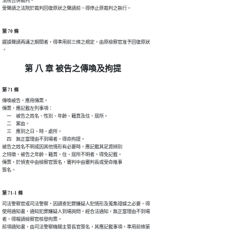
法院合併裁判。

受聲請之法院於裁判回復原狀之聲請前，得停止原裁判之執行。
第 70 條
遲誤聲請再議之期間者，得準用前三條之規定，由原檢察官准予回復原狀

。
第 八 章 被告之傳喚及拘提
第 71 條
傳喚被告，應用傳票。

傳票，應記載左列事項：

　一　被告之姓名、性別、年齡、籍貫及住、居所。

　二　案由。

　三　應到之日、時、處所。

　四　無正當理由不到場者，得命拘提。

被告之姓名不明或因其他情形有必要時，應記載其足資辨別

之特徵。被告之年齡、籍貫、住、居所不明者，得免記載。

傳票，於偵查中由檢察官簽名，審判中由審判長或受命推事

簽名。
第 71-1 條
司法警察官或司法警察，因調查犯罪嫌疑人犯情形及蒐集證據之必要，得

使用通知書，通知犯罪嫌疑人到場詢問。經合法通知，無正當理由不到場

者，得報請檢察官核發拘票。

前項通知書，由司法警察機關主管長官簽名，其應記載事項，準用前條第
