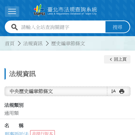
跳到主要內容
展開選單
全站查詢關鍵字欄位
搜尋
:::
:::
首頁
法規資訊
歷史編章節條文
keyboard_arrow_left
回上頁
法規資訊
text_rotate_vertical
print
中央歷史編章節條文
法規類別
通用類
名 稱
刑事訴訟法
非現行版本