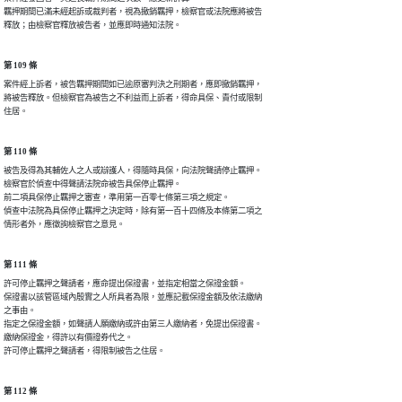
羈押期間已滿未經起訴或裁判者，視為撤銷羈押，檢察官或法院應將被告

釋放；由檢察官釋放被告者，並應即時通知法院。
第 109 條
案件經上訴者，被告羈押期間如已逾原審判決之刑期者，應即撤銷羈押，

將被告釋放。但檢察官為被告之不利益而上訴者，得命具保、責付或限制

住居。
第 110 條
被告及得為其輔佐人之人或辯護人，得隨時具保，向法院聲請停止羈押。

檢察官於偵查中得聲請法院命被告具保停止羈押。

前二項具保停止羈押之審查，準用第一百零七條第三項之規定。

偵查中法院為具保停止羈押之決定時，除有第一百十四條及本條第二項之

情形者外，應徵詢檢察官之意見。
第 111 條
許可停止羈押之聲請者，應命提出保證書，並指定相當之保證金額。

保證書以該管區域內殷實之人所具者為限，並應記載保證金額及依法繳納

之事由。

指定之保證金額，如聲請人願繳納或許由第三人繳納者，免提出保證書。

繳納保證金，得許以有價證券代之。

許可停止羈押之聲請者，得限制被告之住居。
第 112 條