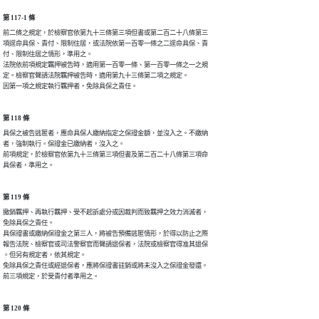
第 117-1 條
前二條之規定，於檢察官依第九十三條第三項但書或第二百二十八條第三

項逕命具保、責付、限制住居，或法院依第一百零一條之二逕命具保、責

付、限制住居之情形，準用之。

法院依前項規定羈押被告時，適用第一百零一條、第一百零一條之一之規

定。檢察官聲請法院羈押被告時，適用第九十三條第二項之規定。

因第一項之規定執行羈押者，免除具保之責任。
第 118 條
具保之被告逃匿者，應命具保人繳納指定之保證金額，並沒入之。不繳納

者，強制執行。保證金已繳納者，沒入之。

前項規定，於檢察官依第九十三條第三項但書及第二百二十八條第三項命

具保者，準用之。
第 119 條
撤銷羈押、再執行羈押、受不起訴處分或因裁判而致羈押之效力消滅者，

免除具保之責任。

具保證書或繳納保證金之第三人，將被告預備逃匿情形，於得以防止之際

報告法院、檢察官或司法警察官而聲請退保者，法院或檢察官得准其退保

。但另有規定者，依其規定。

免除具保之責任或經退保者，應將保證書註銷或將未沒入之保證金發還。

前三項規定，於受責付者準用之。
第 120 條