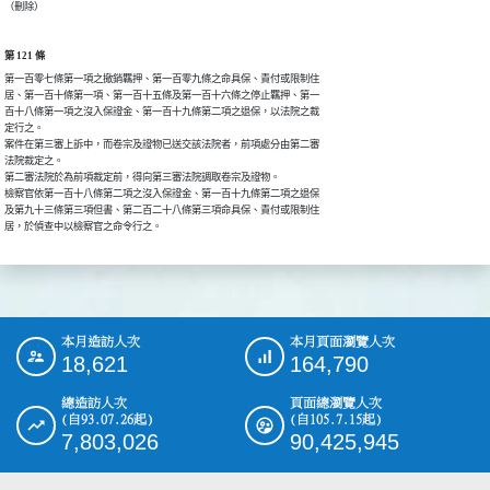
（刪除）
第 121 條
第一百零七條第一項之撤銷羈押、第一百零九條之命具保、責付或限制住

居、第一百十條第一項、第一百十五條及第一百十六條之停止羈押、第一

百十八條第一項之沒入保證金、第一百十九條第二項之退保，以法院之裁

定行之。

案件在第三審上訴中，而卷宗及證物已送交該法院者，前項處分由第二審

法院裁定之。

第二審法院於為前項裁定前，得向第三審法院調取卷宗及證物。

檢察官依第一百十八條第二項之沒入保證金、第一百十九條第二項之退保

及第九十三條第三項但書、第二百二十八條第三項命具保、責付或限制住

居，於偵查中以檢察官之命令行之。
本月造訪人次
本月頁面瀏覽人次
:::
18,621
164,790
總造訪人次
頁面總瀏覽人次
(自93.07.26起)
(自105.7.15起)
7,803,026
90,425,945