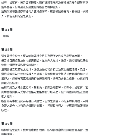
偵查中檢察官、被告或其辯護人認有維護看守所及在押被告安全或其他正

當事由者，得聲請法院變更在押被告之羈押處所。

法院依前項聲請變更被告之羈押處所時，應即通知檢察官、看守所、辯護

人、被告及其指定之親友。
第 104 條
（刪除）
第 105 條
管束羈押之被告，應以維持羈押之目的及押所之秩序所必要者為限。

被告得自備飲食及日用必需物品，並與外人接見、通信、受授書籍及其他

物件。但押所得監視或檢閱之。

法院認被告為前項之接見、通信及受授物件有足致其脫逃或湮滅、偽造、

變造證據或勾串共犯或證人之虞者，得依檢察官之聲請或依職權命禁止或

扣押之。但檢察官或押所遇有急迫情形時，得先為必要之處分，並應即時

陳報法院核准。

依前項所為之禁止或扣押，其對象、範圍及期間等，偵查中由檢察官；審

判中由審判長或受命法官指定並指揮看守所為之。但不得限制被告正當防

禦之權利。

被告非有事實足認為有暴行或逃亡、自殺之虞者，不得束縛其身體。束縛

身體之處分，以有急迫情形者為限，由押所長官行之，並應即時陳報法院

核准。
第 106 條
羈押被告之處所，檢察官應勤加視察，按旬將視察情形陳報主管長官，並

通知法院。