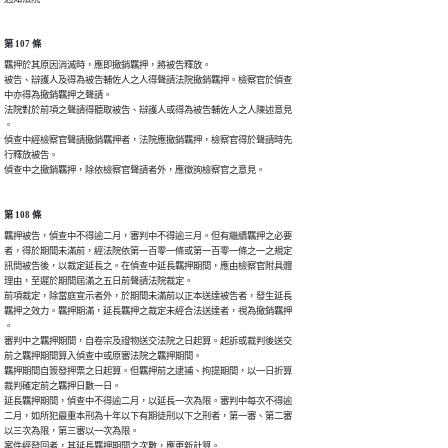
第 107 條
羈押於其原因消滅時，應即撤銷羈押，將被告釋放。

被告、辯護人及得為被告輔佐人之人得聲請法院撤銷羈押。檢察官於偵查

中亦得為撤銷羈押之聲請。

法院對於前項之聲請得聽取被告、辯護人或得為被告輔佐人之人陳述意見

。

偵查中經檢察官聲請撤銷羈押者，法院應撤銷羈押，檢察官得於聲請時先

行釋放被告。

偵查中之撤銷羈押，除依檢察官聲請者外，應徵詢檢察官之意見。
第 108 條
羈押被告，偵查中不得逾二月，審判中不得逾三月。但有繼續羈押之必要

者，得於期間未滿前，經法院依第一百零一條或第一百零一條之一之規定

訊問被告後，以裁定延長之。在偵查中延長羈押期間，應由檢察官附具體

理由，至遲於期間屆滿之五日前聲請法院裁定。

前項裁定，除當庭宣示者外，於期間未滿前以正本送達被告者，發生延長

羈押之效力。羈押期滿，延長羈押之裁定未經合法送達者，視為撤銷羈押

。

審判中之羈押期間，自卷宗及證物送交法院之日起算。起訴或裁判後送交

前之羈押期間算入偵查中或原審法院之羈押期間。

羈押期間自簽發押票之日起算。但羈押前之逮捕、拘提期間，以一日折算

裁判確定前之羈押日數一日。

延長羈押期間，偵查中不得逾二月，以延長一次為限。審判中每次不得逾

二月，如所犯最重本刑為十年以下有期徒刑以下之刑者，第一審、第二審

以三次為限，第三審以一次為限。

案件經發回者，其延長羈押期間之次數，應更新計算。
