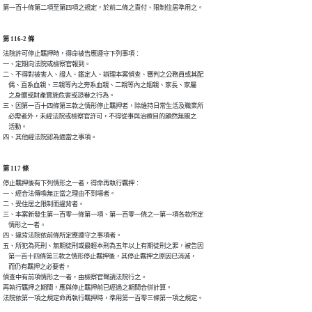
第一百十條第二項至第四項之規定，於前二條之責付、限制住居準用之。
第 116-2 條
法院許可停止羈押時，得命被告應遵守下列事項︰

一、定期向法院或檢察官報到。

二、不得對被害人、證人、鑑定人、辦理本案偵查、審判之公務員或其配

    偶、直系血親、三親等內之旁系血親、二親等內之姻親、家長、家屬

    之身體或財產實施危害或恐嚇之行為。

三、因第一百十四條第三款之情形停止羈押者，除維持日常生活及職業所

    必需者外，未經法院或檢察官許可，不得從事與治療目的顯然無關之

    活動。

四、其他經法院認為適當之事項。
第 117 條
停止羈押後有下列情形之一者，得命再執行羈押︰

一、經合法傳喚無正當之理由不到場者。

二、受住居之限制而違背者。

三、本案新發生第一百零一條第一項、第一百零一條之一第一項各款所定

    情形之一者。

四、違背法院依前條所定應遵守之事項者。

五、所犯為死刑、無期徒刑或最輕本刑為五年以上有期徒刑之罪，被告因

    第一百十四條第三款之情形停止羈押後，其停止羈押之原因已消滅，

    而仍有羈押之必要者。

偵查中有前項情形之一者，由檢察官聲請法院行之。

再執行羈押之期間，應與停止羈押前已經過之期間合併計算。

法院依第一項之規定命再執行羈押時，準用第一百零三條第一項之規定。