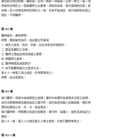
被告經法官訊問後，雖有第一百零一條第一項或第一百零一條之一第一項

各款所定情形之一而無羈押之必要者，得逕命具保、責付或限制住居；其

有第一百十四條各款所定情形之一者，非有不能具保、責付或限制住居之

情形，不得羈押。
第 102 條
羈押被告，應用押票。

押票，應按被告指印，並記載左列事項︰

一  被告之姓名、性別、年齡、出生地及住所或居所。

二  案由及觸犯之法條。

三  羈押之理由及其所依據之事實。

四  應羈押之處所。

五  羈押期間及其起算日。

六  如不服羈押處分之救濟方法。

第七十一條第三項之規定，於押票準用之。

押票，由法官簽名。
第 103 條
執行羈押，偵查中依檢察官之指揮；審判中依審判長或受命法官之指揮，

由司法警察將被告解送指定之看守所，該所長官查驗人別無誤後，應於押

票附記解到之年、月、日、時並簽名。

執行羈押時，押票應分別送交檢察官、看守所、辯護人、被告及其指定之

親友。

第八十一條、第八十九條及第九十條之規定，於執行羈押準用之。
第 103-1 條