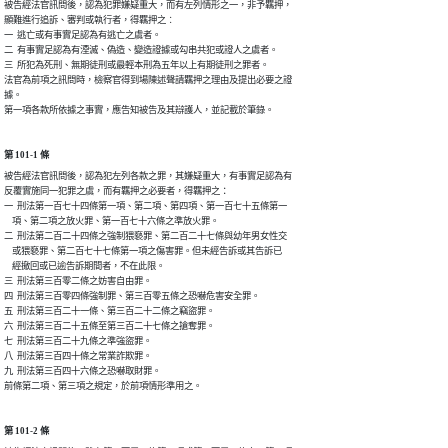
被告經法官訊問後，認為犯罪嫌疑重大，而有左列情形之一，非予羈押，

顯難進行追訴、審判或執行者，得羈押之︰

一  逃亡或有事實足認為有逃亡之虞者。

二  有事實足認為有湮滅、偽造、變造證據或勾串共犯或證人之虞者。

三  所犯為死刑、無期徒刑或最輕本刑為五年以上有期徒刑之罪者。

法官為前項之訊問時，檢察官得到場陳述聲請羈押之理由及提出必要之證

據。

第一項各款所依據之事實，應告知被告及其辯護人，並記載於筆錄。
第 101-1 條
被告經法官訊問後，認為犯左列各款之罪，其嫌疑重大，有事實足認為有

反覆實施同一犯罪之虞，而有羈押之必要者，得羈押之：

一  刑法第一百七十四條第一項、第二項、第四項、第一百七十五條第一

    項、第二項之放火罪、第一百七十六條之準放火罪。

二  刑法第二百二十四條之強制猥褻罪、第二百二十七條與幼年男女性交

    或猥褻罪、第二百七十七條第一項之傷害罪。但未經告訴或其告訴已

    經撤回或已逾告訴期間者，不在此限。

三  刑法第三百零二條之妨害自由罪。

四  刑法第三百零四條強制罪、第三百零五條之恐嚇危害安全罪。

五  刑法第三百二十一條、第三百二十二條之竊盜罪。

六  刑法第三百二十五條至第三百二十七條之搶奪罪。

七  刑法第三百二十九條之準強盜罪。

八  刑法第三百四十條之常業詐欺罪。

九  刑法第三百四十六條之恐嚇取財罪。

前條第二項、第三項之規定，於前項情形準用之。
第 101-2 條