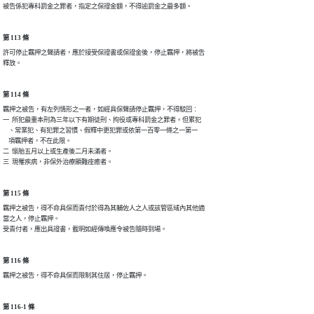
被告係犯專科罰金之罪者，指定之保證金額，不得逾罰金之最多額。
第 113 條
許可停止羈押之聲請者，應於接受保證書或保證金後，停止羈押，將被告

釋放。
第 114 條
羈押之被告，有左列情形之一者，如經具保聲請停止羈押，不得駁回︰

一  所犯最重本刑為三年以下有期徒刑、拘役或專科罰金之罪者。但累犯

    、常業犯、有犯罪之習慣、假釋中更犯罪或依第一百零一條之一第一

    項羈押者，不在此限。

二  懷胎五月以上或生產後二月未滿者。

三  現罹疾病，非保外治療顯難痊癒者。
第 115 條
羈押之被告，得不命具保而責付於得為其輔佐人之人或該管區域內其他適

當之人，停止羈押。

受責付者，應出具證書，載明如經傳喚應令被告隨時到場。
第 116 條
羈押之被告，得不命具保而限制其住居，停止羈押。
第 116-1 條