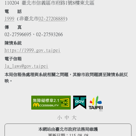
110204 臺北市信義區市府路1號8樓東北區
電 話
1999
(非臺北市
02-27208889
)
傳 真
02-27596695、02-27593266
陳情系統
https://1999.gov.taipei
電子信箱
la_laws@gov.taipei
本局信箱係處理與系統相關之問題，其餘市政問題請至陳情系統反
映。
小
中
大
本網站由臺北市政府法務局維護
更新日期：
115.08.08