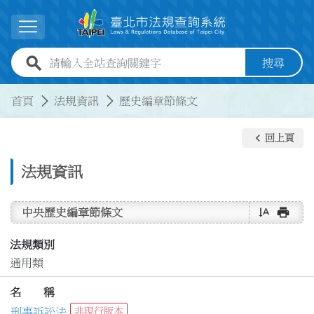
跳到主要內容
展開選單
全站查詢關鍵字欄位
搜尋
:::
:::
首頁
法規資訊
歷史編章節條文
keyboard_arrow_left
回上頁
法規資訊
text_rotate_vertical
print
中央歷史編章節條文
法規類別
通用類
名 稱
刑事訴訟法
非現行版本