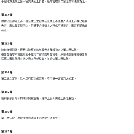
不服地方法院之第一審判決而上訴者，應向管轄第二審之高等法院為之。
第 362 條
原審法院認為上訴不合法律上之程式或法律上不應准許或其上訴權已經喪

失者，應以裁定駁回之。但其不合法律上之程式可補正者，應定期間先命

補正。
第 363 條
除前條情形外，原審法院應速將該案卷宗及證物送交第二審法院。

被告在看守所或監獄而不在第二審法院所在地者，原審法院應命將被告解

送第二審法院所在地之看守所或監獄，並通知第二審法院。
第 364 條
第二審之審判，除本章有特別規定外，準用第一審審判之規定。
第 365 條
審判長依第九十四條訊問被告後，應命上訴人陳述上訴之要旨。
第 366 條
第二審法院，應就原審判決經上訴之部分調查之。
第 367 條