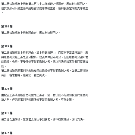
第二審法院認為上訴有第三百六十二條前段之情形者，應以判決駁回之。

但其情形可以補正而未經原審法院命其補正者，審判長應定期間先命補正

。
第 368 條
第二審法院認為上訴無理由者，應以判決駁回之。
第 369 條
第二審法院認為上訴有理由，或上訴雖無理由，而原判不當或違法者，應

將原審判決經上訴之部分撤銷，就該案件自為判決。但因原審判決諭知管

轄錯誤、免訴、不受理係不當而撤銷之者，得以判決將該案件發回原審法

院。

第二審法院因原審判決未諭知管轄錯誤係不當而撤銷之者，如第二審法院

有第一審管轄權，應為第一審之判決。
第 370 條
由被告上訴或為被告之利益而上訴者，第二審法院不得諭知較重於原審判

決之刑。但因原審判決適用法條不當而撤銷之者，不在此限。
第 371 條
被告經合法傳喚，無正當之理由不到庭者，得不待其陳述，逕行判決。
第 372 條