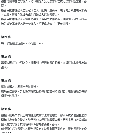
被告得隨時選任辯護人。犯罪嫌疑人受司法警察官或司法警察調查者，亦

同。

被告或犯罪嫌疑人之法定代理人、配偶、直系或三親等內旁系血親或家長

、家屬，得獨立為被告或犯罪嫌疑人選任辯護人。

被告或犯罪嫌疑人因智能障礙無法為完全之陳述者，應通知前項之人得為

被告或犯罪嫌疑人選任辯護人。但不能通知者，不在此限。
第 28 條
每一被告選任辯護人，不得逾三人。
第 29 條
辯護人應選任律師充之。但審判中經審判長許可者，亦得選任非律師為辯

護人。
第 30 條
選任辯護人，應提出委任書狀。

前項委任書狀，於起訴前應提出於檢察官或司法警察官；起訴後應於每審

級提出於法院。
第 31 條
最輕本刑為三年以上有期徒刑或高等法院管轄第一審案件或被告因智能障

礙無法為完全之陳述，於審判中未經選任辯護人者，審判長應指定公設辯

護人為其辯護；其他審判案件認有必要者，亦同。

前項案件選任辯護人於審判期日無正當理由而不到庭者，審判長得指定公
