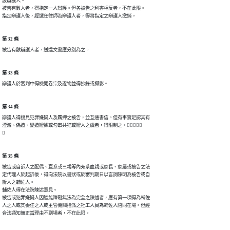
設辯護人。

被告有數人者，得指定一人辯護。但各被告之利害相反者，不在此限。

指定辯護人後，經選任律師為辯護人者，得將指定之辯護人撤銷。
第 32 條
被告有數辯護人者，送達文書應分別為之。
第 33 條
辯護人於審判中得檢閱卷宗及證物並得抄錄或攝影。
第 34 條
辯護人得接見犯罪嫌疑人及羈押之被告，並互通書信。但有事實足認其有

湮滅、偽造、變造證據或勾串共犯或證人之虞者，得限制之。


第 35 條
被告或自訴人之配偶、直系或三親等內旁系血親或家長、家屬或被告之法

定代理人於起訴後，得向法院以書狀或於審判期日以言詞陳明為被告或自

訴人之輔佐人。

輔佐人得在法院陳述意見。

被告或犯罪嫌疑人因智能障礙無法為完全之陳述者，應有第一項得為輔佐

人之人或其委任之人或主管機關指派之社工人員為輔佐人陪同在場。但經

合法通知無正當理由不到場者，不在此限。