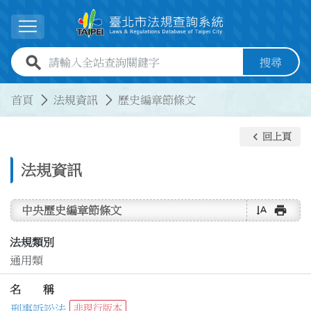
跳到主要內容
展開選單
全站查詢關鍵字欄位
搜尋
:::
:::
首頁
法規資訊
歷史編章節條文
keyboard_arrow_left
回上頁
法規資訊
text_rotate_vertical
print
中央歷史編章節條文
法規類別
通用類
名 稱
刑事訴訟法
非現行版本