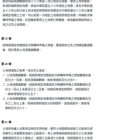
  應就其超過總數額依第三十六條第二項之規定扣減後，徵收土地增值稅。

  前項所稱原規定地價，係指中華民國五十三年規定之地價；其在中華民國

  五十三年以前已依土地法規定辦理規定地價及在中華民國五十三年以後舉

  辦規定地價之土地，均以其第一次規定之地價為原規定地價。所稱前次移

  轉時申報之現值，於因繼承取得之土地再行移轉者，係指繼承開始時該土

第 39 條
  前條原規定地價或前次移轉時申報之現值，應按政府公告之物價指數調整

第 40 條
  土地增值稅之稅率，依左列之規定：

  一  土地漲價總數額，超過原規定地價或前次移轉時申報之現值數額未達

      百分之一百者，就其漲價總數額，徵收增值稅百分之四十。

  二  土地漲價總數額，超過原規定地價或前次移轉時申報之現值數額在百

      分之一百以上未達百分之二百者，除按前款規定辦理外，其超過部分

      ，徵收增值稅百分之五十。

  三  土地漲價總數額，超過原規定地價或前次移轉時申報之現值數額在百

      分之二百以上者，除按前兩款規定分別辦理外，其超過部分，徵收增

第 41 條
  土地所有權人出售其自用住宅用地者，都市土地面積未超過三公畝部分或

  非都市土地面積未超過七公畝部分，其土地增值稅統就該部分之土地漲價

  總數額按百分之十徵收之；超過三公畝或七公畝者，其超過部分之土地漲
