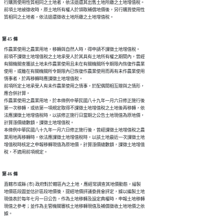
  行購買使用性質相同之土地者，依法退還其出售土地所繳之土地增值稅。

  前項土地被徵收時，原土地所有權人於領取補償地價後，另行購買使用性

第 45 條
  作農業使用之農業用地，移轉與自然人時，得申請不課徵土地增值稅。

  前項不課徵土地增值稅之土地承受人於其具有土地所有權之期間內，曾經

  有關機關查獲該土地未作農業使用且未在有關機關所令期限內恢復作農業

  使用，或雖在有關機關所令期限內已恢復作農業使用而再有未作農業使用

  情事者，於再移轉時應課徵土地增值稅。

  前項所定土地承受人有未作農業使用之情事，於配偶間相互贈與之情形，

  應合併計算。

  作農業使用之農業用地，於本條例中華民國八十九年一月六日修正施行後

  第一次移轉，或依第一項規定取得不課徵土地增值稅之土地後再移轉，依

  法應課徵土地增值稅時，以該修正施行日當期之公告土地現值為原地價，

  計算漲價總數額，課徵土地增值稅。

  本條例中華民國八十九年一月六日修正施行後，曾經課徵土地增值稅之農

  業用地再移轉時，依法應課徵土地增值稅時，以該土地最近一次課徵土地

  增值稅時核定之申報移轉現值為原地價，計算漲價總數額，課徵土地增值

第 46 條
  直轄市或縣 (市) 政府對於轄區內之土地，應經常調查其地價動態，繪製

  地價區段圖並估計區段地價後，提經地價評議委員會評定，據以編製土地

  現值表於每年七月一日公告，作為土地移轉及設定典權時，申報土地移轉

  現值之參考；並作為主管機關審核土地移轉現值及補償徵收土地地價之依
