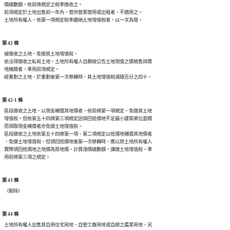
  價總數額，依前條規定之稅率徵收之。

  前項規定於土地出售前一年內，曾供營業使用或出租者，不適用之。

第 42 條
  被徵收之土地，免徵其土地增值稅。

  依法得徵收之私有土地，土地所有權人自願按公告土地現值之價格售與需

  地機關者，準用前項規定。

第 42-1 條
  區段徵收之土地，以現金補償其地價者，依前條第一項規定，免徵其土地

  增值稅。但依第五十四條第三項規定因領回抵價地不足最小建築單位面積

  而領取現金補償者亦免徵土地增值稅。

  區段徵收之土地依第五十四條第一項、第二項規定以抵價地補償其地價者

  ，免徵土地增值稅。但領回抵價地後第一次移轉時，應以原土地所有權人

  實際領回抵價地之地價為原地價，計算漲價總數額，課徵土地增值稅，準

第 43 條
第 44 條
  土地所有權人出售其自用住宅用地、自營工廠用地或自耕之農業用地，另
