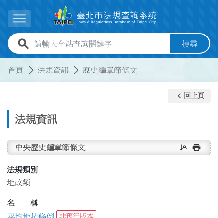
跳到主要內容
展開選單
全站查詢關鍵字欄位
搜尋
:::
:::
首頁
法規資訊
歷史編章節條文
keyboard_arrow_left
回上頁
法規資訊
text_rotate_vertical
print
中央歷史編章節條文
法規類別
地政類
名 稱
平均地權條例
非現行版本