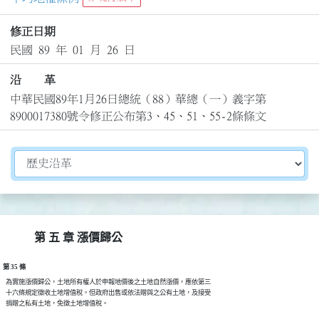
修正日期
民國 89 年 01 月 26 日
沿 革
中華民國89年1月26日總統（88）華總（一）義字第
8900017380號令修正公布第3、45、51、55-2條條文
切換選擇法規資訊內容
第 五 章 漲價歸公
第 35 條
  為實施漲價歸公，土地所有權人於申報地價後之土地自然漲價，應依第三

  十六條規定徵收土地增值稅。但政府出售或依法贈與之公有土地，及接受
