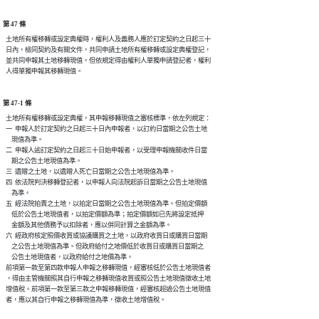
第 47 條
  土地所有權移轉或設定典權時，權利人及義務人應於訂定契約之日起三十

  日內，檢同契約及有關文件，共同申請土地所有權移轉或設定典權登記，

  並共同申報其土地移轉現值。但依規定得由權利人單獨申請登記者，權利

第 47-1 條
  土地所有權移轉或設定典權，其申報移轉現值之審核標準，依左列規定：

  一  申報人於訂定契約之日起三十日內申報者，以訂約日當期之公告土地

      現值為準。

  二  申報人逾訂定契約之日起三十日始申報者，以受理申報機關收件日當

      期之公告土地現值為準。

  三  遺贈之土地，以遺贈人死亡日當期之公告土地現值為準。

  四  依法院判決移轉登記者，以申報人向法院起訴日當期之公告土地現值

      為準。

  五  經法院拍賣之土地，以拍定日當期之公告土地現值為準。但拍定價額

      低於公告土地現值者，以拍定價額為準；拍定價額如已先將設定抵押

      金額及其他債務予以扣除者，應以併同計算之金額為準。

  六  經政府核定照價收買或協議購買之土地，以政府收買日或購買日當期

      之公告土地現值為準。但政府給付之地價低於收買日或購買日當期之

      公告土地現值者，以政府給付之地價為準。

  前項第一款至第四款申報人申報之移轉現值，經審核低於公告土地現值者

  ，得由主管機關照其自行申報之移轉現值收買或照公告土地現值徵收土地

  增值稅。前項第一款至第三款之申報移轉現值，經審核超過公告土地現值
