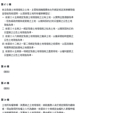
第 47-2 條
  依法免徵土地增值稅之土地，主管稅捐機關應依左列規定核定其移轉現值

  並發給免稅證明，以憑辦理土地所有權移轉登記：

  一  依第三十五條規定免徵土地增值稅之公有土地，以實際出售價額為準

      。但各級政府贈與或受贈之土地，以贈與契約訂約日當期之公告土地

      現值為準。

  二  依第三十五條之一規定免徵土地增值稅之私有土地，以贈與契約訂約

      日當期之公告土地現值為準。

  三  依第三十六條規定免徵土地增值稅之繼承土地，以繼承開始時當期之

      公告土地現值為準。

  四  依第四十二條之一第二項規定免徵土地增值稅之抵價地，以區段徵收

      時實際領回抵價地之地價為準。

  五  依第四十五條第一項規定免徵土地增值稅之農業用地，以權利變更之

第 48 條
第 49 條
第 50 條
  土地所有權移轉，其應納之土地增值稅，納稅義務人未於規定期限內繳納

  者，得由取得所有權之人代為繳納。依第四十七條規定由權利人單獨申報
