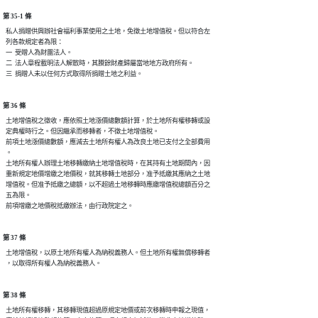
第 35-1 條
  私人捐贈供興辦社會福利事業使用之土地，免徵土地增值稅。但以符合左

  列各款規定者為限：

  一  受贈人為財團法人。

  二  法人章程載明法人解散時，其賸餘財產歸屬當地地方政府所有。

第 36 條
  土地增值稅之徵收，應依照土地漲價總數額計算，於土地所有權移轉或設

  定典權時行之。但因繼承而移轉者，不徵土地增值稅。

  前項土地漲價總數額，應減去土地所有權人為改良土地已支付之全部費用

  。

  土地所有權人辦理土地移轉繳納土地增值稅時，在其持有土地期間內，因

  重新規定地價增繳之地價稅，就其移轉土地部分，准予抵繳其應納之土地

  增值稅。但准予抵繳之總額，以不超過土地移轉時應繳增值稅總額百分之

  五為限。

第 37 條
  土地增值稅，以原土地所有權人為納稅義務人。但土地所有權無償移轉者

第 38 條
  土地所有權移轉，其移轉現值超過原規定地價或前次移轉時申報之現值，
