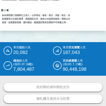
第 51 條
  依本條例施行漲價歸公之收入，以供育幼、養老、救災、濟貧、衛生、扶

  助殘障等公共福利事業、興建國民住宅、徵收公共設施保留地、興辦公共

本月造訪人次
本月頁面瀏覽人次
:::
20,082
187,043
總造訪人次
頁面總瀏覽人次
(自93.07.26起)
(自105.7.15起)
7,804,487
90,448,198
政府網站資料開放宣告
隱私權及資訊安全政策