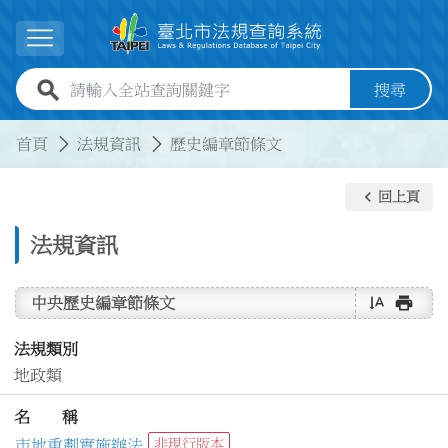
跳到主要內容
展開選單
全站查詢關鍵字欄位
搜尋
:::
:::
首頁
法規資訊
歷史編章節條文
keyboard_arrow_left
回上頁
法規資訊
text_rotate_vertical
print
中央歷史編章節條文
法規類別
地政類
名 稱
市地重劃實施辦法
非現行版本