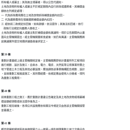
所有權人或墓主；其為無主墳墓者，得以公告代通知。

土地改良物所有權人或墓主不於規定期限內自行拆除或遷葬者，其補償金

額依左列規定處理：

一  代為拆除費用應在土地改良物拆除補償金額內扣回。

二  代為遷葬費用在墳墓遷葬補償金額內扣回。

三  經依前二款規定扣回後，如有餘額，依法提存；其無法扣回者，依行

    政執行法規定向義務人徵收之。

土地改良物所有權人或墓主對於補償金額有異議時，得於公告期間內以書

面向主管機關提出，經主管機關重新查處後，如仍有異議，主管機關應將

該異議案件提交地價評議委員會評定之。
第 39 條
重劃計畫書經上級主管機關核定後，主管機關應即依計畫書所列工程項目

進行規劃﹑設計及施工。自來水﹑電力﹑電訊﹑天然氣等公用事業所需之

地下管道土木工程及其他必要設施，應協調各該事業機構配合規劃﹑設計

，並按重劃工程進度施工。其所需經費，依規定應由使用人分擔者，得列

為重劃工程費用。
第 40 條
前條重劃工程之施工，應於重劃計畫書公告確定及其土地改良物或墳墓補

償金額經領取或依法提存後為之。

重劃工程完竣後，各項公共設施應依有關法令規定交由各該主管機關接管

並養護之。
第 41 條
都市發展較緩地區依本條例第六十一條第一項先辦理重劃土地之交換分合
