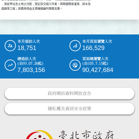
﹑測定界址及土地之分配﹑登記及交接工作者，得興建簡易灌溉﹑排水及

道路等工程；其費用得由主管機關編列預算支應。
本月造訪人次
本月頁面瀏覽人次
:::
18,751
166,529
總造訪人次
頁面總瀏覽人次
(自93.07.26起)
(自105.7.15起)
7,803,156
90,427,684
政府網站資料開放宣告
隱私權及資訊安全政策