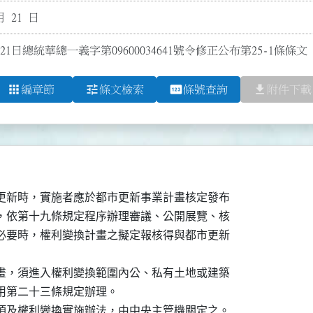
月 21 日
21日總統華總一義字第09600034641號令修正公布第25-1條條文
apps
tune
pin
file_download
編章節
條文檢索
條號查詢
附件下載
更新時，實施者應於都市更新事業計畫核定發布

，依第十九條規定程序辦理審議、公開展覽、核

必要時，權利變換計畫之擬定報核得與都市更新

畫，須進入權利變換範圍內公、私有土地或建築

用第二十三條規定辦理。

項及權利變換實施辦法，由中央主管機關定之。