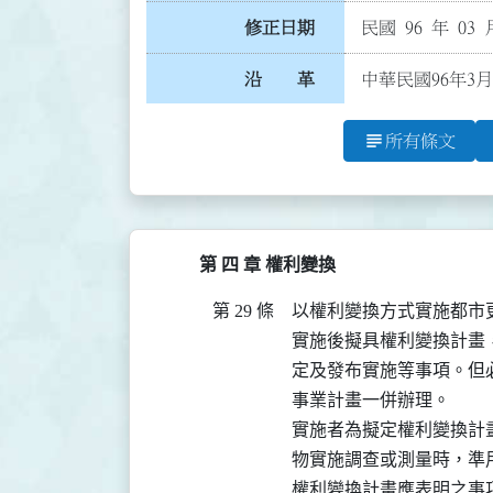
修正日期
民國 96 年 03 
沿 革
中華民國96年3月
subject
所有條文
第 四 章 權利變換
第 29 條
以權利變換方式實施都市
實施後擬具權利變換計畫
定及發布實施等事項。但
事業計畫一併辦理。

實施者為擬定權利變換計
物實施調查或測量時，準
權利變換計畫應表明之事