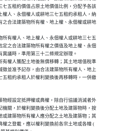
三七五租約價值占原土地價值比例，分配予各該

上權人、永佃權人或耕地三七五租約承租人，納

有之合法建築物所有權、地上權、永佃權或耕地

物所有權人、地上權人、永佃權人或耕地三七五

估定之合法建築物所有權之價值及地上權、永佃

有異議時，準用第三十二條規定辦理。

所有權人獲配土地後無償移轉；其土地增值稅準

減徵並准予記存，由合法建築物所有權人、地上

七五租約承租人於權利變換後再移轉時，一併繳

築物經設定抵押權或典權，除自行協議消滅者外

記機關，於權利變換後分配土地及建築物時，按

地或建築物所有權人應分配之土地及建築物；其

權之登載，應以權利變換前各宗土地或各幢 (
