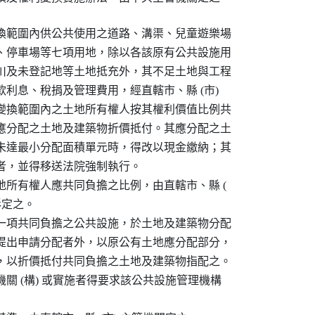
換範圍內供公共使用之道路、溝渠、兒童遊樂場

、停車場等七項用地，除以各該原有公共設施用

川及未登記地等土地抵充外，其不足土地與工程

利息、稅捐及管理費用，經直轄市、縣 (市)

變換範圍內之土地所有權人按其權利價值比例共

應分配之土地及建築物折價抵付。其應分配之土

未達最小分配面積單元時，得改以現金繳納；其

者，並得移送法院強制執行。

所有權人應共同負擔之比例，由直轄市、縣 (

定之。

一項共同負擔之公共設施，於土地及建築物分配

提出申請分配者外，以原公有土地應分配部分，

，以折價抵付共同負擔之土地及建築物指配之。

關 (構) 或實施者得要求該公共設施管理機構
