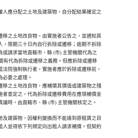
權人應分配之土地及建築物，自分配結果確定之

遷移之土地改良物，由實施者公告之，並通知其

人，限期三十日內自行拆除或遷移；逾期不拆除

或請求當地直轄市、縣 (市) 主管機關代為之

管機關有代為拆除或遷移之義務。但應拆除或遷移

或法院強制執行者，實施者應於拆除或遷移前，

必要之處理。

遷移之土地改良物，應補償其價值或建築物之殘

施者查定之，代為拆除或遷移費用在應領補償金

議時，由直轄市、縣 (市) 主管機關核定之。
地及建築物，因權利變換而不能達到原租賃之目

租人並得依下列規定向出租人請求補償。但契約
