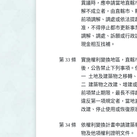
異議時，應申請當地直轄市
解不成立者，由直轄市、縣 
前項調解、調處或依法提
准，不得停止都市更新事業
調解、調處、訴願或行政
現金相互找補。
第 33 條
實施權利變換地區，直轄市
後，公告禁止下列事項。
一  土地及建築物之移轉
二  建築物之改建、增建
前項禁止期限，最長不得超
違反第一項規定者，當地直
改建、停止使用或恢復原
第 34 條
依權利變換計畫申請建築
物及他項權利證明文件。