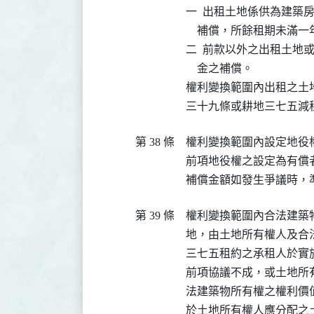
一  出租土地係供為建築
    補償，所餘租期未滿
二  前款以外之出租土地
    金之補償。

權利變換範圍內出租之土
三十九條或耕地三七五減
第 38 條
權利變換範圍內設定地役
前項地役權之設定為有償
補償金額如發生爭議時，
第 39 條
權利變換範圍內合法建築
地，由土地所有權人及合
三七五租約之承租人於實
前項協議不成，或土地所
法建築物所有權之權利價
於土地所有權人應分配之