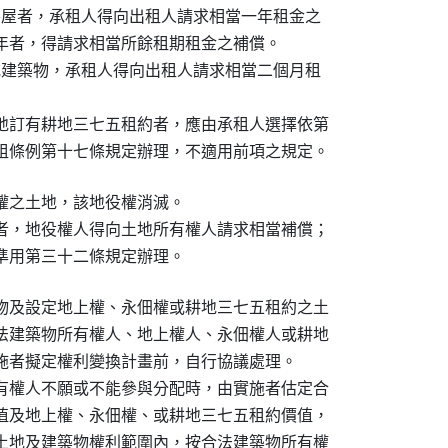
房屋者，承租人得向出租人請求相當一年租金之

一年者，得請求相當所餘租期租金之補償。

或建築物，承租人得向出租人請求相當二個月租

地訂有耕地三七五租約者，應由承租人選擇依第

租條例第十七條規定辦理，不適用前項之規定。
權之土地，該地役權消滅。

者，地役權人得向土地所有權人請求相當補償；

準用第三十二條規定辦理。
物及設定地上權、永佃權或耕地三七五租約之土

法建築物所有權人、地上權人、永佃權人或耕地

施者擬定權利變換計畫前，自行協議處理。

有權人不願或不能參與分配時，由實施者估定合

值及地上權、永佃權、或耕地三七五租約價值，

土地及建築物權利範圍內，按合法建築物所有權
