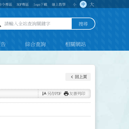
大
中
命令專區
SOP專區
logo下載
線上教學
小
全站查詢關鍵字欄位
搜尋
預告
綜合查詢
相關網站
keyboard_arrow_left
回上頁
text_rotate_vertical
print
另存PDF
友善列印