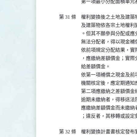
第一項最小分配面積單元基
第 31 條
權利變換後之土地及建築
及建築物依各宗土地權利
。但其不願參與分配或應
無法分配者，得以現金補償
依前項規定分配結果，實
，應繳納差額價金；實際
給差額價金。

依第一項補償之現金及前項
機關核定後，應定期通知
第二項應繳納之差額價金經
逾期未繳納者，得移送法院
應繳納差額價金而未繳納
；違反者，其移轉或設定
第 32 條
權利變換計畫書核定發布