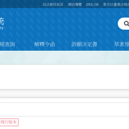
回法務局首頁
網站導覽
ENGLISH
都市計畫書法規
規查詢
解釋令函
訴願決定書
草案
非現行版本