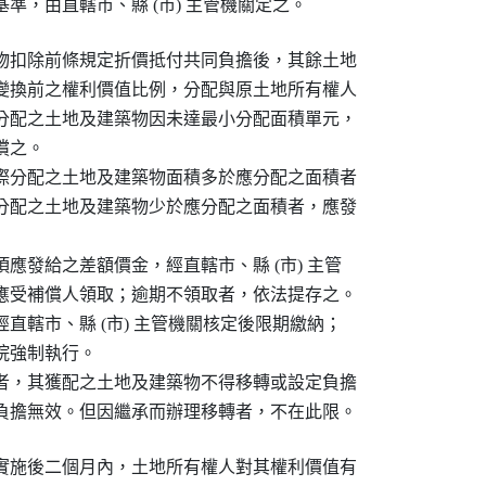
準，由直轄市、縣 (市) 主管機關定之。
物扣除前條規定折價抵付共同負擔後，其餘土地

變換前之權利價值比例，分配與原土地所有權人

分配之土地及建築物因未達最小分配面積單元，

之。

際分配之土地及建築物面積多於應分配之面積者

分配之土地及建築物少於應分配之面積者，應發

應發給之差額價金，經直轄市、縣 (市) 主管

應受補償人領取；逾期不領取者，依法提存之。

直轄市、縣 (市) 主管機關核定後限期繳納；

強制執行。

者，其獲配之土地及建築物不得移轉或設定負擔

負擔無效。但因繼承而辦理移轉者，不在此限。
實施後二個月內，土地所有權人對其權利價值有
