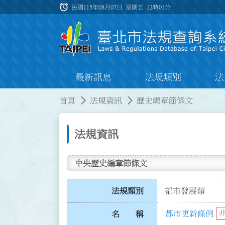
跳到主要內容
alarm
:::
民國115年08月07日 星期五
12時01分
最新訊息
法規類別
法
:::
:::
首頁
法規資訊
歷史編章節條文
法規資訊
中央歷史編章節條文
法規類別
都市發展類
都市更新條例
名 稱