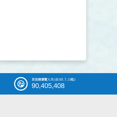
頁面總瀏覽人次
(自105.7.15起)
90,405,408