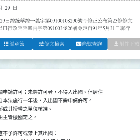
月 29 日
29日總統華總一義字第09100108290號令修正公布第23條條文

5日行政院院臺內字第0910034826號令定自91年5月31日施行
apps
tune
pin
file_download
編章節
條文檢索
條號查詢
附件下載
關申請許可；未經許可者，不得入出國。但居住

自本法施行一年後，入出國不需申請許可。

部或其授權之單位核准。

由主管機關定之。
應不予許可或禁止其出國︰
