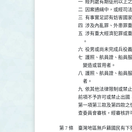
一  經判處有期徒刑以上
二  因案通緝中，或經司
三  有事實足認有妨害國
四  涉及內亂罪、外患罪
五  涉有重大經濟犯罪或
    。

六  役男或尚未完成兵役
七  護照、航員證、船員
    變造或冒用者。

八  護照、航員證、船員
    者。

九  依其他法律限制或禁止
前項不予許可或禁止出國
第一項第三款及第四款之
查委員會審核，經審核許
第 7 條
臺灣地區無戶籍國民有下