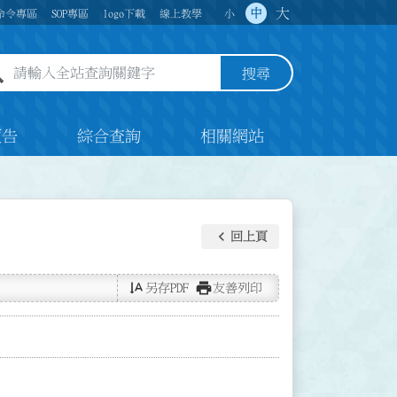
大
中
命令專區
SOP專區
logo下載
線上教學
小
全站查詢關鍵字欄位
搜尋
預告
綜合查詢
相關網站
keyboard_arrow_left
回上頁
text_rotate_vertical
print
另存PDF
友善列印