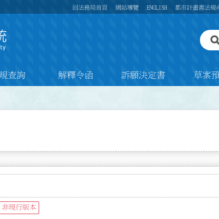
回法務局首頁
網站導覽
ENGLISH
都市計畫書法規
規查詢
解釋令函
訴願決定書
草案
非現行版本