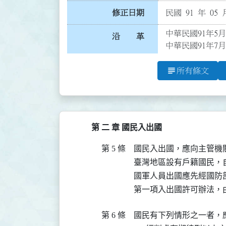
修正日期
民國 91 年 05 
中華民國91年5月
沿 革
中華民國91年7月
subject
所有條文
第 二 章 國民入出國
第 5 條
國民入出國，應向主管機
臺灣地區設有戶籍國民，
國軍人員出國應先經國防
第一項入出國許可辦法，
第 6 條
國民有下列情形之一者，