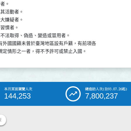
者。

其活動者。

大嫌疑者。

習慣者。

係不法取得、偽造、變造或冒用者。

有外國國籍未曾於臺灣地區設有戶籍，有前項各

規定情形之一者，得不予許可或禁止入國。
本月頁面瀏覽人次
總造訪人次
(自93.07.26起)
144,253
7,800,237
策