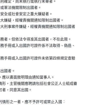
之刑確定，尚未執行或執行未畢者。

法或軍法機關限制出國者。

家安全或社會安定之重大嫌疑者。

重大嫌疑，經權責機關通知限制出國者。

重大刑事案件嫌疑，經權責機關通知限制出國者

義務者。但依法令得准其出國者，不在此限。

服務手冊或入出國許可證件係不法取得、偽造、

服務手冊或入出國許可證件未依第四條規定查驗

出國者。

，應以書面敘明理由通知當事人。

情形，主管機關應聘請包括社會公正人士組成審

可者，同意其出國。
列情形之一者，應不予許可或禁止入國︰
