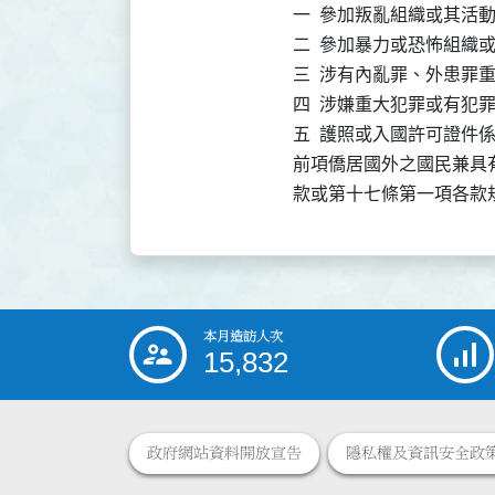
一  參加叛亂組織或其活動
二  參加暴力或恐怖組織或
三  涉有內亂罪、外患罪重
四  涉嫌重大犯罪或有犯罪
五  護照或入國許可證件
前項僑居國外之國民兼具
款或第十七條第一項各款
本月造訪人次
:::
15,832
政府網站資料開放宣告
隱私權及資訊安全政