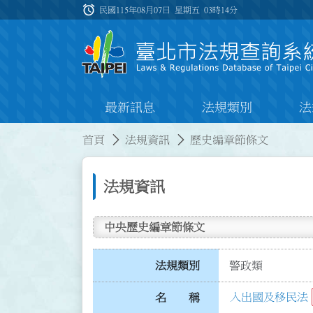
跳到主要內容
alarm
:::
民國115年08月07日 星期五
03時14分
最新訊息
法規類別
法
:::
:::
首頁
法規資訊
歷史編章節條文
法規資訊
中央歷史編章節條文
法規類別
警政類
入出國及移民法
名 稱