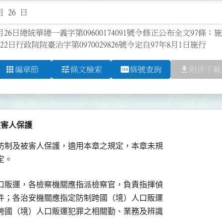
月 26 日
月26日總統華總一義字第09600174091號令修正公布全文97條；
22日行政院院臺治字第0970029826號令定自97年8月1日施行
apps
tune
pin
file_download
編章節
條文檢索
條號查詢
附件下載
被害人保護
防制及被害人保護，適用本章之規定，本章未規

定。
口販運，各檢察機關應指派檢察官，負責指揮偵

件；各治安機關應指定防制跨國（境）人口販運

跨國（境）人口販運犯罪之相關勤、業務及辨識
