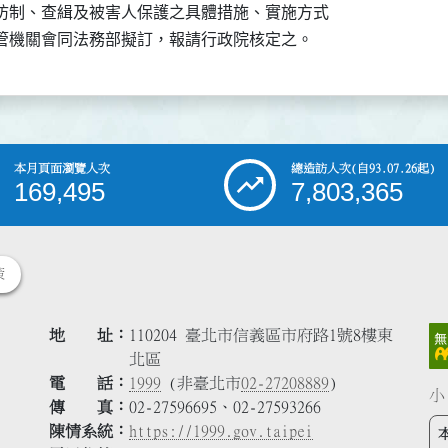
防制、查緝及被害人保護之具體措施、實施方式

管機關會同法務部擬訂，報請行政院核定之。
本月頁面瀏覽人次
總造訪人次
(自93.07.26起)
169,495
7,803,365
策
地 址
110204 臺北市信義區市府路1號8樓東
北區
電 話
1999
(非臺北市
02-27208889
)
小
傳 真
02-27596695、02-27593266
陳情系統
https://1999.gov.taipei