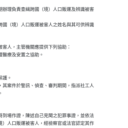
期辦理負責查緝跨國（境）人口販運及辨識被害

跨國（境）人口販運被害人之姓名與其可供辨識

被害人，主管機關應提供下列協助：

理醫療及安置之協助。

護。

，其案件於警訊、偵查、審判期間，指派社工人



時到場作證，陳述自己見聞之犯罪事證，並依法

境）人口販運被害人，經檢察官或法官認定其作
