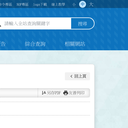
大
中
命令專區
SOP專區
logo下載
線上教學
小
全站查詢關鍵字欄位
搜尋
預告
綜合查詢
相關網站
keyboard_arrow_left
回上頁
text_rotate_vertical
print
另存PDF
友善列印