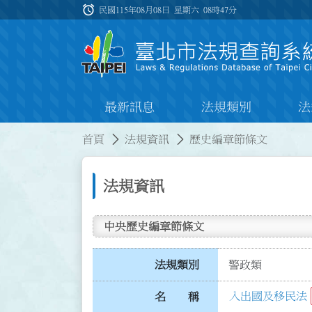
跳到主要內容
alarm
:::
民國115年08月08日 星期六
08時47分
最新訊息
法規類別
法
:::
:::
首頁
法規資訊
歷史編章節條文
法規資訊
中央歷史編章節條文
法規類別
警政類
入出國及移民法
名 稱