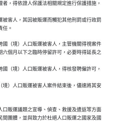
理者，得依證人保護法相關規定進行保護措施，

運被害人，其因被販運而觸犯其他刑罰或行政罰

責任。
跨國（境）人口販運被害人，主管機關得視案件

期六個月以下之臨時停留許可，必要時得延長之

跨國（境）人口販運被害人，得核發聘僱許可，

（境）人口販運被害人案件結束後，儘速將其安

人口販運議題之宣導、偵查、救援及遣返等方面

民間團體，並與致力於杜絕人口販運之國家及國
