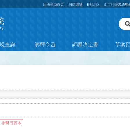
回法務局首頁
網站導覽
ENGLISH
都市計畫書法規
規查詢
解釋令函
訴願決定書
草案
非現行版本