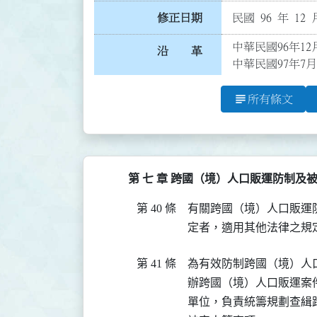
修正日期
民國 96 年 12 
中華民國96年12
沿 革
中華民國97年7月
subject
所有條文
第 七 章 跨國（境）人口販運防制及
第 40 條
有關跨國（境）人口販運
定者，適用其他法律之規
第 41 條
為有效防制跨國（境）人
辦跨國（境）人口販運案
單位，負責統籌規劃查緝