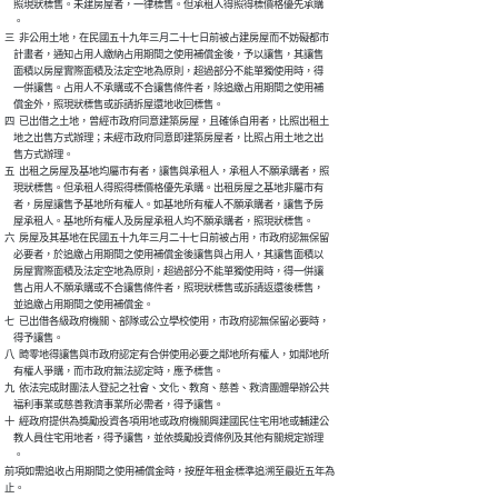
    照現狀標售。未建房屋者，一律標售。但承租人得照得標價格優先承購

    。

三  非公用土地，在民國五十九年三月二十七日前被占建房屋而不妨礙都市

    計畫者，通知占用人繳納占用期間之使用補償金後，予以讓售，其讓售

    面積以房屋實際面積及法定空地為原則，超過部分不能單獨使用時，得

    一併讓售。占用人不承購或不合讓售條件者，除追繳占用期間之使用補

    償金外，照現狀標售或訴請拆屋還地收回標售。

四  已出借之土地，曾經市政府同意建築房屋，且確係自用者，比照出租土

    地之出售方式辦理；未經市政府同意即建築房屋者，比照占用土地之出

    售方式辦理。

五  出租之房屋及基地均屬市有者，讓售與承租人，承租人不願承購者，照

    現狀標售。但承租人得照得標價格優先承購。出租房屋之基地非屬市有

    者，房屋讓售予基地所有權人。如基地所有權人不願承購者，讓售予房

    屋承租人。基地所有權人及房屋承租人均不願承購者，照現狀標售。

六  房屋及其基地在民國五十九年三月二十七日前被占用，市政府認無保留

    必要者，於追繳占用期間之使用補償金後讓售與占用人，其讓售面積以

    房屋實際面積及法定空地為原則，超過部分不能單獨使用時，得一併讓

    售占用人不願承購或不合讓售條件者，照現狀標售或訴請返還後標售，

    並追繳占用期間之使用補償金。

七  已出借各級政府機關、部隊或公立學校使用，市政府認無保留必要時，

    得予讓售。

八  畸零地得讓售與市政府認定有合併使用必要之鄰地所有權人，如鄰地所

    有權人爭購，而市政府無法認定時，應予標售。

九  依法完成財團法人登記之社會、文化、教育、慈善、救濟團體舉辦公共

    福利事業或慈善救濟事業所必需者，得予讓售。

十  經政府提供為獎勵投資各項用地或政府機關興建國民住宅用地或輔建公

    教人員住宅用地者，得予讓售，並依獎勵投資條例及其他有關規定辦理

    。

前項如需追收占用期間之使用補償金時，按歷年租金標準追溯至最近五年為

止。