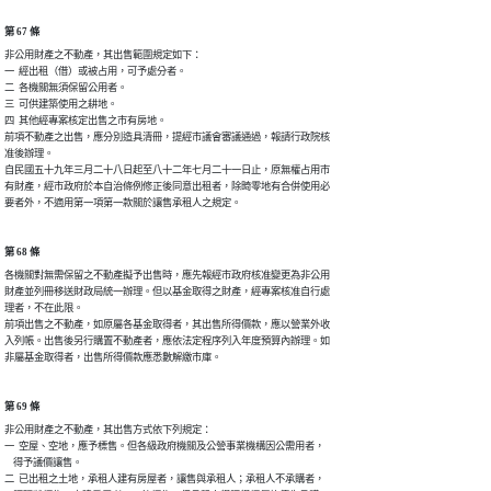
第 67 條
非公用財產之不動產，其出售範圍規定如下：

一  經出租（借）或被占用，可予處分者。

二  各機關無須保留公用者。

三  可供建築使用之耕地。

四  其他經專案核定出售之市有房地。

前項不動產之出售，應分別造具清冊，提經市議會審議通過，報請行政院核

准後辦理。

自民國五十九年三月二十八日起至八十二年七月二十一日止，原無權占用市

有財產，經市政府於本自治條例修正後同意出租者，除畸零地有合併使用必

要者外，不適用第一項第一款關於讓售承租人之規定。
第 68 條
各機關對無需保留之不動產擬予出售時，應先報經市政府核准變更為非公用

財產並列冊移送財政局統一辦理。但以基金取得之財產，經專案核准自行處

理者，不在此限。

前項出售之不動產，如原屬各基金取得者，其出售所得價款，應以營業外收

入列帳。出售後另行購置不動產者，應依法定程序列入年度預算內辦理。如

非屬基金取得者，出售所得價款應悉數解繳市庫。
第 69 條
非公用財產之不動產，其出售方式依下列規定：

一  空屋、空地，應予標售。但各級政府機關及公營事業機構因公需用者，

    得予議價讓售。

二  已出租之土地，承租人建有房屋者，讓售與承租人；承租人不承購者，
