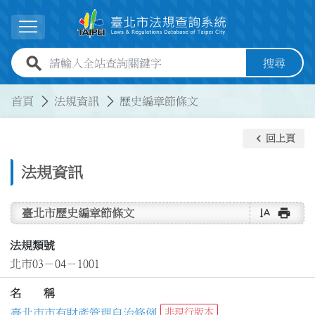
跳到主要內容
展開選單
全站查詢關鍵字欄位
搜尋
:::
:::
首頁
法規資訊
歷史編章節條文
keyboard_arrow_left
回上頁
法規資訊
text_rotate_vertical
print
臺北市歷史編章節條文
法規類號
北市03－04－1001
名 稱
臺北市市有財產管理自治條例
非現行版本