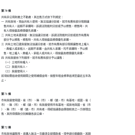
第 70 條
共有非公用財產之不動產，其出售方式依下列規定：

一  共有房地，現由共有人使用，無法協議分割者，就市有應有部分限期讓

    售共有人，逾期不承購時，訴請法院裁判分割或予以標售，標售時，共

    有人得按最高標價優先承購。

二  共有土地未建房屋，無法協議分割者，訴請法院裁判分割或就市有應有

    部分予以標售，標售時，共有人得按最高標價優先承購。

三  共有土地已建房屋無法協議分割者，就市有應有部分限期讓售地上權人

    、典權人或承租人，逾期不承購，由共有人承購，均不承購時，予以標

    售，地上權人、典權人、承租人或共有人，得按最高標價優先承購。

四  共有房屋依下列順序，就市有應有部分予以讓售：

    （一）土地所有權人。

    （二）房屋共有人。

    （三）房屋使用人。

前項如需追收使用期間之使用補償金時，按歷年租金標準追溯至最近五年為

止。
第 71 條
市有房屋使用國、省（市）、縣（市）、鄉（鎮、市）有基地，或國、省（

市）、縣（市）、鄉（鎮、市）有房屋使用市有基地，或房地與國、省（市

）、縣（市）、鄉（鎮、市）共有者，得經協議委由價值較高之一方辦理出

售，其所得價款分別解繳各該公庫。
第 72 條
市有房地讓售時，承購人無法一次繳清全部價款者，得申請分期繳款。其期
