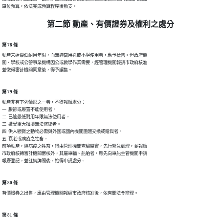
單位預算，依法完成預算程序後動支。
第二節 動產、有價證券及權利之處分
第 78 條
動產未達最低耐用年限，而無適當用途或不堪使用者，應予標售。但政府機

關、學校或公營事業機構因公或教學作業需要，經管理機關報請市政府核准

並徵得審計機關同意後，得予讓售。
第 79 條
動產非有下列情形之一者，不得報請處分：

一  賸餘或廢置不能使用者。

二  已逾最低耐用年限無法使用者。

三  遭受重大損壞無法修復者。

四  供人觀賞之動物必需與外國或國內機關團體交換或贈與者。

五  衰老或病疫之牲畜。

前項動產，除病疫之牲畜，得由管理機關查驗屬實，先行緊急處理，並報請

市政府核轉審計機關審核外，其屬車輛、船舶者，應先向車船主管機關申請

報廢登記，並註銷牌照後，始得申請處分。
第 80 條
有價證券之出售，應由管理機關報經市政府核准後，依有關法令辦理。
第 81 條