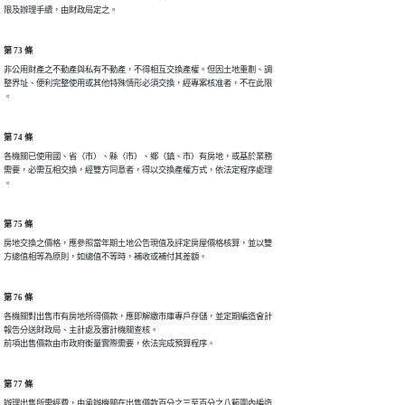
限及辦理手續，由財政局定之。
第 73 條
非公用財產之不動產與私有不動產，不得相互交換產權。但因土地重劃、調

整界址、便利完整使用或其他特殊情形必須交換，經專案核准者，不在此限

。
第 74 條
各機關已使用國、省（市）、縣（市）、鄉（鎮、市）有房地，或基於業務

需要，必需互相交換，經雙方同意者，得以交換產權方式，依法定程序處理

。
第 75 條
房地交換之價格，應參照當年期土地公告現值及評定房屋價格核算，並以雙

方總值相等為原則，如總值不等時，補收或補付其差額。
第 76 條
各機關對出售市有房地所得價款，應即解繳市庫專戶存儲，並定期編造會計

報告分送財政局、主計處及審計機關查核。

前項出售價款由市政府衡量實際需要，依法完成預算程序。
第 77 條
辦理出售所需經費，由承辦機關在出售價款百分之三至百分之八範圍內編造
