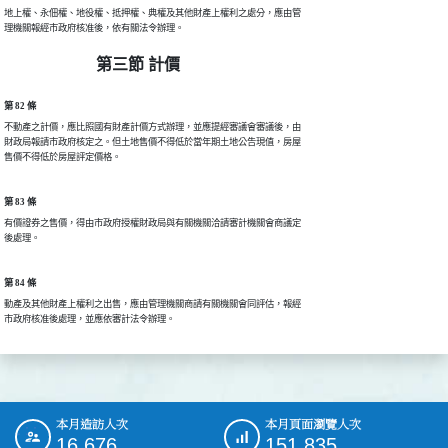
地上權、永佃權、地役權、抵押權、典權及其他財產上權利之處分，應由管

理機關報經市政府核准後，依有關法令辦理。
第三節 計價
第 82 條
不動產之計價，應比照國有財產計價方式辦理，並應提經審議會審議後，由

財政局報請市政府核定之。但土地售價不得低於當年期土地公告現值，房屋

售價不得低於房屋評定價格。
第 83 條
有價證券之售價，得由市政府授權財政局與有關機關洽請審計機關會商議定

後處理。
第 84 條
動產及其他財產上權利之出售，應由管理機關商請有關機關會同評估，報經

市政府核准後處理，並應依審計法令辦理。
本月造訪人次
本月頁面瀏覽人次
:::
16,676
151,835