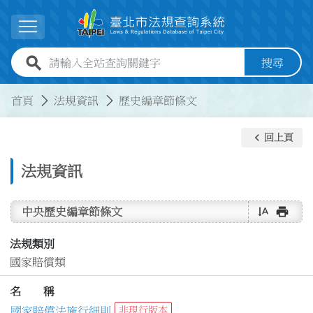
跳到主要內容
展開選單
全站查詢關鍵字欄位
搜尋
:::
:::
首頁
法規資訊
歷史編章節條文
keyboard_arrow_left
回上頁
法規資訊
text_rotate_vertical
print
中央歷史編章節條文
法規類別
國家賠償類
名 稱
國家賠償法施行細則
非現行版本