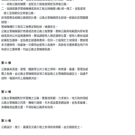
一、收取公路挖補費，並配合工程進度開挖及修復公路。              

二、協調或要求管線機構或其他工程主辦機關 (構) 統一施工，並監督其

    施工及限期完全修復公路。                                    

前項業務及相關公路開挖計畫，公路主管機關得全部或一部委託民間團體

辦理。                                                          

管線機構於工程完工後應定期巡檢，維護安全。                      

公路主管機關基於修建或改善公路工程需要，需將公路用地範圍內原有管

線或其他公共設施遷移時，應協調使用人擇定遷移位置。使用人應依協調

結果配合遷移，並負擔全部遷移費用。但同一工程限於工地環境，需辦理

多次遷移時，除最後一次費用由使用人負擔外，其餘各次遷移費及用戶所

有部分之遷移費，均由公路主管機關負擔。
第 31 條
公路兼具渠道、堤堰、鐵路等公共工程之用時，其修建、養護、管理及經

費之負擔，由公路主管機關與該項工程設施之主管機關協議定之，協議不

成時，報請共同上級機關決定。
第 32 條
公路主管機關對於所管轄之公路，應重視景觀、力求美化。地方政府得經

公路主管機關之同意，種植行道樹、花木或設置景觀設施，並負責養護；

其種植或設置位置，不得妨礙公路原有效用。
第 33 條
公路設計、施工、養護及交通工程之各項技術規範，由交通部定之。