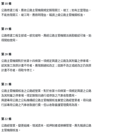
第 18 條
公路修建工程，應依公路主管機關規定期限開工、竣工；如有正當理由，

不能依限開工、竣工時，應敘明理由，報請上級公路主管機關核准。
第 19 條
公路修建工程全部或一部完竣時，應經公路主管機關派員勘驗認可後，始

得開始使用。
第 20 條
公路主管機關對於依第十四條第一項規定興建之公路及其附屬之停車場，

認其施工與原計畫不符者，應限期通知改正；屆期不改正或經改正仍與原

計畫不符者，得勒令停工。
第 21 條
公路主管機關核准之公路經營業，對於依第十四條第一項規定興建之公路

及其附屬之停車場，得定期限向通行或停放之汽車收取費用。          

興建專用公路之公私機構經公路主管機關核准兼營公路經營業者，得向通

行該專用公路之汽車收取通行費。但以收取養護管理費用為限。
第 22 條
公路經營業，變更組織、增減資本、抵押財產或移轉管理，應先報請公路

主管機關核准。