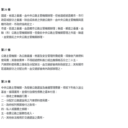
第 26 條
國道、省道之養護，由中央公路主管機關辦理。但省道經過直轄市、市行

政區域部分之養護，除自成系統之快速公路外，由中央公路主管機關與直

轄市政府、市政府協商定之。

市道、區道之養護，由直轄市公路主管機關辦理；縣道、鄉道之養護，由

縣（市）公路主管機關辦理。但委託中央公路主管機關管理之市道、縣道

，由受委託之中央公路主管機關辦理。
第 27 條
公路主管機關，為公路養護、修建及安全管理所需經費，得徵收汽車燃料

使用費；其徵收費率，不得超過燃料進口或出廠價格百分之二十五。

汽車燃料使用費之徵收及分配辦法，由交通部會商財政部定之；其有關市

區道路部分之分配比例，由交通部會商內政部辦理之。
第 28 條
中央公路主管機關，為發展公路建設及維護管理需要，得就下列收入設立

基金，循環運用，並償付自償性債務之還本付息：

一、徵收之車輛通行費。

二、分配於公路建設用之汽車燃料使用費。

三、政府核列預算撥付之款項。

四、私人或團體之捐贈。

五、收費公路之服務性收入。

六、其他依法撥用於交通建設之費用。