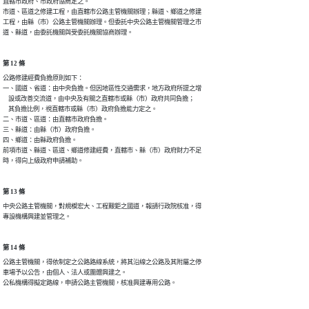
直轄市政府、市政府協商定之。

市道、區道之修建工程，由直轄市公路主管機關辦理；縣道、鄉道之修建

工程，由縣（市）公路主管機關辦理。但委託中央公路主管機關管理之市

道、縣道，由委託機關與受委託機關協商辦理。
第 12 條
公路修建經費負擔原則如下：

一、國道、省道：由中央負擔。但因地區性交通需求，地方政府所提之增

    設或改善交流道，由中央及有關之直轄市或縣（市）政府共同負擔；

    其負擔比例，視直轄市或縣（市）政府負擔能力定之。

二、市道、區道：由直轄市政府負擔。

三、縣道：由縣（市）政府負擔。

四、鄉道：由縣政府負擔。

前項市道、縣道、區道、鄉道修建經費，直轄市、縣（市）政府財力不足

時，得向上級政府申請補助。
第 13 條
中央公路主管機關，對規模宏大、工程艱鉅之國道，報請行政院核准，得

專設機構興建並管理之。
第 14 條
公路主管機關，得依制定之公路路線系統，將其沿線之公路及其附屬之停

車場予以公告，由個人、法人或團體興建之。                        

公私機構得擬定路線，申請公路主管機關，核准興建專用公路。