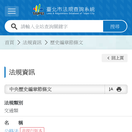
跳到主要內容
展開選單
全站查詢關鍵字欄位
搜尋
:::
:::
首頁
法規資訊
歷史編章節條文
keyboard_arrow_left
回上頁
法規資訊
text_rotate_vertical
print
中央歷史編章節條文
法規類別
交通類
名 稱
公路法
非現行版本