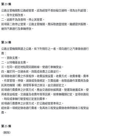
第 23 條
公路主管機關對公路經營業，認為經營不善妨礙交通時，得為左列處理：

一、限令定期改善。

二、逾期不為改善時，停止其營業。

前項第二款停止營業，公路主管機關，應採取適當措施，繼續提供服務、

維持汽車通行及車輛停放。
第 24 條
公路主管機關興建之公路，有下列情形之一者，得向通行之汽車徵收通行

費：

一、貸款支應。

二、以特種基金支應。

三、在同一起訖地點間另闢新線，使通行車輛受益。

四、屬於同一交通系統，與既成收費之公路並行。

前項徵收通行費之作業程序、收費設施設置、收費方式、收費車種、費率

、作業管理、停徵、減徵或免徵規定、欠費追繳、收取追繳作業費用及委

託其他機關（構）辦理等事項之辦法，由交通部定之。

前項通行費費率之計算方式，應由交通部依據興建、營運與維護成本、使

用者受益程度、交通量及收費年限等因素，按車輛種類訂定，並得依路段

、時段或車輛行駛里程訂定差別費率。

前項通行費費率之計算方式，於公路經營業準用之。

經依第一項規定徵收通行費者，免再依工程受益費徵收條例徵收工程受益

費。
第 25 條
（刪除）