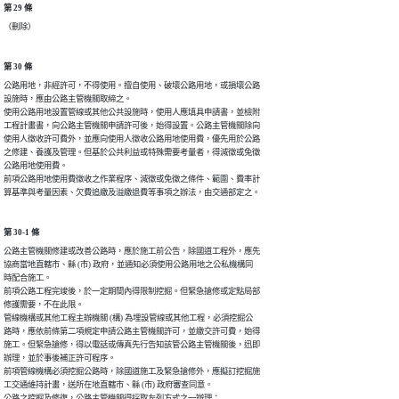
第 29 條
（刪除）
第 30 條
公路用地，非經許可，不得使用。擅自使用、破壞公路用地，或損壞公路

設施時，應由公路主管機關取締之。                                

使用公路用地設置管線或其他公共設施時，使用人應填具申請書，並檢附

工程計畫書，向公路主管機關申請許可後，始得設置。公路主管機關除向

使用人徵收許可費外，並應向使用人徵收公路用地使用費，優先用於公路

之修建、養護及管理。但基於公共利益或特殊需要考量者，得減徵或免徵

公路用地使用費。                                                

前項公路用地使用費徵收之作業程序、減徵或免徵之條件、範圍、費率計

算基準與考量因素、欠費追繳及溢繳退費等事項之辦法，由交通部定之。
第 30-1 條
公路主管機關修建或改善公路時，應於施工前公告，除國道工程外，應先

協商當地直轄市、縣 (市) 政府，並通知必須使用公路用地之公私機構同

時配合施工。                                                    

前項公路工程完竣後，於一定期間內得限制挖掘。但緊急搶修或定點局部

修護需要，不在此限。                                            

管線機構或其他工程主辦機關 (構) 為埋設管線或其他工程，必須挖掘公

路時，應依前條第二項規定申請公路主管機關許可，並繳交許可費，始得

施工。但緊急搶修，得以電話或傳真先行告知該管公路主管機關後，迅即

辦理，並於事後補正許可程序。                                    

前項管線機構必須挖掘公路時，除國道施工及緊急搶修外，應擬訂挖掘施

工交通維持計畫，送所在地直轄市、縣 (市) 政府審查同意。          

公路之挖掘及修復，公路主管機關得採取左列方式之一辦理：          
