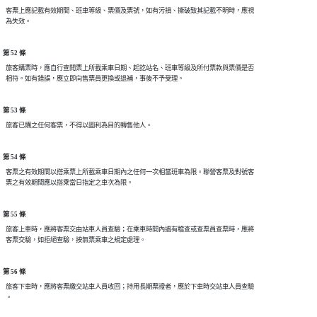
  客票上應記載有效期間、班車等級、票價及票號，如有污損、撕破致其記載不明時，應視

第 52 條
  旅客購票時，應自行查閱票上所載乘車日期、起訖站名、班車等級及所付票款與票價是否

第 53 條
第 54 條
  客票之有效期間以搭乘票上所載乘車日期內之任何一次相當班車為限。聯營客票及對號客

第 55 條
  旅客上車時，應將客票交由站車人員查驗；在乘車時間內遇有稽查或查票員查票時，應將

第 56 條
  旅客下車時，應將客票繳交站車人員收回；持用長期票證者，應於下車時交站車人員查驗
