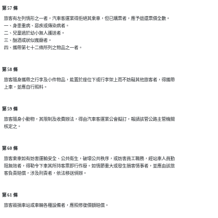
第 57 條
  旅客有左列情形之一者，汽車客運業得拒絕其乘車，但已購票者，應予退還票價全數。

  一、身患重病、惡疾或傳染病者。

  二、兒童過於幼小無人護送者。

  三、酗酒或狀似瘋癲者。

第 58 條
  旅客隨身攜帶之行李及小件物品，能置於座位下或行李架上而不妨礙其他旅客者，得攜帶

第 59 條
  旅客隨身小動物，其限制及收費辦法，得由汽車客運業公會擬訂，報請該管公路主管機關

第 60 條
  旅客乘車如有妨害運輸安全、公共衛生，破壞公共秩序，或妨害員工職務，經站車人員勤

  阻無效者，得勒令下車其所持客票即行作廢。如情節重大或發生損害情事者，並應由該旅

第 61 條