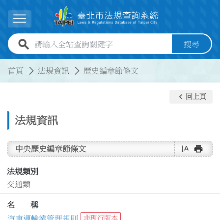
跳到主要內容
展開選單
全站查詢關鍵字欄位
搜尋
:::
:::
首頁
法規資訊
歷史編章節條文
keyboard_arrow_left
回上頁
法規資訊
text_rotate_vertical
print
中央歷史編章節條文
法規類別
交通類
名 稱
汽車運輸業管理規則
非現行版本