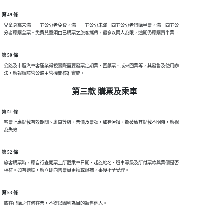
第 49 條
  兒童身高未滿一一五公分者免費，滿一一五公分未滿一四五公分者得購半票，滿一四五公

第 50 條
  公路及市區汽車客運業得視實際需要發票定期票、回數票、或來回票等，其發售及使用辦

第三款 購票及乘車
第 51 條
  客票上應記載有效期間、班車等級、票價及票號，如有污損、撕破致其記載不明時，應視

第 52 條
  旅客購票時，應自行查閱票上所載乘車日期、起訖站名、班車等級及所付票款與票價是否

第 53 條