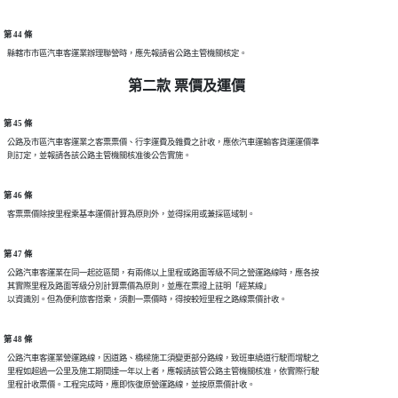
第 44 條
第二款 票價及運價
第 45 條
  公路及市區汽車客運業之客票票價、行李運費及雜費之計收，應依汽車運輸客貨運運價準

第 46 條
第 47 條
  公路汽車客運業在同一起訖區間，有兩條以上里程或路面等級不同之營運路線時，應各按

  其實際里程及路面等級分別計算票價為原則，並應在票證上註明「經某線」

第 48 條
  公路汽車客運業營運路線，因道路、橋樑施工須變更部分路線，致班車繞道行駛而增駛之

  里程如超過一公里及施工期間達一年以上者，應報請該管公路主管機關核准，依實際行駛
