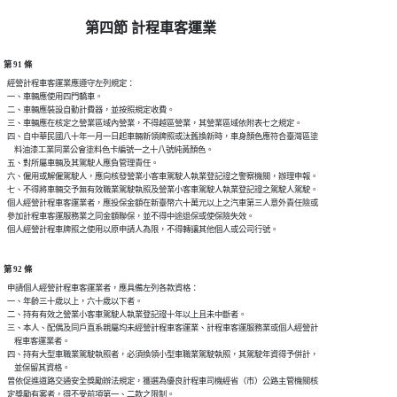
第四節 計程車客運業
第 91 條
  經營計程車客運業應遵守左列規定：

  一、車輛應使用四門轎車。

  二、車輛應裝設自動計費器，並按照規定收費。

  三、車輛應在核定之營業區域內營業，不得越區營業，其營業區域依附表七之規定。

  四、自中華民國八十年一月一日起車輛新領牌照或汰舊換新時，車身顏色應符合臺灣區塗

      料油漆工業同業公會塗料色卡編號一之十八號純黃顏色。

  五、對所屬車輛及其駕駛人應負管理責任。

  六、僱用或解僱駕駛人，應向核發營業小客車駕駛人執業登記證之警察機關，辦理申報。

  七、不得將車輛交予無有效職業駕駛執照及營業小客車駕駛人執業登記證之駕駛人駕駛。

  個人經營計程車客運業者，應投保金額在新臺幣六十萬元以上之汽車第三人意外責任險或

  參加計程車客運服務業之同金額聯保，並不得中途退保或使保險失效。

第 92 條
  申請個人經營計程車客運業者，應具備左列各款資格：

  一、年齡三十歲以上，六十歲以下者。

  二、持有有效之營業小客車駕駛人執業登記證十年以上且未中斷者。

  三、本人、配偶及同戶直系親屬均未經營計程車客運業、計程車客運服務業或個人經營計

      程車客運業者。

  四、持有大型車職業駕駛執照者，必須換領小型車職業駕駛執照，其駕駛年資得予併計，

      並保留其資格。

  曾依促進道路交通安全獎勵辦法規定，獲選為優良計程車司機經省（市）公路主管機關核

  定獎勵有案者，得不受前項第一、二款之限制。
