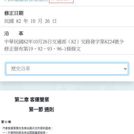
修正日期
民國 82 年 10 月 26 日
沿 革
中華民國82年10月26日交通部（82）交路發字第8224號令
修正發布第19、92、93、96-1條條文
切換選擇法規資訊內容
第二章 客運營業
第一節 通則
第 33 條
  汽車客運業應在各車站揭示左列章則圖表：

  一、行車時刻表及各站間距離里程表。
