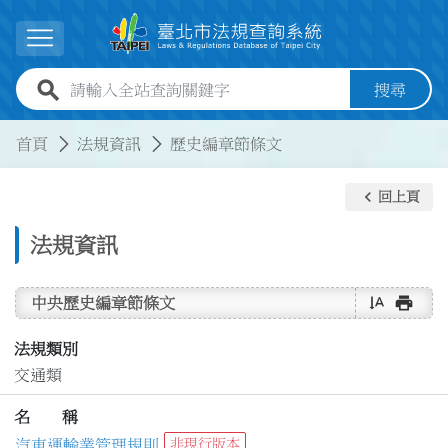
跳到主要內容
展開選單
全站查詢關鍵字欄位
搜尋
:::
:::
首頁
法規資訊
歷史編章節條文
keyboard_arrow_left
回上頁
法規資訊
text_rotate_vertical
print
中央歷史編章節條文
法規類別
交通類
名 稱
汽車運輸業管理規則
非現行版本