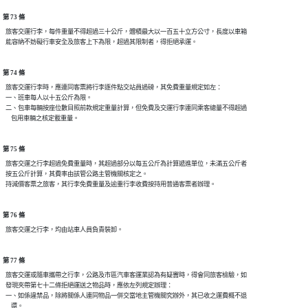
第 73 條
  旅客交運行李，每件重量不得超過三十公斤，體積最大以一百五十立方公寸，長度以車箱

第 74 條
  旅客交運行李時，應連同客票將行李逐件點交站員過磅，其免費重量規定如左：

  一、班車每人以十五公斤為限。

  二、包車每輛按座位數目照前款規定重量計算，但免費及交運行李連同乘客總量不得超過

第 75 條
  旅客交運之行李超過免費重量時，其超過部分以每五公斤為計算遞進單位，未滿五公斤者

  按五公斤計算，其費率由該管公路主管機關核定之。

第 76 條
第 77 條
  旅客交運或隨車攜帶之行李，公路及市區汽車客運業認為有疑竇時，得會同旅客檢驗，如

  發現夾帶第七十二條拒絕運送之物品時，應依左列規定辦理：

  一、如係違禁品，除將關係人連同物品一併交當地主管機關究辦外，其已收之運費概不退

      還。
