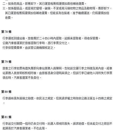
  二、如係危險品，即應卸下，其已運里程應照運價加兩倍補收運費。

  三、如係厭惡品、或是易於變壞、破損、不潔或易污損他物之物品及動物等，應即卸下，

      其已運里程應照運價加倍補收運費，但能妥為包裝者，准予繼續運送，仍照運價加倍

第 78 條
  行李運抵到達站後，旅客應於二十四小時內提取，逾期未提取者，得收保管費。

  公路汽車客運業於旅客提取行李時，憑行李票交付之。

第 79 條
  旅客之行李如票有遺失應即向車站業務人員聲明，告知該交運行李之特徵及其內容，經車

  站業務人員查明核對相符後，由旅客憑身分證明具領之。但該行李已被他人持所失行李票

第 80 條
  行李遇有喪失毀損之賠償，依民法之規定，但其請求權之時效依公路法第五十四條之規定

第 81 條
  行李逾交付期間一個月仍未交付時，託運人得視同喪失，請求賠償。但未能交付之原因不
