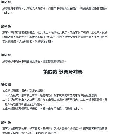
第 59 條
  旅客隨身小動物，其限制及收費辦法，得由汽車客運業公會擬訂，報請該管公路主管機關

第 60 條
  旅客乘車如有妨害運輸安全、公共衛生，破壞公共秩序，或妨害員工職務，經站車人員勤

  阻無效者，得勒令下車其所持客票即行作廢。如情節重大或發生損害情事者，並應由該旅

第 61 條
第四款 退票及補票
第 62 條
  旅客請求退票，得依左列規定辦理：

  一、不對號或不限車次之車票，應在有效日期末次車開車前向車站申請退還票價。

  二、對號或限制車次之車票，應在該次車開車前規定退票時限內向車站申請退還票價，其

      退票時限由汽車客運業自行規定。

第 63 條
  旅客因事或疾病須在中途下車者，其未經行路段之票價不得退還，但患病旅客得洽請所在
