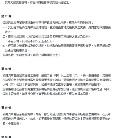
第 37 條
  公路汽車客運業營運班車在市區行經路線及設站地點，應依左列原則辦理：

  一、其行經市區內之路線及設站地點，基於維護當地交通秩序之需要，應與當地政府協議

      定之。

  二、市區行經路線，以能便捷直接到達業者在該市區所設之車站為原則。

  三、市區設站，其間隔不得少於五百公尺。

  四、經同意之營運路線及設站地點，當地政府如因實際需要得予調整變更，並應函請該管

      公路主管機關辦理。

第 38 條
  公路汽車客運營業經營之路線，通過二省（市）以上之省（市）、縣、鄉道路者，其路線

  在該管公路主管機關轄區外需要變更或增加設站，受理申請之公路主管機關應先商得相鄰

  之省（市）公路主管機關同意，如僅增減班次或變更車種，應於實施前函請知照。

  前項路線僅在該管公路主管機關轄區內變更或增加設站，應於實施前函知相鄰之省（市）

第 39 條
  公路汽車客運業經營路線，如有一部分跨越其他公路汽車客運業所經營之路線時，在其跨

  越區段內不得設站上下旅客，並不得發售區間票，但經該管公路主管機關視實際需要核定

第 40 條