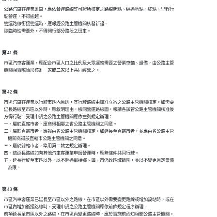
  公路汽車客運業班車，應依營運路線許可證所核定之路線起點、經過地點、終點、里程行

  駛營運，不得逾越。

  營運路線銜接營運時，應報經公路主管機關核發新證。

第 41 條
  市區汽車客運業，應配合市區人口之比例及大眾運輸需要之營業車輛、設備，由公路主管

第 42 條
  市區汽車客運業以行駛市區內原則，其行駛路線由該准立案之公路主管機關核定。如需要

  延長路線至市區以外時，應敘明理由，檢同營運路線圖，報請各該管公路主管機關核准後

  方得行駛。受理申請之公路主管機關應依左列規定辦理：

  一、屬於直轄市者，應商得相鄰之省公路主管機關之同意。

  二、屬於直轄市者，應報由省公路主管機關核定。如延長至直轄市者，並應由省公路主管

      機關商得該直轄市公路主管機關之同意。

  三、屬於縣轄市者，準用第二款之規定辦理。

  四、該延長路線如有其他汽車客運業申請營運時，應無條件共同行駛。

  五、延長行駛至市區以外，以不超過鄰接鄉、鎮、市仍政區域範圍，並以不變更原定票價

第 43 條
  市區汽車客運業已延長至市區以外之路線，在市區以外需要變更路線或增加設站時，或在

  市區內增加銜接路線時，受理申請之公路主管機關應依前條規定程序辦理。
