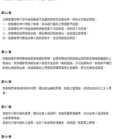
第 64 條
  公路客運班車行至中途因路阻不能運送旅客至到達站時，得依左列規定辦理：

  一、旅客願在停行地點下車者，其未經行路段之票價應予退還。

  二、旅客願在停行地點候路修通後搭乘下次班車者，得改搭下次班車。

  三、旅客願返回原起程站者，應免費送回原起程站，並退還全程票價。

第 65 條
  旅客誤乘班車時應按誤乘里程補收票價，並應免費送回原起程站或與原定路線距離最近之

  銜接站，其原購客票須經站車人員簽字並註明「路程錯誤」方可延期有效，如旅客不願回

第 66 條
  旅客無票乘車或持用失效票，應自起站補收票價；如無正當理由，並得加收百分之五十票

第 67 條
  旅客在行程中遺失客票，應向站車人員說明，並按原購票價補票，未向站車人員說明者，

  以無票乘車論。

第 68 條