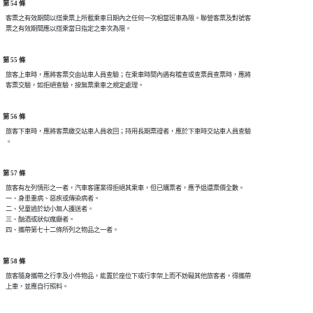
第 54 條
  客票之有效期間以搭乘票上所載乘車日期內之任何一次相當班車為限。聯營客票及對號客

第 55 條
  旅客上車時，應將客票交由站車人員查驗；在乘車時間內遇有稽查或查票員查票時，應將

第 56 條
  旅客下車時，應將客票繳交站車人員收回；持用長期票證者，應於下車時交站車人員查驗

第 57 條
  旅客有左列情形之一者，汽車客運業得拒絕其乘車，但已購票者，應予退還票價全數。

  一、身患重病、惡疾或傳染病者。

  二、兒童過於幼小無人護送者。

  三、酗酒或狀似瘋癲者。

第 58 條
  旅客隨身攜帶之行李及小件物品，能置於座位下或行李架上而不妨礙其他旅客者，得攜帶
