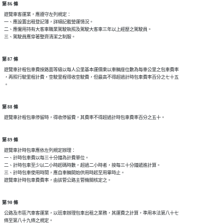
第 86 條
  遊覽車客運業，應遵守左列規定：

  一、應設置出租登記簿，詳細記載營運情況。

  二、應僱用持有大客車職業駕駛執照及駕駛大客車三年以上經歷之駕駛員。

第 87 條
  遊覽車計程包車費按路面等級以每人公里基本運價乘以車輛座位數為每車公里之包車費率

  ，再照行駛里程計費，空駛里程得收空駛費，但最高不得超過計時包車費率百分之七十五

第 88 條
第 89 條
  遊覽車計時包車應依左列規定辦理：

  一、計時包車費以每三十分鐘為計費單位。

  二、計時包車至少以二小時起碼時數，超過二小時者，按每三十分鐘遞進計算。

  三、計時包車使用時間，應自車輛開始供用時起至用畢時止。

第 90 條
  公路及市區汽車客運業，以班車辦理包車出租之業務，其運費之計算，準用本法第八十七
