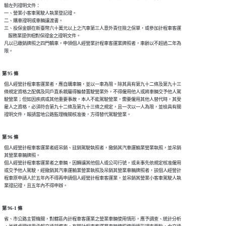
  驗左列證明文件：

  一、營業小客車駕駛人執業登記證。

  二、購車證明或車輛讓渡書。

  三、投保金額在新臺幣六十萬元以上之汽車第三人意外責任險之保單，或參加計程車客運

      服務業提供相對保證金之證明文件。

  凡以已繳銷牌照之四門轎車，申領個人經營業計程車客運業牌照者，車齡以不超過二年為

第 95 條
  個人經營計程車客運業者，應自購車輛，並以一車為限。除其具有第九十二條及第九十三

  條規定資格之配偶及同戶直系親屬得輪替置駛營業外，不得僱用他人或將車輛交予他人駕

  駛營業；但如因疾病或其他重要事故，本人不能駕駛營業，需要僱用其他人替代時，其受

  雇人之資格，必須符合第九十二條及第九十三條之規定，且一次以一人為限，並檢具有關

第 96 條
  個人經營計程車客運業者經吊銷、註銷駕駛執照者，撤銷其汽車運輸業營業執照，並吊銷

  其營業車輛牌照。

  個人經營計程車客運業者之車輛，因轉讓其他個人或公司行號，或未事先依規定核准僱用

  或交予他人駕駛，經撤銷其汽車運輸業營業執照及吊銷其營業車輛牌照者，該個人經營計

  程車原申請人於五年內不得再申請個人經營計程車客運業，並吊銷其營業小客車駕駛人執

第 96-1 條
  省、市公路主管機關，對轄區內計程車客運業之營業車輛使用情形，應予調查、統計分析
