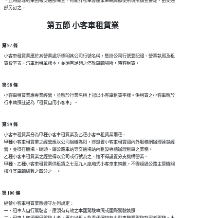
  ，並將處理結果函報交通部備查。有關計程車客運業車輛牌照使用情形調查要點，由交通

第五節 小客車租賃業
第 97 條
  小客車租賃業應於其營業處所標明其公司行號名稱，懸掛公司行號登記證、營業執照及租

第 98 條
  小客車租賃業應專業經營，並應於行業名稱上冠以小客車租賃字樣。供租賃之小客車應於

第 99 條
  小客車租賃業分為甲種小客車租賃業及乙種小客車租賃業兩種。

  甲種小客車租賃業之經營應以公司組織為限，得設置小客車租賃國內外服務網辦理連鎖經

  營，並得在機場、碼頭、鐵公路車站等交通場站內租設專櫃辦理租車之業務。

  乙種小客車租賃業之經營得以公司或行號為之，惟不得設置分支機構營業。

  甲種、乙種小客車租賃業供租賃之七至九人座廂式小客車車輛數，不得超過公路主管機關

第 100 條
  經營小客車租賃業應遵守左列規定：

  一、租車人自行駕駛者，應領有有效之本國駕駛執照或國際駕駛執照。
