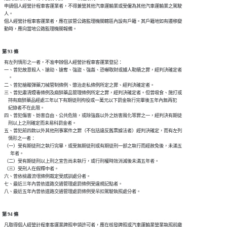
  申請個人經營計程車客運業者，不得兼營其他汽車運輸業或受僱為其他汽車運輸業之駕駛

  人。

  個人經營計程車客運業者，應在該管公路監理機關轄區內設有戶籍。其戶籍地如有遷移變

第 93 條
  有左列情形之一者，不准申辦個人經營計程車客運業登記：

  一、曾犯故意殺人、搶劫、搶奪、強盜、強姦、恐嚇取財或擄人勒贖之罪，經判決確定者

      。

  二、曾犯槍礮彈藥刀械管制條例、懲治走私條例所定之罪、經判決確定者。

  三、曾犯肅清煙毒條例及麻醉藥品管理條例所定之罪，經判決確定者。但曾吸食、施打或

      持有麻醉藥品經處三年以下有期徒刑拘役或一萬元以下罰金執行完畢後五年內無再犯

      紀錄者不在此限。

  四、曾犯傷害、妨害自由、公共危險，或除強姦以外之妨害風化等罪之一，經判決有期徒

      刑以上之刑確定而未易科罰金者。

  五、曾犯前四款以外其他刑事案件之罪（不包括違反舊票據法者）經判決確定，而有左列

      情形之一者：

  （一）受有期徒刑之執行完畢，或受無期徒刑或有期徒刑一部之執行而經赦免後，未滿五

        年者。

  （二）受有期徒刑以上刑之宣告尚未執行，或行刑權時效消滅後未滿五年者。

  （三）受刑人在假釋中者。

  六、曾依檢肅流氓條例裁定受感訓處分者。

  七、最近三年內曾依道路交通管理處罰條例受違規記點者。

第 94 條
  凡取得個人經營計程車客運業牌照申領許可者，應在核發牌照或汽車運輸業營業執照前繳
