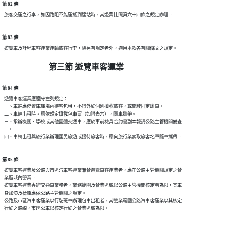
第 82 條
第 83 條
第三節 遊覽車客運業
第 84 條
  遊覽車客運業應遵守左列規定：

  一、車輛應停置車庫場內待客包租，不得外駛個別攬載旅客，或開駛固定班車。

  二、車輛出租時，應依規定填載包車票（如附表六），隨車攜帶。

  三、承辦機關、學校或其他團體交通車，應於事前檢具合約書副本報請公路主管機關備查

      。

第 85 條
  遊覽車客運業及公路與市區汽車客運業兼營遊覽車客運業者，應在公路主管機關規定之營

  業區域內營業。

  遊覽車客運業專辦交通車業務者，業務範圍及營業區域以公路主管機關核定者為限，其車

  身加漆及標識應依公路主管機關之規定。

  公路及市區汽車客運業以行駛班車辦理包車出租者，其營業範圍公路汽車客運業以其核定
