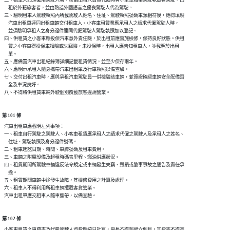
  二、租車人如須僱用駕駛人者，應由出租人負責代僱持有小型車職業駕駛執照者駕駛。出

      租於外籍旅客者，並由熟諳外國語言之優良駕駛人代為駕駛。

  三、驗明租車人駕駛執照內所載駕駛人姓名、住址、駕駛執照號碼車類相符後，始得填製

      汽車出租單連同出租車輛交付租車人。小客車租賃業應承租人之請求代僱駕駛人時，

      並須驗明承租人之身分證件連同代僱駕駛人駕駛執照加以登記。

  四、供租賃之小客車應投保汽車意外責任險，於出租前應實施檢修，保持良好狀態。供租

      賃之小客車得投保車損險或失竊險，未投保時，出租人應告知租車人，並載明於出租

      單。

  五、應備置汽車出租紀錄簿詳細記載租賃情況，並至少保存兩年。

  六、應明示承租人隨身攜帶汽車出租單及行車執照以備查驗。

  七、交付出租汽車時，應與承租汽車駕駛員一併檢驗該車輛，並簽證確認車輛安全配備齊

      全及車況良好。

第 101 條
  汽車出租單應載明左列事項：

  一、租車自行駕駛之駕駛人、小客車租賃應承租人之請求代僱之駕駛人及承租人之姓名、

      住址、駕駛執照及身分證件號碼。

  二、租車起訖日期、時間、車牌號碼及租車費用。

  三、車輛之附屬設備及起租時碼表里程、燃油供應狀況。

  四、租賃期間所駕駛車輛違反法令規定或車輛發生失竊、毀損或肇事事故之通告及責任承

      擔。

  五、租賃期間車輛中途發生故障，其檢修費用之計算及處理。

  六、租車人不得利用所租車輛攬載客貨營業。

第 102 條
  小客車租賃之車費率及代雇駕駛人資費應按日計算，最長不得超過六個月，其費率不得高
