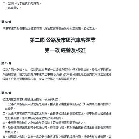
  二、票價、行李運費及雜費表。

第 34 條
第二節 公路及市區汽車客運業
第一款 經營及核准
第 35 條
  公路之同一路線，以由公路汽車客運業一家經營為原則。但其營業車輛、設備均不適應大

  眾運輸需要，或其他公路汽車運業之車輛必須通行其中部分路段始能運貫其兩端之營運路

第 36 條
  公路汽車客運業行駛路線及期限，依左列規定：

  一、公路汽車客運業申請營運之路線，由該管公路主管機關核定，如有實際需要得酌情予

      以變更。

  二、公路汽車客運業申請營業之期限，由各該公路主管機關核定之。但申請延長營運路線

      之行駛期限，應與原核定路線之剩餘期限相同。

  三、申請營運臨時性之路線由該管公路主管機關視實際需要核定之。

  四、原營運路線因故暫時不能通行時，得借道行駛，其期限由該管公路主管機關視實際需

      要核定之。

  五、新開闢之公路，如為一家公路汽車客運業之營運路線所包圍，得優先核交其營運，如
