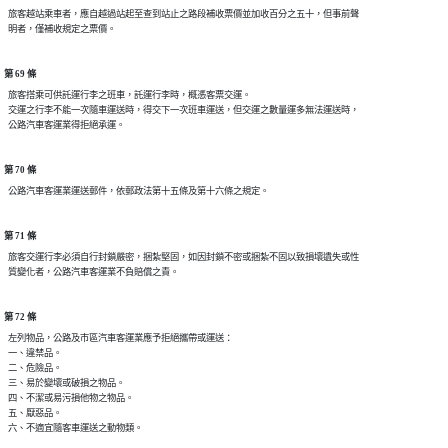
  旅客越站乘車者，應自越過站起至查到站止之路段補收票價並加收百分之五十，但事前聲

第 69 條
  旅客搭乘可供託運行李之班車，託運行李時，概憑客票交運。

  交運之行李不能一次隨車運送時，得交下一次班車運送，但交運之數量運多無法運送時，

第 70 條
第 71 條
  旅客交運行李必須自行封鎖嚴密，捆紮堅固，如因封鎖不密或捆紮不固以致損壞遺失或性

第 72 條
  左列物品，公路及市區汽車客運業應予拒絕攜帶或運送：

  一、違禁品。

  二、危險品。

  三、易於變壞或破損之物品。

  四、不潔或易污損他物之物品。

  五、厭惡品。
