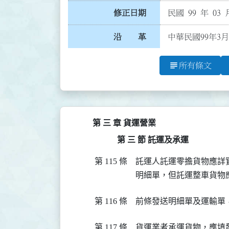
修正日期
民國 99 年 03 
沿 革
中華民國99年3月
subject
所有條文
第 三 章 貨運營業
第 三 節 託運及承運
第 115 條
託運人託運零擔貨物應詳
明細單，但託運整車貨物
第 116 條
前條發送明細單及運輸單
第 117 條
貨運業者承運貨物，應填