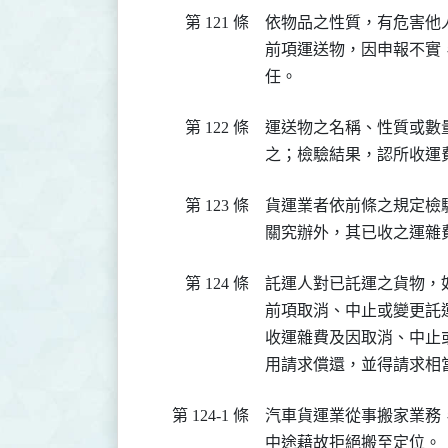
第 121 條
依物品之性質，有危害他
前項運送物，因申報不實
任。
第 122 條
運送物之名稱、性質或數
之；檢驗結果，認所收運
第 123 條
貨運業者依前條之規定檢
關究辦外，其已收之運雜
第 124 條
託運人對已託運之貨物，
前項取消、中止或變更託
收運雜費及因取消、中止
用請求償還，並得請求相
第 124-1 條
汽車貨運業從事搬家業務
中途藉故拒絕搬至定位。