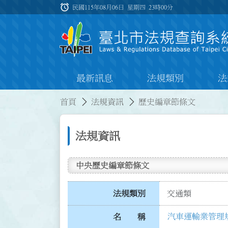
跳到主要內容
alarm
:::
民國115年08月06日 星期四
23時00分
最新訊息
法規類別
法
:::
:::
首頁
法規資訊
歷史編章節條文
法規資訊
中央歷史編章節條文
法規類別
交通類
汽車運輸業管理
名 稱