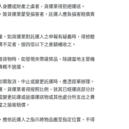
人身體或財產之虞者，貨運業得拒絕運送。

，致貨運業蒙受損害者，託運人應負損害賠償責

量，如貨運業對託運人之申報有疑義時，得檢驗

費不足者，按四倍以下之差額補收之。
驗貨物時，如發現夾帶違禁品，除請當地主管機

費概不退還。　　　　
如需取消、中止或變更託運時，應憑提單辦理。

運，貨運業者得按照比例，就其已經運送部分計

或變更託運或返還運送物或其他處分所支出之費

當之損害賠償。
，應依託運人之指示將物品搬至指定位置，不得
