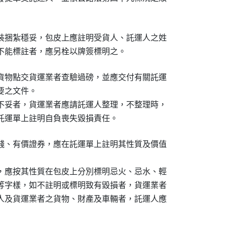
　　　　　　　　　　　　
裝捆紮穩妥，包皮上應註明受貨人、託運人之姓

不能標註者，應另栓以牌簽標明之。
貨物點交貨運業者查驗過磅，並應交付有關託運

要之文件。　　　　　　　　

不妥者，貨運業者應請託運人整理，不整理時，

託運單上註明自負喪失毀損責任。
錢、有價證券，應在託運單上註明其性質及價值

，應按其性質在包皮上分別標明忌火、忌水、輕

等字樣，如不註明或標明致有毀損者，貨運業者

人及貨運業者之貨物、財產及車輛者，託運人應
