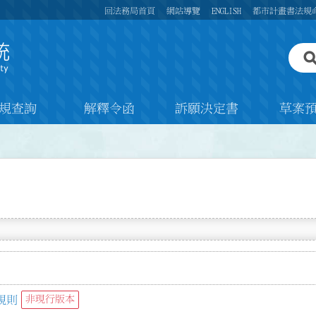
回法務局首頁
網站導覽
ENGLISH
都市計畫書法規
規查詢
解釋令函
訴願決定書
草案
規則
非現行版本