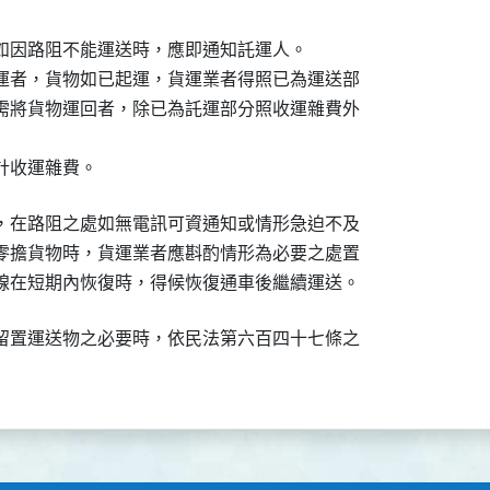
如因路阻不能運送時，應即通知託運人。

運者，貨物如已起運，貨運業者得照已為運送部

需將貨物運回者，除已為託運部分照收運雜費外

計收運雜費。　　　　　　　　　
，在路阻之處如無電訊可資通知或情形急迫不及

零擔貨物時，貨運業者應斟酌情形為必要之處置

線在短期內恢復時，得候恢復通車後繼續運送。
留置運送物之必要時，依民法第六百四十七條之
