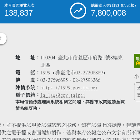
本月頁面瀏覽人次
總造訪人次
(自93.07.26起)
138,837
7,800,008
策
地 址
110204 臺北市信義區市府路1號8樓東
北區
電 話
1999
(非臺北市
02-27208889
)
小
傳 真
02-27596695、02-27593266
陳情系統
https://1999.gov.taipei
電子信箱
la_laws@gov.taipei
本局信箱係處理與系統相關之問題，其餘市政問題請至陳
情系統反映。
索，並不提供法規及法律諮詢之服務，如有法律上的疑義，建議
提供之電子檔或書面編排製作，若與本府公報之公布文字有所不