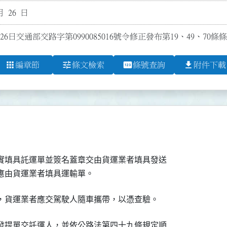
月 26 日
26日交通部交路字第0990085016號令修正發布第19、49、70條條
apps
tune
pin
file_download
編章節
條文檢索
條號查詢
附件下載
實填具託運單並簽名蓋章交由貨運業者填具發送

應由貨運業者填具運輸單。　
，貨運業者應交駕駛人隨車攜帶，以憑查驗。
發提單交託運人，並依公路法第四十九條規定順
