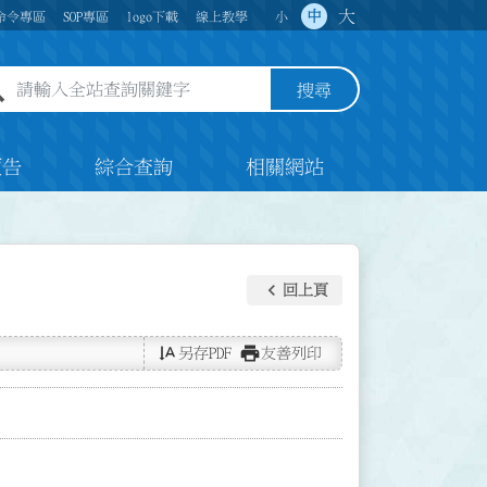
大
中
命令專區
SOP專區
logo下載
線上教學
小
全站查詢關鍵字欄位
搜尋
預告
綜合查詢
相關網站
keyboard_arrow_left
回上頁
text_rotate_vertical
print
另存PDF
友善列印