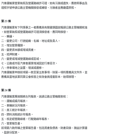
汽車運輸業營業執照及營運路線許可證，如有污損或遺失，應敘明事由及

證照字號申請公路主管機關換發或補發，污損者並應繳還原照。
第 23 條
汽車運輸業有下列情事之一者應備具有關書類圖說報請公路主管機關核准

。如營業執照或營運路線許可證須換發者，應同時換發。

一、轉讓。

二、變更公司、行號組織、名稱、地址或負責人。

三、增加營業種類。

四、變更資本額或增減資產。

五、抵押財產。

六、變更或增減營運路線或區域。

七、公路或市區汽車客運業增減固定行車班次。

八、停車場地之設置、增減或遷移。

汽車運輸業申辦前項第一款至第五款事項，除第一項所應備具文件外，並

應備具當地該業同業公會核發之有效會員證書影本，始得辦理。
第 24 條
汽車運輸業應按期將左列報表，送請公路主管機關查核：　　　

一、運輸成績月報表。

二、車輛狀況月報表。

三、員工統計年報表。

四、燃料消耗統計年報表。

五、核定經營路線者，行駛路線年報表。

六、營業報告書。

前項第六款所稱之營業報告書，包括資產負債表，財產目錄、損益計算書

，盈餘分配表。　　　　　　　　　　　　　　　　　