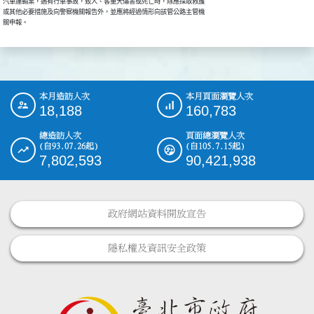
汽車運輸業，遇有行車事故，致人、客重大傷害或死亡時，除應採取救護

或其他必要措施及向警察機關報告外，並應將經過情形向該管公路主管機

關申報。
本月造訪人次
本月頁面瀏覽人次
:::
18,188
160,783
總造訪人次
頁面總瀏覽人次
(自93.07.26起)
(自105.7.15起)
7,802,593
90,421,938
政府網站資料開放宣告
隱私權及資訊安全政策