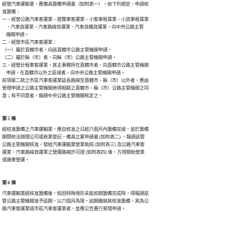
經營汽車運輸業，應備具籌備申請書（如附表一），依下列規定，申請核

准籌備：

一、經營公路汽車客運業、遊覽車客運業、小客車租賃業、小貨車租賃業

    、汽車貨運業、汽車路線貨運業、汽車貨櫃貨運業，向中央公路主管

    機關申請。

二、經營市區汽車客運業：

（一）屬於直轄市者，向該直轄市公路主管機關申請。

（二）屬於縣（市）者，向縣（市）公路主管機關申請。

三、經營計程車客運業，其主事務所在直轄市者，向直轄市公路主管機關

    申請，在直轄市以外之區域者，向中央公路主管機關申請。

前項第二款之市區汽車客運業延長路線至直轄市、縣（市）以外者，應由

受理申請之公路主管機關商得相鄰之直轄市、縣（市）公路主管機關之同

意；有不同意者，報請中央公路主管機關核定之。
第 5 條
經核准籌備之汽車運輸業，應自核准之日起六個月內籌備完竣，並於籌備

期間依法辦理公司或商業登記，備具立案申請書 (如附表二) ，報請該管

公路主管機關核准，發給汽車運輸業營業執照 (如附表三) 及公路汽車客

運業、汽車路線貨運業之營運路線許可證 (如附表四) 後，方得開始營業

或通車營運。
第 6 條
汽車運輸業經核准籌備後，如因特殊情形未能如期籌備完成時，得報請該

管公路主管機關准予延期，以六個月為限，逾期撤銷其核准籌備。其為公

路汽車客運業或市區汽車客運業者，並應公告重行受理申請。