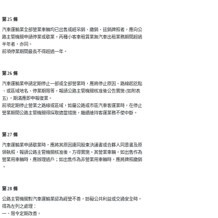
第 25 條
汽車運輸業全部營業車輛均已出售或經吊銷、繳銷、註銷牌照者，應向公

路主管機關申請停業或歇業。丙種小客車租賃業無汽車出租業務期間超過

半年者，亦同。                                                  

前項停業期間最長不得超過一年。
第 26 條
汽車運輸業申請定期停止一部或全部營業時，應將停止原因、路線起訖點

、或區域地名、停業期限等，報請公路主管機關核准後公告實施 (如附表

五) ，期滿應即申報復業。

前項定期停止營業之路線或區域，如屬公路或市區汽車客運業時，在停止

營業期間公路主管機關得採取適當措施，繼續維持客運業務不使中斷。
第 27 條
汽車運輸業申請歇業時，應將其原因連同股東決議書或合夥人同意書及原

領執照，報請公路主管機關核准後，方得實施。其營業車輛，如出售作為

營業用車輛時，應辦理過戶；如出售作為非營業用車輛時，應將牌照繳銷

。
第 28 條
公路主管機關對汽車運輸業認為經營不善，妨礙公共利益或交通安全時，

得為左列之處理：

一、限令定期改善。
