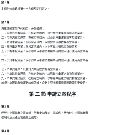
第 1 條
本規則依公路法第七十九條規定訂定之。
第 2 條
汽車運輸業依下列規定，分類營運：

一、公路汽車客運業：在核定路線內，以公共汽車運輸旅客為營業者。

二、市區汽車客運業：在核定區域內，以公共汽車運輸旅客為營業者。

三、遊覽車客運業：在核定區域內，以遊覽車包租載客為營業者。

四、計程車客運業：在核定區域內，以小客車出租載客為營業者。

五、小客車租賃業：以小客車或小客貨兩用車租與他人自行使用為營業者

    。

六、小貨車租賃業：以小貨車或小客貨兩用車租與他人自行使用為營業者

    。

七、汽車貨運業：以載貨汽車運送貨物為營業者。

八、汽車路線貨運業：在核定路線內，以載貨汽車運送貨物為營業者。

九、汽車貨櫃貨運業：在核定區域內，以聯結車運送貨櫃貨物為營業者。

前項汽車運輸業營運路線或區域，公路主管機關得視實際需要酌予變更。
第 二 節 申請立案程序
第 3 條
經營汽車運輸業之資本額、營業車輛及站、場設備，應合於汽車運輸業審

核細則及公路主管機關之規定。
第 4 條