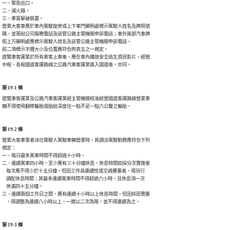
一、緊急出口。

二、滅火器。

三、車窗擊破裝置。

營業大客車應於車內駕駛座旁或上下車門顯明處標示駕駛人姓名及牌照號

碼，並張貼公司服務電話及該管公路主管機關申訴電話；車外尾部汽車牌

照上方顯明處應標示駕駛人姓名及該管公路主管機關申訴電話。

前二項標示字體大小及位置應符合附表五之一規定。

遊覽車客運業於所有乘客上車後，應在車內播放安全逃生資訊影片。經營

中程、長程國道客運路線之公路汽車客運業進入國道後，亦同。
第 19-1 條
遊覽車客運業及公路汽車客運業經主管機關核准經營國道客運路線營業車

輛不得使用翻修輪胎或胎紋深度任一點不足一點六公釐之輪胎。
第 19-2 條
營業大客車業者派任駕駛人駕駛車輛營業時，其調派駕駛勤務應符合下列

規定：

一、每日最多駕車時間不得超過十小時。

二、連續駕車四小時，至少應有三十分鐘休息，休息時間如採分次實施者

    每次應不得少於十五分鐘。但因工作具連續性或交通壅塞者，得另行

    調配休息時間；其最多連續駕車時間不得超過六小時，且休息須一次

    休滿四十五分鐘。

三、連續兩個工作日之間，應有連續十小時以上休息時間。但因排班需要

    ，得調整為連續八小時以上，一週以二次為限，並不得連續為之。
第 19-3 條