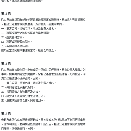
租用者，應於實施前函送對方查照。　　　　　　
第 15 條
汽車運輸業與同業或其他運輸業辦理聯運或聯營時，應檢具左列書類圖說

，報請公路主管機關核准後，方得實施，變更時亦同。　

一、雙方公司、行號名稱、地址及負責人姓名。

二、聯運或聯營之路線或區域及業務範圍。　

三、運費計付方式。　　　　　　　　　　

四、聯運或聯營契約副本。　　　　

五、有關路線或區域圖。

前項規定如同屬汽車運輸業時，應聯合申請之。　　　　　　　
第 16 條
汽車運輸業如需在同一路線或同一區域共同經營時，應由當事人開具左列

事項，檢具共同經營契約副本，會報公路主管機關核准後，方得實施，期

滿仍須繼續或中途停止時，亦同。　　　　　　　　　

一、雙方公司、行號名稱、地址及負責人姓名。　　　

二、共同經營之事由及期間。

三、共同經營之業務範圍及方法。

四、經營收入及經費分攤之計算方法。

五、股東決議書或合夥人同意書副本。
第 17 條
公路及市區汽車客運業營運路線，因天災或其他特殊事故不能通行班車時

，應敘明原因，並將預計恢復通車日期公告，報請公路主管機關及當地政

府備查。恢復通車時，亦同。　　　　　　　　　　　