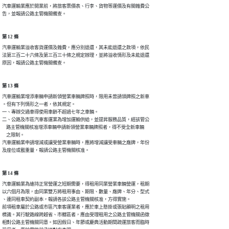
汽車運輸業應於開業前，將旅客票價表、行李、貨物等運價及有關雜費公

告，並報請公路主管機關備查。　　　　　　　　　　　　
第 12 條
汽車運輸業溢收客貨運價及雜費，應分別退還，其未能退還之款項，依民

法第三百二十六條及第三百三十條之規定辦理，並將溢收情形及未能退還

原因，報請公路主管機關備查。　　　　　　　　　　
第 13 條
汽車運輸業增添車輛申請新領營業車輛牌照時，限用未曾請領牌照之新車

。但有下列情形之一者，依其規定。

一、專辦交通車得使用車齡不超過七年之車輛。

二、公路及市區汽車客運業為增加運輸供給，並提昇服務品質，經該管公

    路主管機關核准增添車輛申請新領營業車輛牌照者，得不受全新車輛

    之限制。

汽車運輸業申請增減或讓受營業車輛時，應將增減讓受車輛之廠牌，年份

及座位或載重量，報請公路主管機關核准。
第 14 條
汽車運輸業為維持正常營運之短期需要，得租用同業營業車輛營運，租期

以六個月為限，由同業雙方將租用事由、期限、數量、廠牌、年分、型式

、連同租車契約副本，報請各該公路主管機關核准，方得實施。

前項租車屬於公路或市區汽車客運業者，應於車上懸掛或張貼顯明之租用

標識。其行駛路線跨越省、市轄區者，應由受理租用之公路主管機關函徵

相對公路主管機關同意。如因假日、年節或慶典活動期間疏運旅客而臨時
