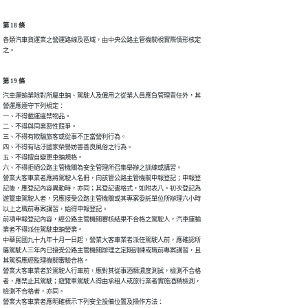
第 18 條
各類汽車貨運業之營運路線及區域，由中央公路主管機關視實際情形核定

之。
第 19 條
汽車運輸業除對所屬車輛、駕駛人及僱用之從業人員應負管理責任外，其

營運應遵守下列規定：

一、不得載運違禁物品。

二、不得與同業惡性競爭。

三、不得有欺騙旅客或從事不正當營利行為。

四、不得有玷汙國家榮譽妨害善良風俗之行為。

五、不得擅自變更車輛規格。

六、不得拒絕公路主管機關為安全管理所召集舉辦之訓練或講習。

營業大客車業者應將駕駛人名冊，向該管公路主管機關申報登記；申報登

記後，應登記內容異動時，亦同；其登記書格式，如附表八。初次登記為

遊覽車駕駛人者，另應接受公路主管機關或其專案委託單位所辦理六小時

以上之職前專案講習，始得申報登記。

前項申報登記內容，經公路主管機關審核結果不合格之駕駛人，汽車運輸

業者不得派任駕駛車輛營業。

中華民國九十九年十月一日起，營業大客車業者派任駕駛人前，應確認所

屬駕駛人三年內已接受公路主管機關辦理之定期訓練或職前專案講習，且

其駕照應經監理機關審驗合格。

營業大客車業者於駕駛人行車前，應對其從事酒精濃度測試，檢測不合格

者，應禁止其駕駛；遊覽車駕駛人得由承租人或旅行業者實施酒精檢測，

檢測不合格者，亦同。

營業大客車業者應明確標示下列安全設備位置及操作方法：
