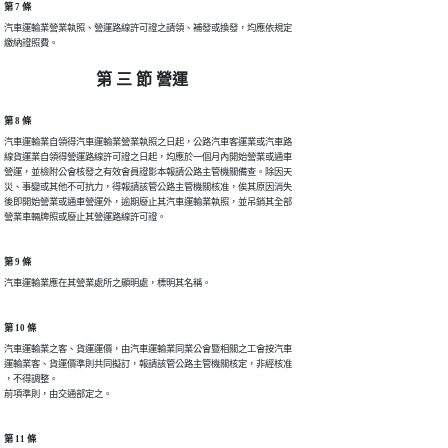
第 7 條
汽車運輸業營業執照、營運路線許可證之請領、補發或換發，均應依規定

繳納證照費。　　　　　　　　　　　　　　　　　　　　
第 三 節 營運
第 8 條
汽車運輸業自領得汽車運輸業營業執照之日起，公路汽車客運業或汽車路

線貨運業自領得營運路線許可證之日起，均應於一個月內開始營業或通車

營運，並檢附公會核發之有效會員證影本報請公路主管機關備查。除因天

災、事變或其他不可抗力，得報請該管公路主管機關核准，俟其原因消失

後即開始營業或通車營運外，逾期廢止其汽車運輸業執照，並吊銷其全部

營業車輛牌照或廢止其營運路線許可證。
第 9 條
汽車運輸業應在其營業處所之顯明處，標明其名稱。
第 10 條
汽車運輸業之客、貨運運價，由汽車運輸業同業公會暨相關之工會按汽車

運輸業客、貨運價準則共同擬訂，報請該管公路主管機關核定，非經核准

，不得調整。

前項準則，由交通部定之。
第 11 條