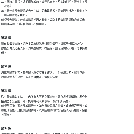
二、應改善事項，逾期尚無成效，或違抗命令，不為改善時，得停止其部

    分營業。

三、受停止部分營業處分一年以上仍未改善者，經交通部核准，撤銷其汽

    車運輸業營業執照。

前項部分營業之停止或營業執照之撤銷，公路主管機關應採取適當措施，

繼續維持客、貨運輸業務，不使中斷。
第 29 條
遇有非常災害時，公路主管機關為應付緊急需要，得調用轄區內之汽車、

修護設備及必要人員，汽車運輸業不得拒絕。因而受有損失者，得申請補

償。
第 30 條
汽車運輸業對客、貨運輸，應準時安全運送之。但急病患者、郵件包裹、

易腐貨物或於公益上有正當理由者，得優先運送。　　　　
第 31 條
汽車運輸業對於站、車內所有人不明之運送物、寄存品或遺留物，應公告

招領之；公告逾一年，仍無權利人領取時，取得其所有權。

前項運送物、寄存品或遺留物，如有易於腐壞之性質，或其保管困難，或

顯見其價值不足抵償運雜費時，汽車運輸業得於公告期間先行拍賣，保管

其價金。
第 32 條