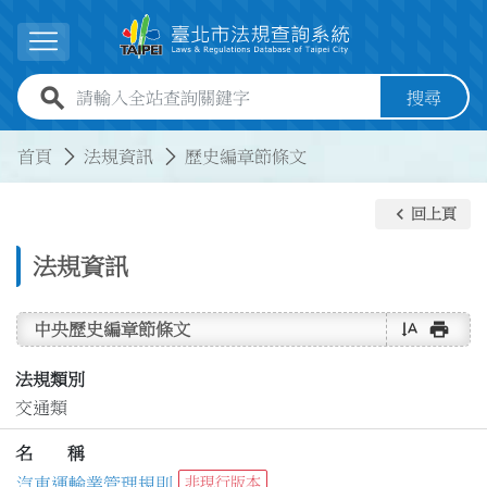
跳到主要內容
展開選單
全站查詢關鍵字欄位
搜尋
:::
:::
首頁
法規資訊
歷史編章節條文
keyboard_arrow_left
回上頁
法規資訊
text_rotate_vertical
print
中央歷史編章節條文
法規類別
交通類
名 稱
汽車運輸業管理規則
非現行版本