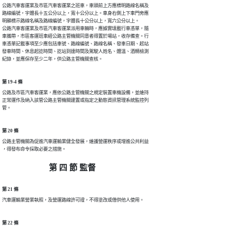
公路汽車客運業及市區汽車客運業之班車，車頭前上方應標明路線名稱及

路線編號，字體長十五公分以上，寬十公分以上。車身右側上下車門旁應

明顯標示路線名稱及路線編號，字體長十公分以上，寬六公分以上。

公路汽車客運業及市區汽車客運業派用車輛時，應據實填載行車憑單，隨

車攜帶，市區客運班車經公路主管機關同意者得置於場站，收存備查。行

車憑單記載事項至少應包括車號、路線編號、路線名稱、發車日期、起站

發車時間、休息起訖時間、訖站到達時間及駕駛人姓名、體溫、酒精檢測

紀錄，並應保存至少二年，供公路主管機關查核。
第 19-4 條
公路及市區汽車客運業，應依公路主管機關之規定裝置車機設備，並維持

正常運作及納入該管公路主管機關建置或指定之動態資訊管理系統監控列

管。
第 20 條
公路主管機關為促進汽車運輸業健全發展，維護營運秩序或增進公共利益

，得發布命令採取必要之措施。
第 四 節 監督
第 21 條
汽車運輸業營業執照，及營運路線許可證，不得塗改或借供他人使用。
第 22 條