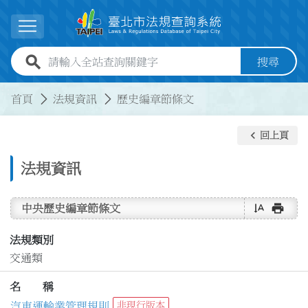
跳到主要內容
展開選單
全站查詢關鍵字欄位
搜尋
:::
:::
首頁
法規資訊
歷史編章節條文
keyboard_arrow_left
回上頁
法規資訊
text_rotate_vertical
print
中央歷史編章節條文
法規類別
交通類
名 稱
汽車運輸業管理規則
非現行版本