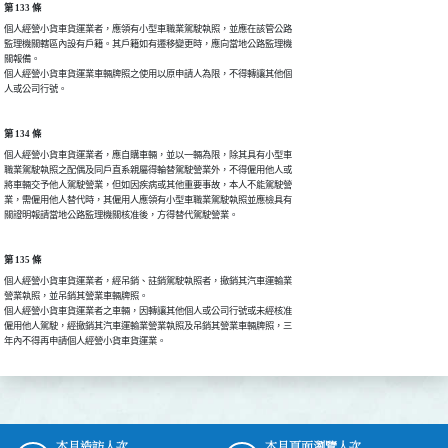
第 133 條
個人經營小貨車貨運業者，應領有小型車職業駕駛執照，並應在該管公路

監理機關轄區內設有戶籍。其戶籍如有遷移變更時，應向當地公路監理機

關報備。

個人經營小貨車貨運業車輛牌照之使用以原申請人為限，不得轉讓其他個

人或公司行號。
第 134 條
個人經營小貨車貨運業者，應自購車輛，並以一輛為限，除其具有小型車

職業駕駛執照之配偶及同戶直系親屬得輪替駕駛營業外，不得僱用他人或

將車輛交予他人駕駛營業，但如因疾病或其他重要事故，本人不能駕駛營

業，需僱用他人替代時，其僱用人應領有小型車職業駕駛執照並應檢具有

關證明報請當地公路監理機關核准後，方得替代駕駛營業。
第 135 條
個人經營小貨車貨運業者，經吊銷、註銷駕駛執照者，撤銷其汽車運輸業

營業執照，並吊銷其營業車輛牌照。

個人經營小貨車貨運業者之車輛，因轉讓其他個人或公司行號或未經核准

僱用他人駕駛，經撤銷其汽車運輸業營業執照及吊銷其營業車輛牌照，三

年內不得再申請個人經營小貨車貨運業。
本月造訪人次
本月頁面瀏覽人次