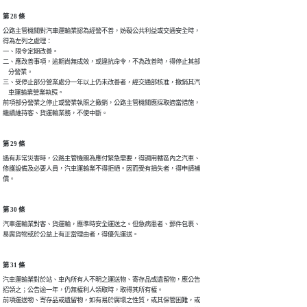
第 28 條
公路主管機關對汽車運輸業認為經營不善，妨礙公共利益或交通安全時，

得為左列之處理：

一、限令定期改善。

二、應改善事項，逾期尚無成效，或違抗命令，不為改善時，得停止其部

    分營業。

三、受停止部分營業處分一年以上仍未改善者，經交通部核准，撤銷其汽

    車運輸業營業執照。

前項部分營業之停止或營業執照之撤銷，公路主管機關應採取適當措施，

繼續維持客、貨運輸業務，不使中斷。
第 29 條
遇有非常災害時，公路主管機關為應付緊急需要，得調用轄區內之汽車、

修護設備及必要人員，汽車運輸業不得拒絕。因而受有損失者，得申請補

償。
第 30 條
汽車運輸業對客、貨運輸，應準時安全運送之。但急病患者、郵件包裹、

易腐貨物或於公益上有正當理由者，得優先運送。　　　　
第 31 條
汽車運輸業對於站、車內所有人不明之運送物、寄存品或遺留物，應公告

招領之；公告逾一年，仍無權利人領取時，取得其所有權。

前項運送物、寄存品或遺留物，如有易於腐壞之性質，或其保管困難，或
