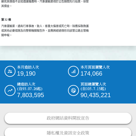
顯見其價值不足抵償運雜費時，汽車運輸業得於公告期間先行拍賣，保管

其價金。
第 32 條
汽車運輸業，遇有行車事故，致人、客重大傷害或死亡時，除應採取救護

或其他必要措施及向警察機關報告外，並應將經過情形向該管公路主管機

關申報。
本月造訪人次
本月頁面瀏覽人次
:::
19,190
174,066
總造訪人次
頁面總瀏覽人次
(自93.07.26起)
(自105.7.15起)
7,803,595
90,435,221
政府網站資料開放宣告
隱私權及資訊安全政策