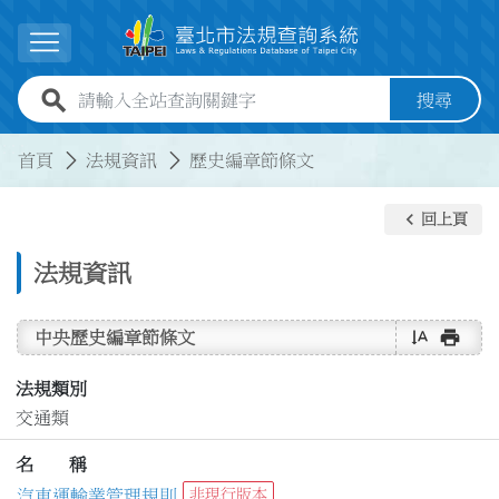
跳到主要內容
展開選單
全站查詢關鍵字欄位
搜尋
:::
:::
首頁
法規資訊
歷史編章節條文
keyboard_arrow_left
回上頁
法規資訊
text_rotate_vertical
print
中央歷史編章節條文
法規類別
交通類
名 稱
汽車運輸業管理規則
非現行版本