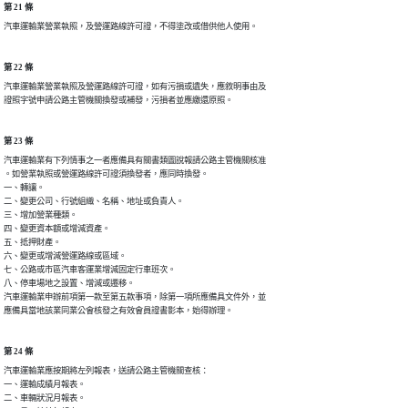
第 21 條
汽車運輸業營業執照，及營運路線許可證，不得塗改或借供他人使用。
第 22 條
汽車運輸業營業執照及營運路線許可證，如有污損或遺失，應敘明事由及

證照字號申請公路主管機關換發或補發，污損者並應繳還原照。
第 23 條
汽車運輸業有下列情事之一者應備具有關書類圖說報請公路主管機關核准

。如營業執照或營運路線許可證須換發者，應同時換發。

一、轉讓。

二、變更公司、行號組織、名稱、地址或負責人。

三、增加營業種類。

四、變更資本額或增減資產。

五、抵押財產。

六、變更或增減營運路線或區域。

七、公路或市區汽車客運業增減固定行車班次。

八、停車場地之設置、增減或遷移。

汽車運輸業申辦前項第一款至第五款事項，除第一項所應備具文件外，並

應備具當地該業同業公會核發之有效會員證書影本，始得辦理。
第 24 條
汽車運輸業應按期將左列報表，送請公路主管機關查核：　　　

一、運輸成績月報表。

二、車輛狀況月報表。
