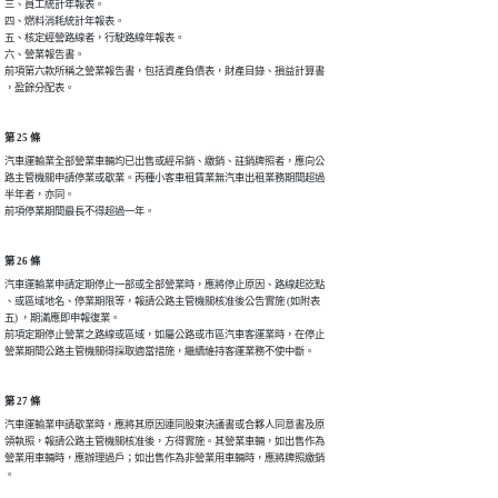
三、員工統計年報表。

四、燃料消耗統計年報表。

五、核定經營路線者，行駛路線年報表。

六、營業報告書。

前項第六款所稱之營業報告書，包括資產負債表，財產目錄、損益計算書

，盈餘分配表。　　　　　　　　　　　　　　　　　
第 25 條
汽車運輸業全部營業車輛均已出售或經吊銷、繳銷、註銷牌照者，應向公

路主管機關申請停業或歇業。丙種小客車租賃業無汽車出租業務期間超過

半年者，亦同。                                                  

前項停業期間最長不得超過一年。
第 26 條
汽車運輸業申請定期停止一部或全部營業時，應將停止原因、路線起訖點

、或區域地名、停業期限等，報請公路主管機關核准後公告實施 (如附表

五) ，期滿應即申報復業。

前項定期停止營業之路線或區域，如屬公路或市區汽車客運業時，在停止

營業期間公路主管機關得採取適當措施，繼續維持客運業務不使中斷。
第 27 條
汽車運輸業申請歇業時，應將其原因連同股東決議書或合夥人同意書及原

領執照，報請公路主管機關核准後，方得實施。其營業車輛，如出售作為

營業用車輛時，應辦理過戶；如出售作為非營業用車輛時，應將牌照繳銷

。