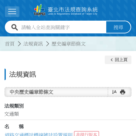
跳到主要內容
展開選單
全站查詢關鍵字欄位
搜尋
:::
:::
首頁
法規資訊
歷史編章節條文
keyboard_arrow_left
回上頁
法規資訊
text_rotate_vertical
print
中央歷史編章節條文
法規類別
交通類
名 稱
道路交通標誌標線號誌設置規則
非現行版本