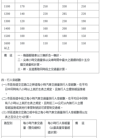
1600  

    100     

  110     

  150     

  150         

備　註

一、機器腳踏車以三輛折合一輛計。                    

二、尖峰小時交通量係以尖峰時間中最大之連續四個十五分

    鐘交通量和計算。                                

四、行人穿越數

 (一) 市區街道交岔路口之幹道每小時汽車交通量與行人穿越數，在平均

      日中同時有八小時以上高於左表之規定，且無行人立體穿越設施者

      。

 (二) 市區街道中段之每小時汽車交通量與行人穿越數，在平均日中同時

      有八小時以上高於左表之規定，且附近二○○公尺以內無行人立體

      穿越設施或其他行車管制號誌可資管制交通者。

 (三) 郊區道路交岔路口或中段之每小時汽車交通量與行人穿越數得以左

路型別    

每小時汽車交通

每小時行人穿越量

備      註    

量（雙向總和）

（以最高量穿量越
