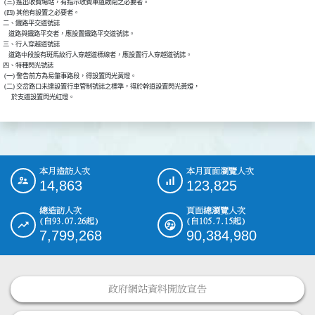
 (三) 進出收費場站，有指示收費車道啟閉之必要者。

 (四) 其他有設置之必要者。

二、鐵路平交道號誌

    道路與鐵路平交者，應設置鐵路平交道號誌。

三、行人穿越道號誌

    道路中段設有斑馬紋行人穿越道標線者，應設置行人穿越道號誌。

四、特種閃光號誌

 (一) 警告前方為易肇事路段，得設置閃光黃燈。

 (二) 交岔路口未達設置行車管制號誌之標準，得於幹道設置閃光黃燈，

      於支道設置閃光紅燈。
本月造訪人次
本月頁面瀏覽人次
:::
14,863
123,825
總造訪人次
頁面總瀏覽人次
(自93.07.26起)
(自105.7.15起)
7,799,268
90,384,980
政府網站資料開放宣告