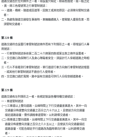
道路交通合於左列條件之一者，得設置只有紅、綠兩色燈號，或一般之紅

、黃、綠三色燈號等之行車管制號誌：

一、道路、橋樑、隧道或匝道等，因施工或其他原因，必須單向管制交通

    者。

二、為避免隧道交通發生事故時，車輛繼續進入，使駕駛人遭受危害，而

    須管制交通者。
第 228 條
道路交通符合設置行車管制號誌條件而有下列情形之一者，得增設行人專

用號誌：

一、行車管制號誌係依第二百二十六條第四款或第五款之條件設置者。

二、交岔路口為保障行人及身心障礙者安全，須設計行人穿越道路之時相

    者。

三、行人不易看到行車管制號誌、單行道逆行車方向無行車管制號誌燈面

    ，或其他行車管制號誌不適合行人使用者。

四、交岔路口過於寬闊，路中設有交通島可供行人分段穿越道路者。
第 229 條
道路交通有左列情形之一者，依規定裝設各種特種交通號誌：

一、車道管制號誌

 (一) 三車道以上雙向道路，尖峰時間上下行交通量差異甚大，其中一向

      交通量分佈達雙向交通量之百分之六十六以上，且使該方向交通量

      接近道路容量，需作調撥車道管制，以利疏導交通者。

 (二) 兩車道之雙向道路，尖峰時間上下行交通量差異甚大，其中一向交

      通量分佈達雙向流量之百分之八十五以上，且使該方向交通量接近

      道路容量，可配合鄰近平行道路改為臨時單向行車，以利疏導交通

      者。
