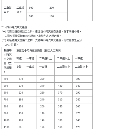
二車道

二車道

以上  

以上  

二、四小時汽車交通量

 (一) 市區街道交岔路口之幹、支道每小時汽車交通量，在平均日中幹、

      支道交通量同時有四小時以上高於左表之規定者。

 (二) 郊區道路交岔路口之幹、支道每小時汽車交通量，得以左表之百分

幹道每

小時汽

車交通

量（雙

支道

一車道

一車道    

二車道以上

二車道以上    

向總和
