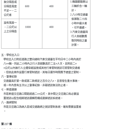
1.機器腳踏車以

無分隔島或

  三輛折合一輛

分隔島寬度

      600     

        400     

  計。        

不足一‧二

2.八小時交通量

  係擇取二十四

設有寬度一

  小時中最大者

‧二公尺以

      1000    

        400     

  ，可不連續。

上之分隔島

3.汽車交通量與

  行人穿越數應

  取同時段之量

五、學校出入口

    學校出入口附近道路之雙向總和汽車交通量在平均日中二小時內高於

    八○○輛，同此二小時內之行人穿越數高於二五○人次，且附近二○

    ○公尺以內無行人立體穿越設施或其他行車管制號誌可資管制交通者

    。但依此條件設置行車管制號誌，其每日運作時間應予適當之管制。

六、肇事紀錄

    交通量高於第一款或第二款規定之百分之八○，且曾發生重大事故，

    或一年內曾有五次以上肇事紀錄，非藉號誌無法防止者。

七、幹道連鎖

    市區幹道交岔路口間距超過二○○公尺，其中間之交岔路口有必要設

    置號誌以配合相鄰號誌運轉而構成連鎖號誌系統者。

八、路網管制

    市區交岔路口為納入區域交通路網之號誌管制系統，確有需要設置者

    。
第 227 條