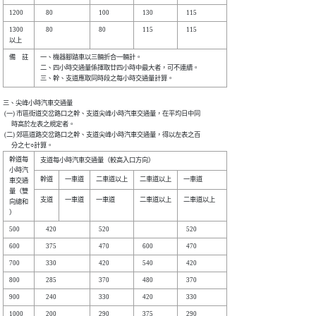
1300  

    80      

  80      

  115     

  115         

備　註

一、機器腳踏車以三輛折合一輛計。                    

二、四小時交通量係擇取廿四小時中最大者，可不連續。  

三、尖峰小時汽車交通量

 (一) 市區街道交岔路口之幹、支道尖峰小時汽車交通量，在平均日中同

      時高於左表之規定者。

 (二) 郊區道路交岔路口之幹、支道尖峰小時汽車交通量，得以左表之百

幹道每

小時汽

車交通

量（雙

支道

一車道

一車道    

二車道以上

二車道以上    

向總和
