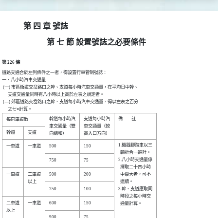
第 四 章 號誌
第 七 節 設置號誌之必要條件
第 226 條
道路交通合於左列條件之一者，得設置行車管制號誌：

一、八小時汽車交通量

 (一) 市區街道交岔路口之幹、支道每小時汽車交通量，在平均日中幹、

      支道交通量同時有八小時以上高於左表之規定者。

 (二) 郊區道路交岔路口之幹、支道每小時汽車交通量，得以左表之百分

      之七○計算。
幹道每小時汽

支道每小時汽

備　　註        

車交通量（雙

車交通量（較

1.機器腳踏車以三

一車道

一車道

  輛折合一輛計。

2.八小時交通量係

  擇取二十四小時

一車道

二車道

  中最大者，可不

以上  

  連續。        

3.幹、支道應取同

  時段之每小時交

二車道

一車道

  通量計算。    

以上  
