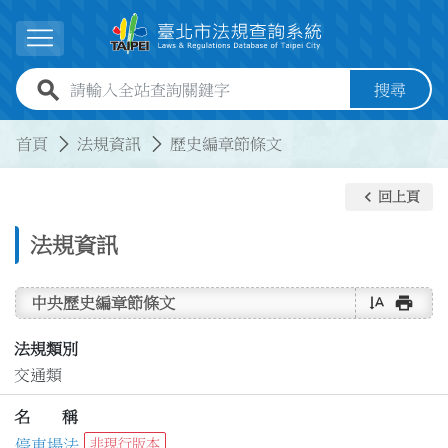
跳到主要內容
展開選單
全站查詢關鍵字欄位
搜尋
:::
:::
首頁
法規資訊
歷史編章節條文
keyboard_arrow_left
回上頁
法規資訊
text_rotate_vertical
print
中央歷史編章節條文
法規類別
交通類
名 稱
停車場法
非現行版本