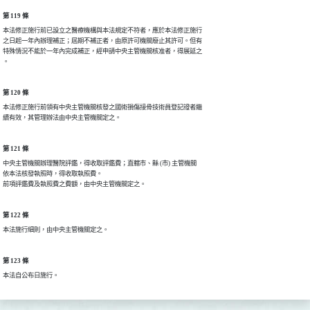
第 119 條
本法修正施行前已設立之醫療機構與本法規定不符者，應於本法修正施行

之日起一年內辦理補正；屆期不補正者，由原許可機關廢止其許可。但有

特殊情況不能於一年內完成補正，經申請中央主管機關核准者，得展延之

。
第 120 條
本法修正施行前領有中央主管機關核發之國術損傷接骨技術員登記證者繼

續有效，其管理辦法由中央主管機關定之。
第 121 條
中央主管機關辦理醫院評鑑，得收取評鑑費；直轄市、縣 (市) 主管機關

依本法核發執照時，得收取執照費。

前項評鑑費及執照費之費額，由中央主管機關定之。
第 122 條
本法施行細則，由中央主管機關定之。
第 123 條
本法自公布日施行。