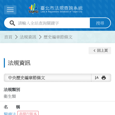
跳到主要內容
展開選單
全站查詢關鍵字欄位
搜尋
:::
:::
首頁
法規資訊
歷史編章節條文
keyboard_arrow_left
回上頁
法規資訊
text_rotate_vertical
print
中央歷史編章節條文
法規類別
衛生類
名 稱
醫療法
非現行版本