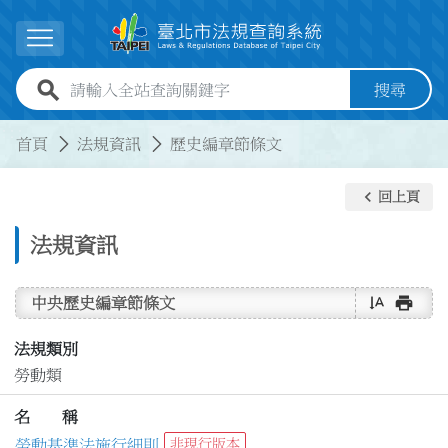
跳到主要內容
展開選單
全站查詢關鍵字欄位
搜尋
:::
:::
首頁
法規資訊
歷史編章節條文
keyboard_arrow_left
回上頁
法規資訊
text_rotate_vertical
print
中央歷史編章節條文
法規類別
勞動類
名 稱
勞動基準法施行細則
非現行版本