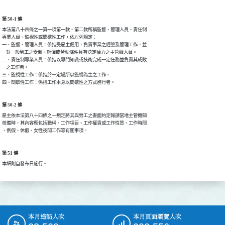
第 50-1 條
本法第八十四條之一第一項第一款、第二款所稱監督、管理人員、責任制

專業人員、監視性或間歇性工作，依左列規定：

一、監督、管理人員：係指受雇主僱用，負責事業之經營及管理工作，並

    對一般勞工之受僱、解僱或勞動條件具有決定權力之主管級人員。

二、責任制專業人員：係指以專門知識或技術完成一定任務並負責其成敗

    之工作者。

三、監視性工作：係指於一定場所以監視為主之工作。

四、間歇性工作：係指工作本身以間歇性之方式進行者。
第 50-2 條
雇主依本法第八十四條之一規定將其與勞工之書面約定報請當地主管機關

核備時，其內容應包括職稱、工作項目、工作權責或工作性質、工作時間

、例假、休假、女性夜間工作等有關事項。
第 51 條
本細則自發布日施行。
本月造訪人次
本月頁面瀏覽人次
:::