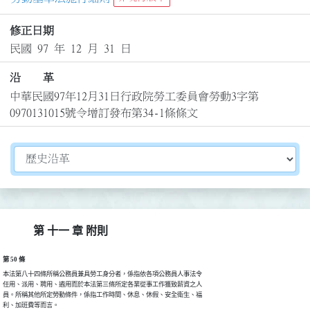
修正日期
民國 97 年 12 月 31 日
沿 革
中華民國97年12月31日行政院勞工委員會勞動3字第
0970131015號令增訂發布第34-1條條文
切換選擇法規資訊內容
第 十一 章 附則
第 50 條
本法第八十四條所稱公務員兼具勞工身分者，係指依各項公務員人事法令

任用、派用、聘用、遴用而於本法第三條所定各業從事工作獲致薪資之人

員。所稱其他所定勞動條件，係指工作時間、休息、休假、安全衛生、福

利、加班費等而言。