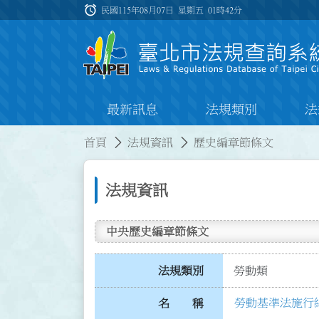
跳到主要內容
alarm
:::
民國115年08月07日 星期五
01時42分
最新訊息
法規類別
法
:::
:::
首頁
法規資訊
歷史編章節條文
法規資訊
中央歷史編章節條文
法規類別
勞動類
勞動基準法施行
名 稱