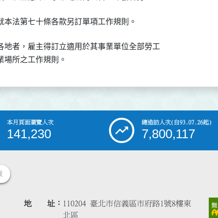
就本法第七十條各款另訂單項工作規則。
各地者，雇主得訂立適用於其事業單位全部勞工

業場所之工作規則。
本月頁面瀏覽人次
總造訪人次
(自93.07.26起)
141,230
7,800,117
策
地 址
110204 臺北市信義區市府路1號8樓東
北區