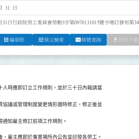
月 31 日
月31日行政院勞工委員會勞動3字第0970131015號令增訂發布第3
apps
tune
pin
file_download
編章節
條文檢索
條號查詢
附件下載
十人時應即訂立工作規則，並於三十日內報請當

資協議或管理制度變更情形適時修正，修正後並

得通知雇主修訂前項工作規則。
後，雇主應即於事業場所內公告並印發各勞工。