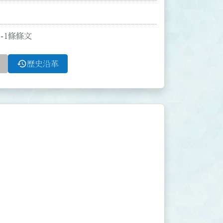
4-1條條文
history
歷史沿革