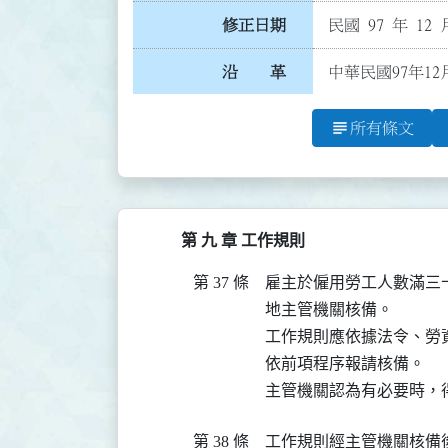
修正日期
民國 97 年 12 
沿 革
中華民國97年12
subject
所有條文
第 九 章 工作規則
第 37 條
雇主於僱用勞工人數滿三
地主管機關核備。

工作規則應依據法令、勞
依前項程序報請核備。

主管機關認為有必要時，
第 38 條
工作規則經主管機關核備