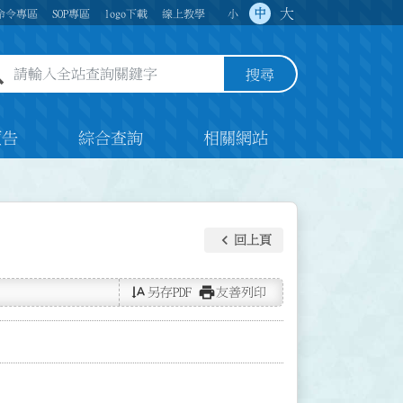
大
中
命令專區
SOP專區
logo下載
線上教學
小
全站查詢關鍵字欄位
搜尋
預告
綜合查詢
相關網站
keyboard_arrow_left
回上頁
text_rotate_vertical
print
另存PDF
友善列印