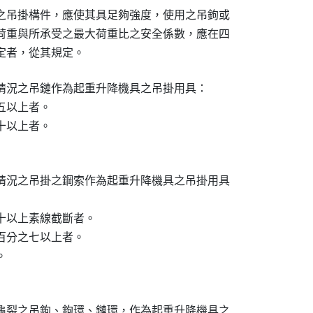
之吊掛構件，應使其具足夠強度，使用之吊鉤或

荷重與所承受之最大荷重比之安全係數，應在四

定者，從其規定。
情況之吊鏈作為起重升降機具之吊掛用具：

以上者。

以上者。

情況之吊掛之鋼索作為起重升降機具之吊掛用具

以上素線截斷者。

分之七以上者。



龜裂之吊鉤、鉤環、鏈環，作為起重升降機具之
