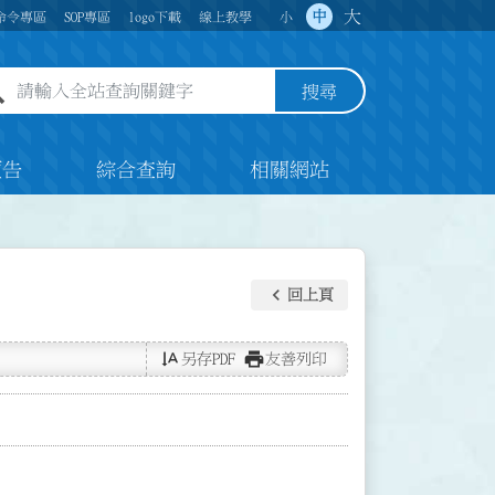
大
中
命令專區
SOP專區
logo下載
線上教學
小
全站查詢關鍵字欄位
搜尋
預告
綜合查詢
相關網站
keyboard_arrow_left
回上頁
text_rotate_vertical
print
另存PDF
友善列印