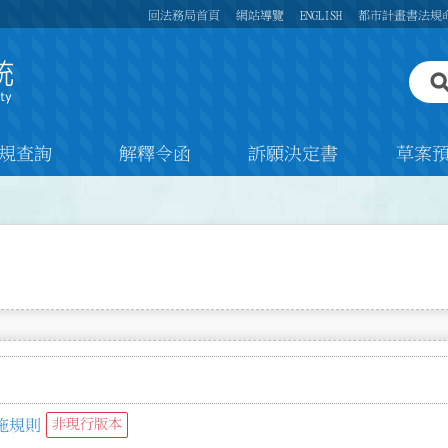
回法務局首頁
網站導覽
ENGLISH
都市計畫書法規
規查詢
解釋令函
訴願決定書
草案
施規則
非現行版本