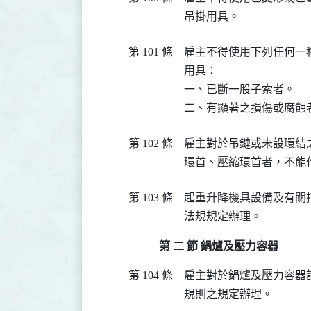
吊掛用具。
第 101 條
雇主不得使用下列任何一
用具：

一、已斷一股子索者。

二、有顯著之損傷或腐蝕
第 102 條
雇主對於吊鏈或未設環結
環首、壓縮環首者，不能
第 103 條
起重升降機具設備及有關
法規規定辦理。
第 二 節 鍋爐及壓力容器
第 104 條
雇主對於鍋爐及壓力容器
規則之規定辦理。