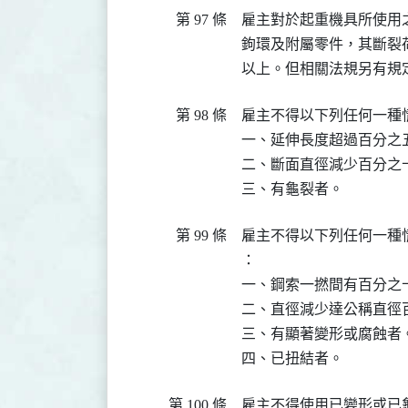
第 97 條
雇主對於起重機具所使用
鉤環及附屬零件，其斷裂
以上。但相關法規另有規
第 98 條
雇主不得以下列任何一種
一、延伸長度超過百分之五
二、斷面直徑減少百分之十
三、有龜裂者。
第 99 條
雇主不得以下列任何一種
：

一、鋼索一撚間有百分之十
二、直徑減少達公稱直徑百
三、有顯著變形或腐蝕者。
四、已扭結者。
第 100 條
雇主不得使用已變形或已