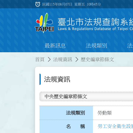
跳到主要內容
alarm
:::
民國115年08月07日 星期五
10時45分
最新訊息
法規類別
法
:::
:::
首頁
法規資訊
歷史編章節條文
法規資訊
中央歷史編章節條文
法規類別
勞動類
勞工安全衛生設
名 稱