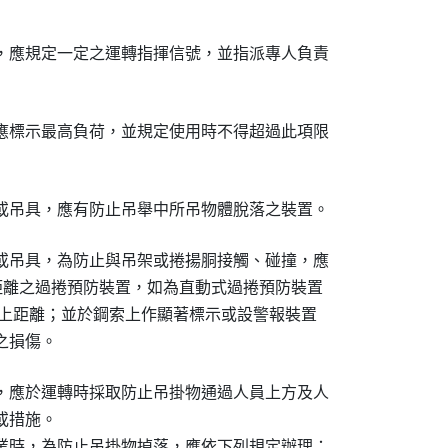
，應規定一定之運轉指揮信號，並指派專人負責

應標示最高負荷，並規定使用時不得超過此項限

或吊具，應有防止吊舉中所吊物體脫落之裝置。
或吊具，為防止與吊架或捲揚胴接觸、碰撞，應

距離之過捲預防裝置，如為直動式過捲預防裝置

上距離；並於鋼索上作顯著標示或設警報裝置

之損傷。
，應於運轉時採取防止吊掛物通過人員上方及人

措施。

業時，為防止吊掛物掉落，應依下列規定辦理：
