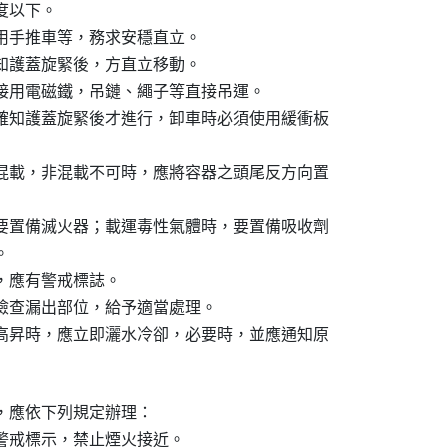
以下。

用手推車等，務求安穩直立。

知護蓋旋緊後，方直立移動。

接用電磁鐵，吊鏈、繩子等直接吊運。

確知護蓋旋緊後才進行，卸車時必須使用緩衝板

混載，非混載不可時，應將容器之頭尾反方向置

要置備滅火器；載運毒性氣體時，要置備吸收劑



應有警戒標誌。

檢查漏出部位，給予適當處理。

高昇時，應立即灑水冷卻，必要時，並應通知原

，應依下列規定辦理：

警戒標示，禁止煙火接近。
