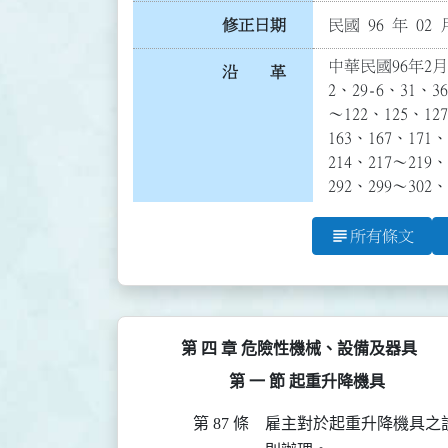
修正日期
民國 96 年 02 
中華民國96年2月1
沿 革
2、29-6、31、3
～122、125、127
163、167、171、
214、217～219、
292、299～302
subject
所有條文
第 四 章 危險性機械、設備及器具
第 一 節 起重升降機具
第 87 條
雇主對於起重升降機具之