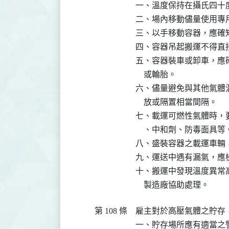
一、溫度保持在攝氏四十度
二、場內移動儘量使用專
三、以手移動容器，應確
四、容器吊起搬運不得直
五、容器裝車或卸車，應
    或輪胎。

六、儘量避免與其他氣體
    放或隔置相當間隔。

七、載運可燃性氣體時，
    、中和劑、防毒面具等。
八、盛裝容器之載運車輛，
九、運送中遇有漏氣，應
十、搬運中發現溫度異常
    製造廠協助處理。
第 108 條
雇主對於高壓氣體之貯存
一、貯存場所應有適當之