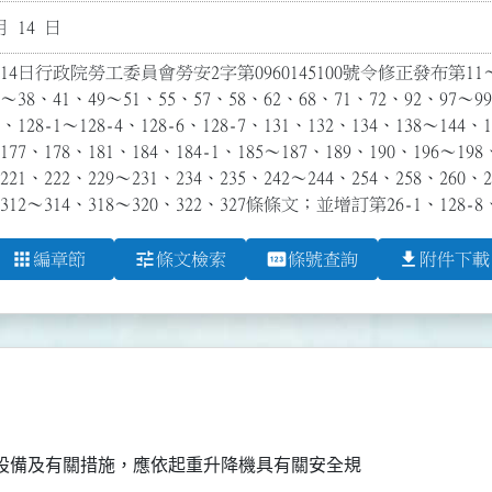
月 14 日
4日行政院勞工委員會勞安2字第0960145100號令修正發布第11～15、
6～38、41、49～51、55、57、58、62、68、71、72、92、97～99
、128-1～128-4、128-6、128-7、131、132、134、138～144、
177、178、181、184、184-1、185～187、189、190、196～198
221、222、229～231、234、235、242～244、254、258、260、
、312～314、318～320、322、327條條文；並增訂第26-1、128-8、
apps
tune
pin
file_download
編章節
條文檢索
條號查詢
附件下載
設備及有關措施，應依起重升降機具有關安全規
