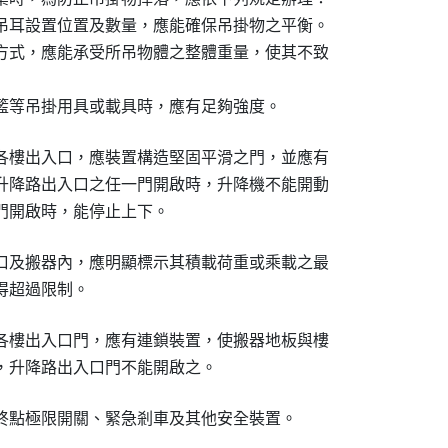
吊耳設置位置及數量，應能確保吊掛物之平衡。

方式，應能承受所吊物體之整體重量，使其不致

籃等吊掛用具或載具時，應有足夠強度。
各樓出入口，應裝置構造堅固平滑之門，並應有

升降路出入口之任一門開啟時，升降機不能開動

門開啟時，能停止上下。
口及搬器內，應明顯標示其積載荷重或乘載之最

得超過限制。
各樓出入口門，應有連鎖裝置，使搬器地板與樓

，升降路出入口門不能開啟之。
終點極限開關、緊急剎車及其他安全裝置。