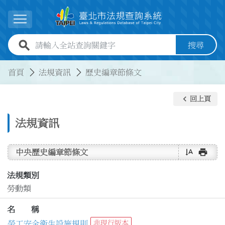
跳到主要內容
展開選單
全站查詢關鍵字欄位
搜尋
:::
:::
首頁
法規資訊
歷史編章節條文
keyboard_arrow_left
回上頁
法規資訊
text_rotate_vertical
print
中央歷史編章節條文
法規類別
勞動類
名 稱
勞工安全衛生設施規則
非現行版本