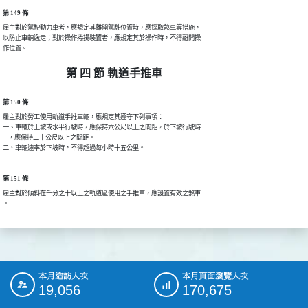
第 149 條
雇主對於駕駛動力車者，應規定其離開駕駛位置時，應採取煞車等措施，

以防止車輛逸走；對於操作捲揚裝置者，應規定其於操作時，不得離開操

作位置。
第 四 節 軌道手推車
第 150 條
雇主對於勞工使用軌道手推車輛，應規定其遵守下列事項：

一、車輛於上坡或水平行駛時，應保持六公尺以上之間距，於下坡行駛時

    ，應保持二十公尺以上之間距。

二、車輛速率於下坡時，不得超過每小時十五公里。
第 151 條
雇主對於傾斜在千分之十以上之軌道區使用之手推車，應設置有效之煞車

。
本月造訪人次
本月頁面瀏覽人次
:::
19,056
170,675