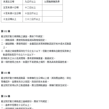
第 132 條
雇主對於動力車鋼軌之舖設，應依下列規定：

一、鋼軌接頭，應使用魚尾板或採取熔接固定。

二、舖設鋼軌，應使用道釘、金屬固定具等將鋼軌固定於枕木或水泥路基

    上。

三、軌道之坡度應保持在千分之五十以下。但動力車備有自動空氣煞車之

    軌道得放寬至千分之六十五以下。

前項枕木之大小及其間隔，應考慮車輛重量，路基狀況。

第一項所使用之枕木，如置於不易更換之場所，應為具有耐腐蝕性者。
第 133 條
雇主對於動力車軌道路基，如車輛在五公噸以上者，其除應由礫石、碎石

等構成外，並應有充分之保固，與良好排水系統。

雇主對於前項以外之軌道路基，應注意鋼軌舖設、車輛行駛安全狀況。
第 134 條
雇主對於動力車軌道之曲線部分，應依下列規定：

一、曲率半徑應在十公尺以上。

二、保持適度之軌道超高及加寬。
