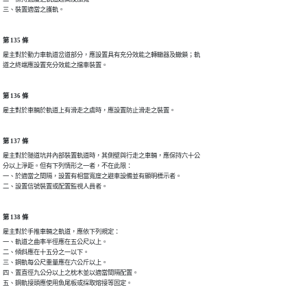
三、裝置適當之護軌。
第 135 條
雇主對於動力車軌道岔道部分，應設置具有充分效能之轉轍器及轍鎖；軌

道之終端應設置充分效能之擋車裝置。
第 136 條
雇主對於車輛於軌道上有滑走之虞時，應設置防止滑走之裝置。
第 137 條
雇主對於隧道坑井內部裝置軌道時，其側壁與行走之車輛，應保持六十公

分以上淨距。但有下列情形之一者，不在此限：

一、於適當之間隔，設置有相當寬度之避車設備並有顯明標示者。

第 138 條
雇主對於手推車輛之軌道，應依下列規定：

一、軌道之曲率半徑應在五公尺以上。

二、傾斜應在十五分之一以下。

三、鋼軌每公尺重量應在六公斤以上。

四、置直徑九公分以上之枕木並以適當間隔配置。

五、鋼軌接頭應使用魚尾板或採取熔接等固定。