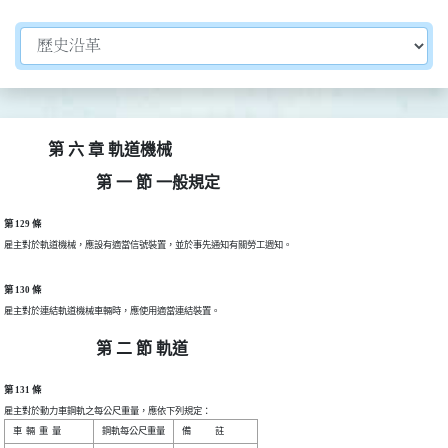
切換選擇法規資訊內容
第 六 章 軌道機械
第 一 節 一般規定
第 129 條
雇主對於軌道機械，應設有適當信號裝置，並於事先通知有關勞工週知。
第 130 條
雇主對於連結軌道機械車輛時，應使用適當連結裝置。
第 二 節 軌道
第 131 條
雇主對於動力車鋼軌之每公尺重量，應依下列規定：