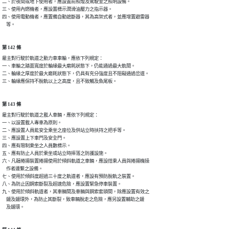
二、於夜間或地下使用者，應設置前照燈及駕駛室之照明設備。

三、使用內燃機者，應設置標示潤滑油壓力之指示器。

四、使用電動機者，應置備自動遮斷器，其為高架式者，並應增置避雷器

    等。
第 142 條
雇主對行駛於軌道之動力車車輪，應依下列規定：

一、車輪之踏面寬度於輪緣最大磨耗狀態下，仍能通過最大軌間。

二、輪緣之厚度於最大磨耗狀態下，仍具有充分強度且不阻礙通過岔道。

三、輪緣應保持不脫軌以上之高度，且不致觸及魚尾板。
第 143 條
雇主對行駛於軌道之載人車輛，應依下列規定：

一、以設置載人專車為原則。

二、應設置人員能安全乘坐之座位及供站立時扶持之把手等。

三、應設置上下車門及安全門。

四、應有限制乘坐之人員數標示。

五、應有防止人員於乘坐或站立時摔落之防護設施。

六、凡藉捲揚裝置捲揚使用於傾斜軌道之車輛，應設搭乘人員與捲揚機操

    作者連繫之設備。

七、使用於傾斜度超過三十度之軌道者，應設有預防脫軌之裝置。

八、為防止因鋼索斷裂及超速危險，應設置緊急停車裝置。

九、使用於傾斜軌道者，其車輛間及車輛與鋼索套頭間，除應設置有效之

    鏈及鏈環外，為防止其斷裂，致車輛脫走之危險，應另設置輔助之鏈

    及鏈環。