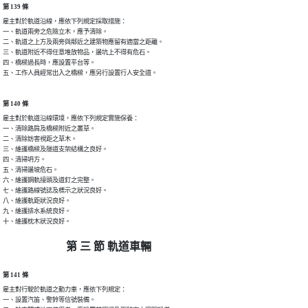
第 139 條
雇主對於軌道沿線，應依下列規定採取措施：

一、軌道兩旁之危險立木，應予清除。

二、軌道之上方及兩旁與鄰近之建築物應留有適當之距離。

三、軌道附近不得任意堆放物品，邊坑上不得有危石。

四、橋樑過長時，應設置平台等。

五、工作人員經常出入之橋樑，應另行設置行人安全道。
第 140 條
雇主對於軌道沿線環境，應依下列規定實施保養：

一、清除路肩及橋樑附近之叢草。

二、清除妨害視距之草木。

三、維護橋樑及隧道支架結構之良好。

四、清掃坍方。

五、清掃邊坡危石。

六、維護鋼軌接頭及道釘之完整。

七、維護路線號誌及標示之狀況良好。

八、維護軌距狀況良好。

九、維護排水系統良好。

十、維護枕木狀況良好。
第 三 節 軌道車輛
第 141 條
雇主對行駛於軌道之動力車，應依下列規定：

一、設置汽笛、警鈴等信號裝備。
