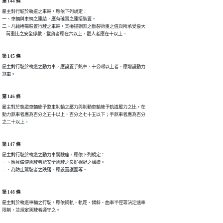
第 144 條
雇主對行駛於軌道之車輛，應依下列規定：

一、車輛與車輛之連結，應有確實之連接裝置。

二、凡藉捲揚裝置行駛之車輛，其捲揚鋼索之斷裂荷重之值與所承受最大

    荷重比之安全係數，載貨者應在六以上，載人者應在十以上。
第 145 條
雇主對行駛於軌道之動力車，應設置手煞車，十公噸以上者，應增設動力

煞車。
第 146 條
雇主對於軌道車輛施予煞車制輪之壓力與制動車輪施予軌道壓力之比，在

動力煞車者應為百分之五十以上，百分之七十五以下；手煞車者應為百分

之二十以上。
第 147 條
雇主對行駛於軌道之動力車駕駛座，應依下列規定：

一、應具備使駕駛者能安全駕駛之良好視野之構造。

二、為防止駕駛者之跌落，應設置護圍等。
第 148 條
雇主對於軌道車輛之行駛，應依鋼軌、軌距、傾斜、曲率半徑等決定速率

限制，並規定駕駛者遵守之。