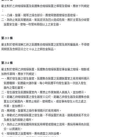
雇主對於乙炔熔接裝置及氣體集合熔接裝置之導管及管線，應依下列規定

：

一、凸緣、旋塞、閥等之接合部分，應使用墊圈使接合面密接。

二、為防止氧氣背壓過高、氧氣逆流及回火造成危險，應於主管及分岐管

    設置安全器，使每一吹管有兩個以上之安全器。
第 213 條
雇主對於使用溶解乙炔之氣體集合熔接裝置之配管及其附屬器具，不得使

用銅質及含銅百分之七十以上之銅合金製品。
第 214 條
雇主對於使用乙炔熔接裝置、氣體集合熔接裝置從事金屬之熔接、熔斷或

加熱作業時，應依下列規定：

一、應於發生器之發生器室、氣體集合裝置之氣體裝置室之易見場所揭示

    氣體種類、氣體最大儲存量、每小時氣體平均發生量及一次送入發生

    器內之電石量等。

二、發生器室及氣體裝置室內，應禁止作業無關人員進入，並加標示。

三、距離乙炔熔接裝置之發生器室三公尺、距離乙炔發生器及氣體集合裝

    置五公尺範圍內，應禁止吸菸、使用煙火、或從事有發生火花之虞之

    作業，並加標示。

四、應將閥、旋塞等之操作事項揭示於易見場所。

五、移動式乙炔熔接裝置之發生器，不得設置於高溫、通風或換氣不充分

    及產生強烈振動之場所。

六、為防止乙炔等氣體用與氧氣用導管或管線之混用，應採用專用色別區

    分，以資識別。

七、熔接裝置之設置場所，應有適當之消防設備。
