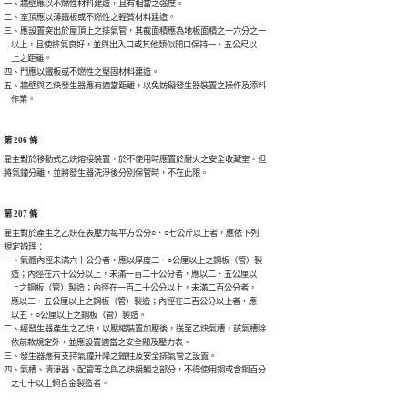
一、牆壁應以不燃性材料建造，且有相當之強度。

二、室頂應以薄鐵板或不燃性之輕質材料建造。

三、應設置突出於屋頂上之排氣管，其截面積應為地板面積之十六分之一

    以上，且使排氣良好，並與出入口或其他類似開口保持一．五公尺以

    上之距離。

四、門應以鐵板或不燃性之堅固材料建造。

五、牆壁與乙炔發生器應有適當距離，以免妨礙發生器裝置之操作及添料

    作業。
第 206 條
雇主對於移動式乙炔熔接裝置，於不使用時應置於耐火之安全收藏室。但

將氣鐘分離，並將發生器洗淨後分別保管時，不在此限。
第 207 條
雇主對於產生之乙炔在表壓力每平方公分○．○七公斤以上者，應依下列

規定辦理：

一、氣體內徑未滿六十公分者，應以厚度二．○公厘以上之鋼板（管）製

    造；內徑在六十公分以上，未滿一百二十公分者，應以二．五公厘以

    上之鋼板（管）製造；內徑在一百二十公分以上，未滿二百公分者，

    應以三．五公厘以上之鋼板（管）製造；內徑在二百公分以上者，應

    以五．○公厘以上之鋼板（管）製造。

二、經發生器產生之乙炔，以壓縮裝置加壓後，送至乙炔氣槽，該氣槽除

    依前款規定外，並應設置適當之安全閥及壓力表。

三、發生器應有支持氣鐘升降之鐵柱及安全排氣管之設置。

四、氣槽、清淨器、配管等之與乙炔接觸之部分，不得使用銅或含銅百分

    之七十以上銅合金製造者。