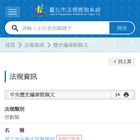
跳到主要內容
展開選單
全站查詢關鍵字欄位
搜尋
:::
:::
首頁
法規資訊
歷史編章節條文
keyboard_arrow_left
回上頁
法規資訊
text_rotate_vertical
print
中央歷史編章節條文
法規類別
勞動類
名 稱
勞工安全衛生設施規則
非現行版本