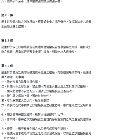
八、從事該作業者，應佩載防護眼鏡及防護手套。
第 215 條
雇主對於電石碴之儲存槽坑，應置於安全之場所儲存，並採取防止乙炔發

生危險之安全措施。
第 216 條
雇主對於以乙炔熔接裝置或氣體集合熔接裝置從事金屬之熔接、熔斷或加

熱之作業，應指派經特殊安全衛生教育、訓練合格人員操作。
第 217 條
雇主對於使用乙炔熔接裝置從事金屬之熔接、熔斷或加熱作業時，應選任

專人辦理下列事項：

一、決定作業方法及指揮作業。

二、對使用中之發生器，禁止使用有發生火花之虞之工具或予以撞擊。

三、使用肥皂水等安全方法，測試乙炔熔接裝置是否漏洩。

四、發生器之氣鐘上禁止置放任何物件。

五、發生器室出入口之門，應注意關閉。

六、再裝電石於移動式乙炔熔接裝置之發生器時，應於屋外之安全場所為

    之。

七、開啟電石桶或氣鐘時，應禁止撞擊或發生火花。

八、作業時，應將乙炔熔接裝置發生器內存有空氣與乙炔之混合氣體排除

    。

九、作業中，應查看安全器之水位是否保持安全狀態。

十、應使用溫水或蒸汽等安全之方法加溫或保溫，以防止乙炔熔接裝置內

    水之涷結。
