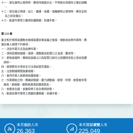
十一、發生器停止使用時，應保持適當水位，不得使水與殘存之電石接觸

      。

十二、發生器之修繕、加工、搬運、收藏，或繼續停止使用時，應完全除

      去乙炔及電石。

十三、監督作業勞工戴用防護眼鏡、防護手套。
第 218 條
雇主對於使用氣體集合熔接裝置從事金屬之熔接、熔斷或加熱作業時，應

選任專人辦理下列事項：

一、決定作業方法及指揮作業。

二、清除氣體容器閥、接頭、調整器及配管口之油漬、塵埃等。

三、更換容器時，應將該容器之口及配管口部分之氣體與空氣之混合氣體

    排除。

四、使用肥皂水等安全方法測試是否漏氣。

五、注意輕緩開閉旋塞或閥。

六、會同作業人員更換氣體容器。

七、作業開始之時，應確認瓶閥、壓力調整器、軟管、吹管、軟管套夾等

    器具，無損傷、磨耗致漏洩氣體或氧氣。

八、查看安全器，並確保勞工安全使用狀態。

九、監督從事作業勞工佩戴防護眼鏡、防護手套。
本月造訪人次
本月頁面瀏覽人次
:::
26,363
225,049