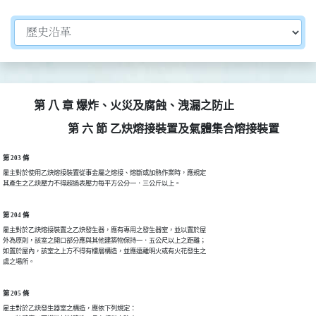
切換選擇法規資訊內容
第 八 章 爆炸、火災及腐蝕、洩漏之防止
第 六 節 乙炔熔接裝置及氣體集合熔接裝置
第 203 條
雇主對於使用乙炔熔接裝置從事金屬之熔接、熔斷或加熱作業時，應規定

其產生之乙炔壓力不得超過表壓力每平方公分一．三公斤以上。
第 204 條
雇主對於乙炔熔接裝置之乙炔發生器，應有專用之發生器室，並以置於屋

外為原則，該室之開口部分應與其他建築物保持一．五公尺以上之距離；

如置於屋內，該室之上方不得有樓層構造，並應遠離明火或有火花發生之

虞之場所。
第 205 條
雇主對於乙炔發生器室之構造，應依下列規定：
