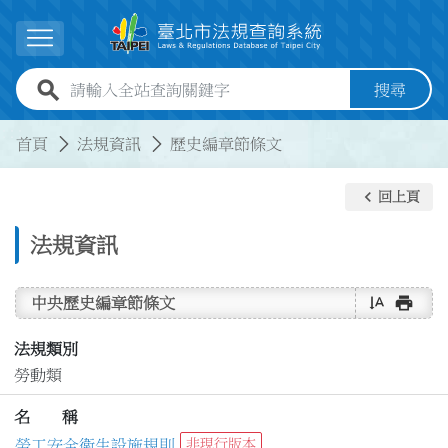
跳到主要內容
展開選單
全站查詢關鍵字欄位
搜尋
:::
:::
首頁
法規資訊
歷史編章節條文
keyboard_arrow_left
回上頁
法規資訊
text_rotate_vertical
print
中央歷史編章節條文
法規類別
勞動類
名 稱
勞工安全衛生設施規則
非現行版本