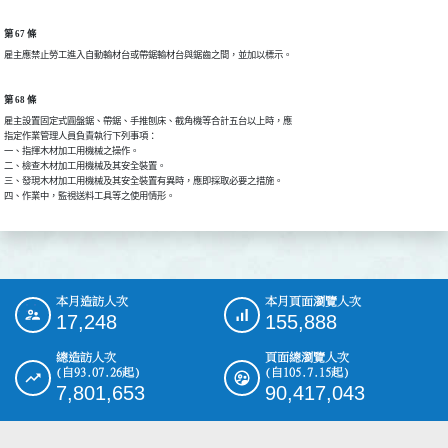
第 67 條
雇主應禁止勞工進入自動輸材台或帶鋸輸材台與鋸齒之間，並加以標示。
第 68 條
雇主設置固定式圓盤鋸、帶鋸、手推刨床、截角機等合計五台以上時，應

指定作業管理人員負責執行下列事項：

一、指揮木材加工用機械之操作。

二、檢查木材加工用機械及其安全裝置。

三、發現木材加工用機械及其安全裝置有異時，應即採取必要之措施。

四、作業中，監視送料工具等之使用情形。
本月造訪人次
本月頁面瀏覽人次
:::
17,248
155,888
總造訪人次
頁面總瀏覽人次
(自93.07.26起)
(自105.7.15起)
7,801,653
90,417,043