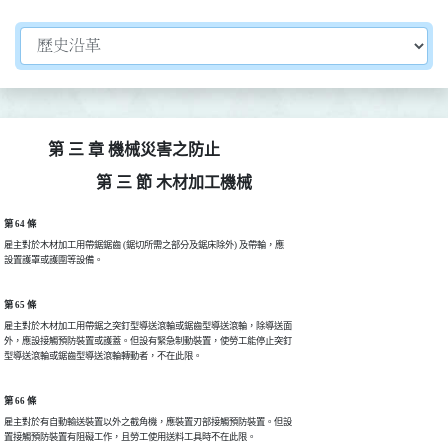
切換選擇法規資訊內容
第 三 章 機械災害之防止
第 三 節 木材加工機械
第 64 條
雇主對於木材加工用帶鋸鋸齒 (鋸切所需之部分及鋸床除外) 及帶輪，應

設置護罩或護圍等設備。
第 65 條
雇主對於木材加工用帶鋸之突釘型導送滾輪或鋸齒型導送滾輪，除導送面

外，應設接觸預防裝置或護蓋。但設有緊急制動裝置，使勞工能停止突釘

型導送滾輪或鋸齒型導送滾輪轉動者，不在此限。
第 66 條
雇主對於有自動輸送裝置以外之截角機，應裝置刃部接觸預防裝置。但設

置接觸預防裝置有阻礙工作，且勞工使用送料工具時不在此限。