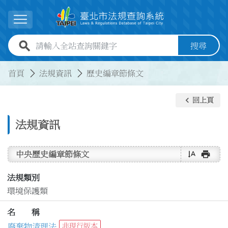
跳到主要內容
展開選單
全站查詢關鍵字欄位
搜尋
:::
:::
首頁
法規資訊
歷史編章節條文
keyboard_arrow_left
回上頁
法規資訊
text_rotate_vertical
print
中央歷史編章節條文
法規類別
環境保護類
名 稱
廢棄物清理法
非現行版本