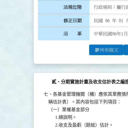
法規位階
行政規則：屬行政
修正日期
民國 96 年 01 
沿 革
中華民國96年1
subject
所有條文
貳、分期實施計畫及收支估計表之編
七、各基金管理機關（構）應依其業務情
    稱估計表）。其內容包括下列項目：

    （一）業權基金部分

          1.總說明。

          2.收支及盈虧（餘絀）估計。
