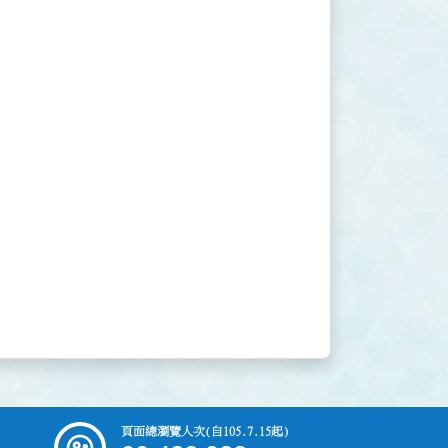
頁面總瀏覽人次
(自105.7.15起)