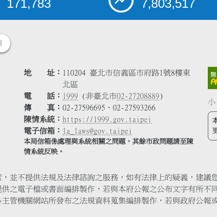
171,783
7,803,517
策
地 址
110204 臺北市信義區市府路1號8樓東
北區
電 話
1999
(非臺北市
02-27208889
)
小
傳 真
02-27596695、02-27593266
陳情系統
https://1999.gov.taipei
電子信箱
la_laws@gov.taipei
本局信箱係處理與系統相關之問題，其餘市政問題請至陳
情系統反映。
索，並不提供法規及法律諮詢之服務，如有法律上的疑義，建議
提供之電子檔或書面編排製作，若與本府公報之公布文字有所不
各主管機關網站所發布之法規資料蒐集編排製作，若與政府公報