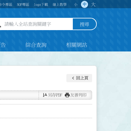
大
中
命令專區
SOP專區
logo下載
線上教學
小
全站查詢關鍵字欄位
搜尋
預告
綜合查詢
相關網站
keyboard_arrow_left
回上頁
text_rotate_vertical
print
另存PDF
友善列印