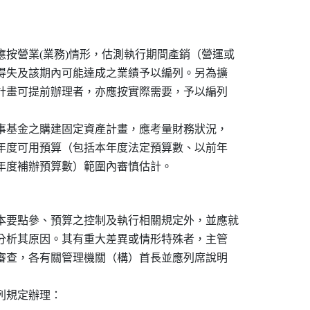
按營業(業務)情形，估測執行期間產銷（營運或

其得失及該期內可能達成之業績予以編列。另為擴

項計畫可提前辦理者，亦應按實際需要，予以編列

政事基金之購建固定資產計畫，應考量財務狀況，

本年度可用預算（包括本年度法定預算數、以前年

後年度補辦預算數）範圍內審慎估計。

本要點參、預算之控制及執行相關規定外，並應就

核分析其原因。其有重大差異或情形特殊者，主管

議審查，各有關管理機關（構）首長並應列席說明

列規定辦理：
