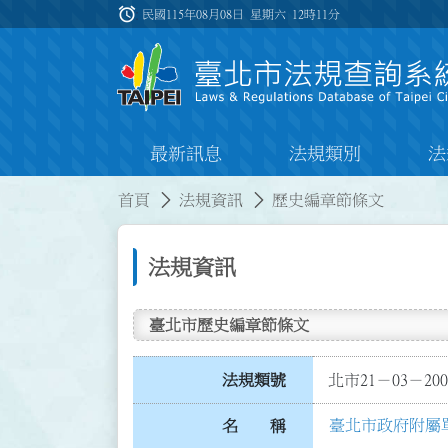
跳到主要內容
alarm
:::
民國115年08月08日 星期六
12時11分
最新訊息
法規類別
法
:::
:::
首頁
法規資訊
歷史編章節條文
法規資訊
臺北市歷史編章節條文
法規類號
北市21－03－200
臺北市政府附屬
名 稱