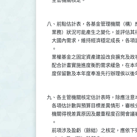
    主管機關核定。

八、前點估計表，各基金管理機關（構）應
    業務）狀況可能產生之變化，並評估
    大國內需求，維持經濟穩定成長，各
    。

    業權基金之固定資產建設改良擴充及
    配合計畫實施進度衡酌需求緩急，在
    度保留數及本年度奉准先行辦理俟以
九、各主管機關核定估計表時，除應注意
    各項估計數與預算目標差異情形，審
    機關得視差異原因及嚴重程度召開會
    。

    前項涉及盈虧（餘絀）之核定，應依下