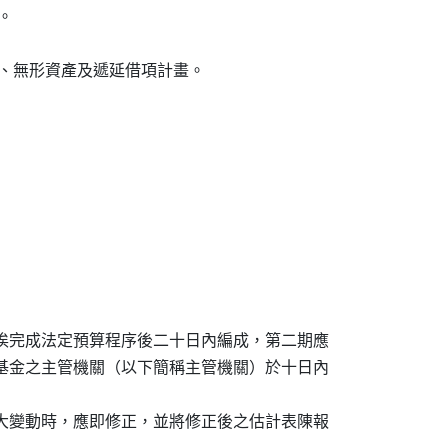
。

期貸款、無形資產及遞延借項計畫。

應俟完成法定預算程序後二十日內編成，第二期應

各基金之主管機關（以下簡稱主管機關）於十日內

重大變動時，應即修正，並將修正後之估計表陳報
