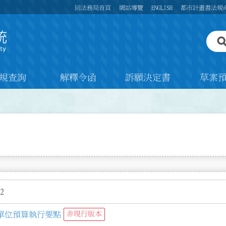
回法務局首頁
網站導覽
ENGLISH
都市計畫書法規
規查詢
解釋令函
訴願決定書
草案
2
單位預算執行要點
非現行版本