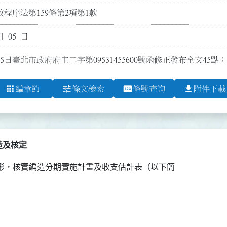
程序法第159條第2項第1款
月 05 日
月5日臺北市政府府主二字第09531455600號函修正發布全文45
apps
tune
pin
file_download
編章節
條文檢索
條號查詢
附件下載
造及核定
形，核實編造分期實施計畫及收支估計表（以下簡
